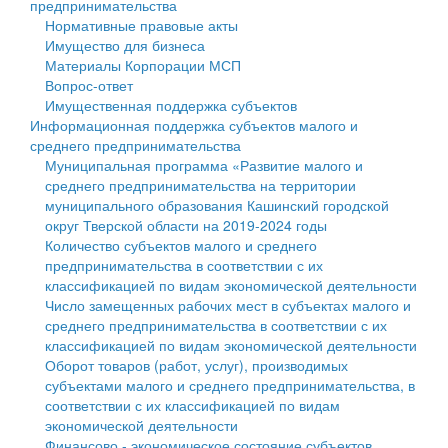
предпринимательства
Нормативные правовые акты
Государственные услуги
Символика
муниципального округа Тверской области
Финансовое управление
Имущество для бизнеса
Материалы Корпорации МСП
Промышленность и АПК
Устав
Администрация Кашинского муниципального округа
Бюджет для граждан
Вопрос-ответ
Имущественная поддержка субъектов
Экономика и бизнес
Гостям округа
Тверской области
Имущество
Информационная поддержка субъектов малого и
среднего предпринимательства
...
Туризм
Управление сельскими территориями
Выявление правообладателей ранее учтенных
Муниципальная программа «Развитие малого и
среднего предпринимательства на территории
Культура
Открытые данные
объектов недвижимости
муниципального образования Кашинский городской
округ Тверской области на 2019-2024 годы
Образование
Работа с обращениями граждан
Имущественная поддержка субъектов малого и
Количество субъектов малого и среднего
предпринимательства в соответствии с их
Здравоохранение
Муниципальный контроль
среднего предпринимательства
классификацией по видам экономической деятельности
Число замещенных рабочих мест в субъектах малого и
Социальная защита
Муниципальные услуги
Информационная поддержка субъектов малого и
среднего предпринимательства в соответствии с их
классификацией по видам экономической деятельности
Фотоальбом
Проекты административных регламентов
среднего предпринимательства
Оборот товаров (работ, услуг), производимых
субъектами малого и среднего предпринимательства, в
Антимонопольный комплаенс
Муниципальные программы
соответствии с их классификацией по видам
экономической деятельности
Противодействие коррупции
Контрольно-счетная палата
Финансово - экономическое состояние субъектов