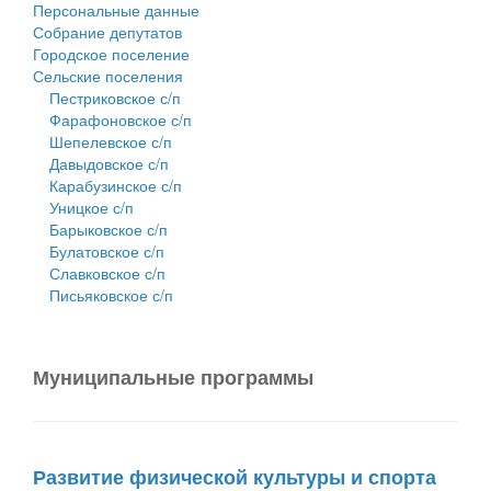
Персональные данные
Собрание депутатов
Городское поселение
Сельские поселения
Пестриковское с/п
Фарафоновское с/п
Шепелевское с/п
Давыдовское с/п
Карабузинское с/п
Уницкое с/п
Барыковское с/п
Булатовское с/п
Славковское с/п
Письяковское с/п
Муниципальные программы
Развитие физической культуры и спорта