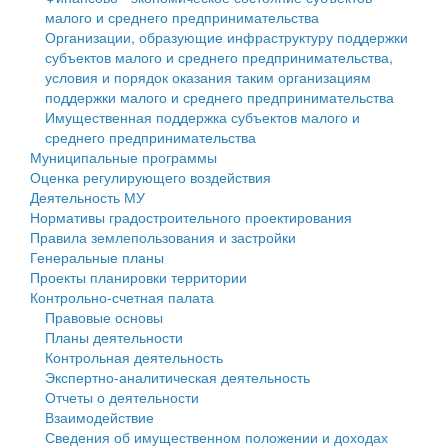
малого и среднего предпринимательства
Персональные данные
Организации, образующие инфраструктуру поддержки
субъектов малого и среднего предпринимательства,
Оценка регулирующего воздействия
условия и порядок оказания таким организациям
поддержки малого и среднего предпринимательства
Деятельность МУ
Имущественная поддержка субъектов малого и
среднего предпринимательства
Нормативы градостроительного проектирования
Муниципальные программы
Оценка регулирующего воздействия
Правила землепользования и застройки
Деятельность МУ
Нормативы градостроительного проектирования
Генеральные планы
Правила землепользования и застройки
Генеральные планы
Проекты планировки территории
Проекты планировки территории
Контрольно-счетная палата
Собрание депутатов
Правовые основы
Планы деятельности
Городское поселение
Контрольная деятельность
Экспертно-аналитическая деятельность
Сельские поселения
Отчеты о деятельности
Взаимодействие
Сведения об имущественном положении и доходах