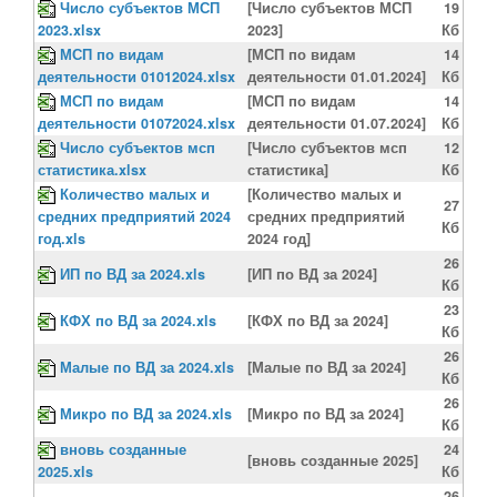
Число субъектов МСП
[Число субъектов МСП
19
2023.xlsx
2023]
Кб
МСП по видам
[МСП по видам
14
деятельности 01012024.xlsx
деятельности 01.01.2024]
Кб
МСП по видам
[МСП по видам
14
деятельности 01072024.xlsx
деятельности 01.07.2024]
Кб
Число субъектов мсп
[Число субъектов мсп
12
статистика.xlsx
статистика]
Кб
Количество малых и
[Количество малых и
27
средних предприятий 2024
средних предприятий
Кб
год.xls
2024 год]
26
ИП по ВД за 2024.xls
[ИП по ВД за 2024]
Кб
23
КФХ по ВД за 2024.xls
[КФХ по ВД за 2024]
Кб
26
Малые по ВД за 2024.xls
[Малые по ВД за 2024]
Кб
26
Микро по ВД за 2024.xls
[Микро по ВД за 2024]
Кб
вновь созданные
24
[вновь созданные 2025]
2025.xls
Кб
26