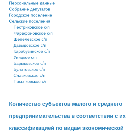
Персональные данные
Собрание депутатов
Городское поселение
Сельские поселения
Пестриковское с/п
Фарафоновское с/п
Шепелевское с/п
Давыдовское с/п
Карабузинское с/п
Уницкое с/п
Барыковское с/п
Булатовское с/п
Славковское с/п
Письяковское с/п
Количество субъектов малого и среднего
предпринимательства в соответствии с их
классификацией по видам экономической