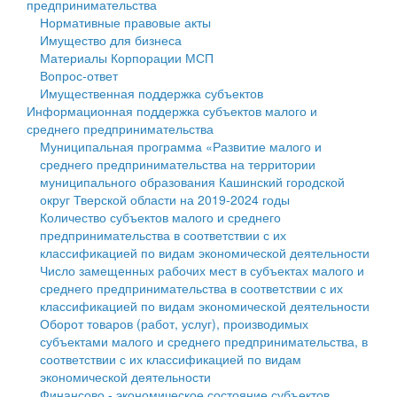
предпринимательства
Нормативные правовые акты
Государственные услуги
Символика
муниципального округа Тверской области
Финансовое управление
Имущество для бизнеса
Материалы Корпорации МСП
Промышленность и АПК
Устав
Администрация Кашинского муниципального округа
Бюджет для граждан
Вопрос-ответ
Имущественная поддержка субъектов
Экономика и бизнес
Гостям округа
Тверской области
Имущество
Информационная поддержка субъектов малого и
среднего предпринимательства
...
Туризм
Управление сельскими территориями
Выявление правообладателей ранее учтенных
Муниципальная программа «Развитие малого и
среднего предпринимательства на территории
Культура
Открытые данные
объектов недвижимости
муниципального образования Кашинский городской
округ Тверской области на 2019-2024 годы
Образование
Работа с обращениями граждан
Имущественная поддержка субъектов малого и
Количество субъектов малого и среднего
предпринимательства в соответствии с их
Здравоохранение
Муниципальный контроль
среднего предпринимательства
классификацией по видам экономической деятельности
Число замещенных рабочих мест в субъектах малого и
Социальная защита
Муниципальные услуги
Информационная поддержка субъектов малого и
среднего предпринимательства в соответствии с их
классификацией по видам экономической деятельности
Фотоальбом
Проекты административных регламентов
среднего предпринимательства
Оборот товаров (работ, услуг), производимых
субъектами малого и среднего предпринимательства, в
Антимонопольный комплаенс
Муниципальные программы
соответствии с их классификацией по видам
экономической деятельности
Противодействие коррупции
Контрольно-счетная палата
Финансово - экономическое состояние субъектов