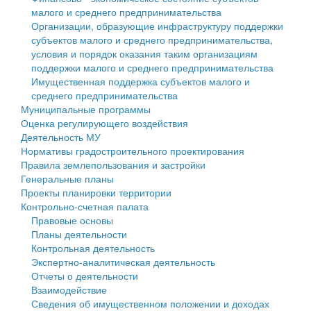
малого и среднего предпринимательства
Персональные данные
Организации, образующие инфраструктуру поддержки
субъектов малого и среднего предпринимательства,
Оценка регулирующего воздействия
условия и порядок оказания таким организациям
поддержки малого и среднего предпринимательства
Деятельность МУ
Имущественная поддержка субъектов малого и
среднего предпринимательства
Нормативы градостроительного проектирования
Муниципальные программы
Оценка регулирующего воздействия
Правила землепользования и застройки
Деятельность МУ
Нормативы градостроительного проектирования
Генеральные планы
Правила землепользования и застройки
Генеральные планы
Проекты планировки территории
Проекты планировки территории
Контрольно-счетная палата
Собрание депутатов
Правовые основы
Планы деятельности
Городское поселение
Контрольная деятельность
Экспертно-аналитическая деятельность
Сельские поселения
Отчеты о деятельности
Взаимодействие
Сведения об имущественном положении и доходах