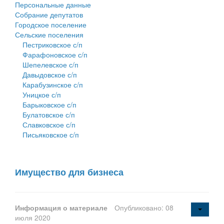
Персональные данные
Собрание депутатов
Городское поселение
Сельские поселения
Пестриковское с/п
Фарафоновское с/п
Шепелевское с/п
Давыдовское с/п
Карабузинское с/п
Уницкое с/п
Барыковское с/п
Булатовское с/п
Славковское с/п
Письяковское с/п
Имущество для бизнеса
Информация о материале
Опубликовано: 08
июля 2020