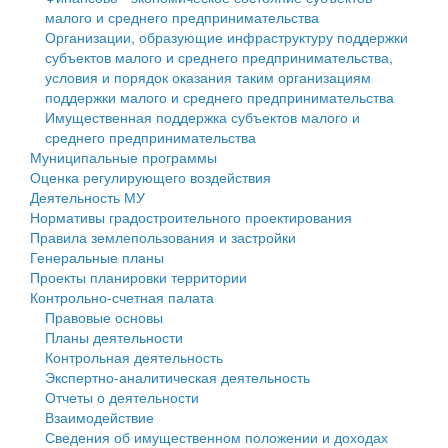
малого и среднего предпринимательства
Персональные данные
Организации, образующие инфраструктуру поддержки
субъектов малого и среднего предпринимательства,
Оценка регулирующего воздействия
условия и порядок оказания таким организациям
поддержки малого и среднего предпринимательства
Деятельность МУ
Имущественная поддержка субъектов малого и
среднего предпринимательства
Нормативы градостроительного проектирования
Муниципальные программы
Оценка регулирующего воздействия
Правила землепользования и застройки
Деятельность МУ
Нормативы градостроительного проектирования
Генеральные планы
Правила землепользования и застройки
Генеральные планы
Проекты планировки территории
Проекты планировки территории
Контрольно-счетная палата
Собрание депутатов
Правовые основы
Планы деятельности
Городское поселение
Контрольная деятельность
Экспертно-аналитическая деятельность
Сельские поселения
Отчеты о деятельности
Взаимодействие
Сведения об имущественном положении и доходах