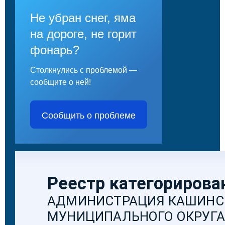
Не убран снег, яма
на дороге, не горит
фонарь?
Столкнулись с проблемой —
сообщите о ней!
Сообщить о проблеме