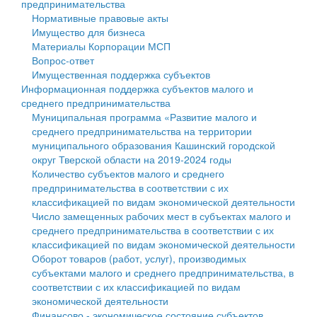
предпринимательства
Нормативные правовые акты
Государственные услуги
Символика
муниципального округа Тверской области
Финансовое управление
Имущество для бизнеса
Материалы Корпорации МСП
Промышленность и АПК
Устав
Администрация Кашинского муниципального округа
Бюджет для граждан
Вопрос-ответ
Имущественная поддержка субъектов
Экономика и бизнес
Гостям округа
Тверской области
Имущество
Информационная поддержка субъектов малого и
среднего предпринимательства
...
Туризм
Управление сельскими территориями
Выявление правообладателей ранее учтенных
Муниципальная программа «Развитие малого и
среднего предпринимательства на территории
Культура
Открытые данные
объектов недвижимости
муниципального образования Кашинский городской
округ Тверской области на 2019-2024 годы
Образование
Работа с обращениями граждан
Имущественная поддержка субъектов малого и
Количество субъектов малого и среднего
предпринимательства в соответствии с их
Здравоохранение
Муниципальный контроль
среднего предпринимательства
классификацией по видам экономической деятельности
Число замещенных рабочих мест в субъектах малого и
Социальная защита
Муниципальные услуги
Информационная поддержка субъектов малого и
среднего предпринимательства в соответствии с их
классификацией по видам экономической деятельности
Фотоальбом
Проекты административных регламентов
среднего предпринимательства
Оборот товаров (работ, услуг), производимых
субъектами малого и среднего предпринимательства, в
Антимонопольный комплаенс
Муниципальные программы
соответствии с их классификацией по видам
экономической деятельности
Противодействие коррупции
Контрольно-счетная палата
Финансово - экономическое состояние субъектов