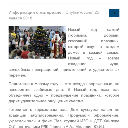
Информация о материале
Опубликовано: 25
января 2018
Новый год самый
любимый, добрый,
сказочный праздник,
который ждут в каждом
доме, в каждой семье.
Новый год – всегда
ожидание чуда,
волшебных превращений, приключений и удивительных
перемен.
Подготовка к Новому году — это всегда напряженные, но
невероятно любимые дни. В Новый год, всех нас
объединяет одно – предвкушение праздника, которое
дарит удивительное ощущение счастья.
Готовится к торжествам наш Дом культуры начал по
традиции заблаговременно. Продумали оформление,
украсили залы и фойе (Зав. студией ИЗО и ДПТ Хайлова
О.Л.; сотрудники РДК Горячев А.А., Меледин Ю.И.).