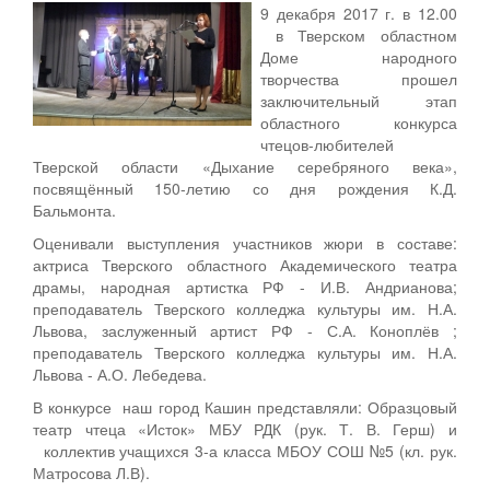
9 декабря 2017 г. в 12.00
в Тверском областном
Доме народного
творчества прошел
заключительный этап
областного конкурса
чтецов-любителей
Тверской области «Дыхание серебряного века»,
посвящённый 150-летию со дня рождения К.Д.
Бальмонта.
Оценивали выступления участников жюри в составе:
актриса Тверского областного Академического театра
драмы, народная артистка РФ - И.В. Андрианова;
преподаватель Тверского колледжа культуры им. Н.А.
Львова, заслуженный артист РФ - С.А. Коноплёв ;
преподаватель Тверского колледжа культуры им. Н.А.
Львова - А.О. Лебедева.
В конкурсе наш город Кашин представляли: Образцовый
театр чтеца «Исток» МБУ РДК (рук. Т. В. Герш) и
коллектив учащихся 3-а класса МБОУ СОШ №5 (кл. рук.
Матросова Л.В).