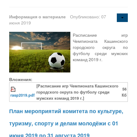
Персональные данные
Информация о материале
Опубликовано: 07
Оценка регулирующего воздействия
июня 2019
Деятельность МУ
Расписание игр
Чемпионата Кашинского
Нормативы градостроительного проектирования
городского округа по
футболу среди мужских
Правила землепользования и застройки
команд 2019 г.
Генеральные планы
Вложения:
Проекты планировки территории
[Расписание игр Чемпионата Кашинского
56
Собрание депутатов
городского округа по футболу среди
rasp2019.pdf
Кб
мужских команд 2019 г.]
Городское поселение
План мероприятий комитета по культуре,
Сельские поселения
туризму, спорту и делам молодёжи с 01
июня 2019 по 31 августа 2019