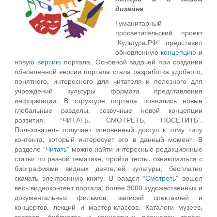
дизайне
Гуманитарный
просветительский проект
“Культура.РФ” представил
обновленную
концепцию
и
новую
версию
портала. Основной задачей при создании
обновленной версии портала стала разработка удобного,
понятного, интересного для читателя и полезного для
учреждений культуры формата представления
информации. В структуре портала появились новые
глобальные разделы, созвучные новой концепции
развития: “ЧИТАТЬ, СМОТРЕТЬ, ПОСЕТИТЬ”.
Пользователь получает мгновенный доступ к тому типу
контента, который интересует его в данный момент. В
разделе “
Читать
” можно найти интересные редакционные
статьи по разной тематике, пройти тесты, ознакомиться с
биографиями видных деятелей культуры, бесплатно
скачать электронную книгу. В раздел “
Смотреть
” вошел
весь видеоконтент портала: более 3000 художественных и
документальных фильмов, записей спектаклей и
концертов, лекций и мастер-классов. Каталоги музеев,
театров, библиотек и концертных площадок теперь