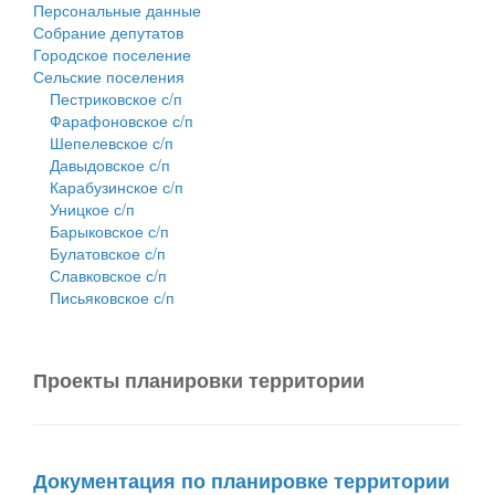
Персональные данные
Собрание депутатов
Городское поселение
Сельские поселения
Пестриковское с/п
Фарафоновское с/п
Шепелевское с/п
Давыдовское с/п
Карабузинское с/п
Уницкое с/п
Барыковское с/п
Булатовское с/п
Славковское с/п
Письяковское с/п
Проекты планировки территории
Документация по планировке территории