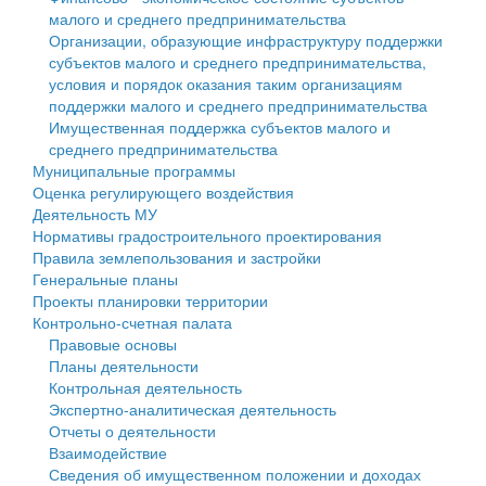
малого и среднего предпринимательства
Персональные данные
Организации, образующие инфраструктуру поддержки
субъектов малого и среднего предпринимательства,
Оценка регулирующего воздействия
условия и порядок оказания таким организациям
поддержки малого и среднего предпринимательства
Деятельность МУ
Имущественная поддержка субъектов малого и
среднего предпринимательства
Нормативы градостроительного проектирования
Муниципальные программы
Оценка регулирующего воздействия
Правила землепользования и застройки
Деятельность МУ
Нормативы градостроительного проектирования
Генеральные планы
Правила землепользования и застройки
Генеральные планы
Проекты планировки территории
Проекты планировки территории
Контрольно-счетная палата
Собрание депутатов
Правовые основы
Планы деятельности
Городское поселение
Контрольная деятельность
Экспертно-аналитическая деятельность
Сельские поселения
Отчеты о деятельности
Взаимодействие
Сведения об имущественном положении и доходах