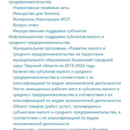
предпринимательства
Нормативные правовые акты
Государственные услуги
Символика
муниципального округа Тверской области
Финансовое управление
Имущество для бизнеса
Материалы Корпорации МСП
Промышленность и АПК
Устав
Администрация Кашинского муниципального округа
Бюджет для граждан
Вопрос-ответ
Имущественная поддержка субъектов
Экономика и бизнес
Гостям округа
Тверской области
Имущество
Информационная поддержка субъектов малого и
среднего предпринимательства
...
Туризм
Управление сельскими территориями
Выявление правообладателей ранее учтенных
Муниципальная программа «Развитие малого и
среднего предпринимательства на территории
Культура
Открытые данные
объектов недвижимости
муниципального образования Кашинский городской
округ Тверской области на 2019-2024 годы
Образование
Работа с обращениями граждан
Имущественная поддержка субъектов малого и
Количество субъектов малого и среднего
предпринимательства в соответствии с их
Здравоохранение
Муниципальный контроль
среднего предпринимательства
классификацией по видам экономической деятельности
Число замещенных рабочих мест в субъектах малого и
Социальная защита
Муниципальные услуги
Информационная поддержка субъектов малого и
среднего предпринимательства в соответствии с их
классификацией по видам экономической деятельности
Фотоальбом
Проекты административных регламентов
среднего предпринимательства
Оборот товаров (работ, услуг), производимых
субъектами малого и среднего предпринимательства, в
Антимонопольный комплаенс
Муниципальные программы
соответствии с их классификацией по видам
экономической деятельности
Противодействие коррупции
Контрольно-счетная палата
Финансово - экономическое состояние субъектов