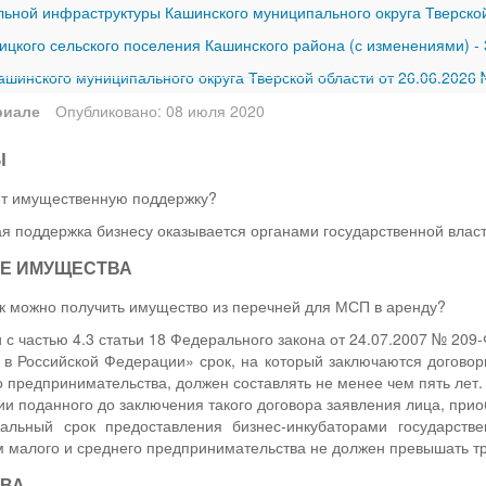
ной инфраструктуры Кашинского муниципального округа Тверской
ицкого сельского поселения Кашинского района (с изменениями)
-
шинского муниципального округа Тверской области от 26.06.2026
риале
Опубликовано: 08 июля 2020
Ы
ет имущественную поддержку?
 поддержка бизнесу оказывается органами государственной власт
Е ИМУЩЕСТВА
к можно получить имущество из перечней для МСП в аренду?
 с частью 4.3 статьи 18 Федерального закона от 24.07.2007 № 209
 в Российской Федерации» срок, на который заключаются договор
о предпринимательства, должен составлять не менее чем пять лет.
и поданного до заключения такого договора заявления лица, при
мальный срок предоставления бизнес-инкубаторами государств
м малого и среднего предпринимательства не должен превышать тр
ТВА