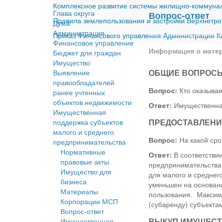
Комплексное развитие системы жилищно-коммуналь
Глава округа
Вопрос-ответ
Правила землепользования и застройки Верхнетро
Дума
Администрация
Приказ Финансового управления Администрации Ка
Финансовое управление
Информация о мате
Бюджет для граждан
Имущество
ОБЩИЕ ВОПРОС
Выявление
правообладателей
Вопрос:
Кто оказыва
ранее учтенных
объектов недвижимости
Ответ:
Имущественная
Имущественная
ПРЕДОСТАВЛЕНИ
поддержка субъектов
малого и среднего
Вопрос:
На какой сро
предпринимательства
Нормативные
Ответ:
В соответствии
правовые акты
предпринимательства
Имущество для
для малого и среднег
бизнеса
уменьшен на основани
Материалы
пользования. Макси
Корпорации МСП
(субаренду) субъекта
Вопрос-ответ
ВЫКУП ИМУЩЕС
Имущественная