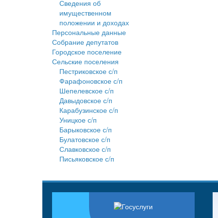
Сведения об
имущественном
положении и доходах
Персональные данные
Собрание депутатов
Городское поселение
Сельские поселения
Пестриковское с/п
Фарафоновское с/п
Шепелевское с/п
Давыдовское с/п
Карабузинское с/п
Уницкое с/п
Барыковское с/п
Булатовское с/п
Славковское с/п
Письяковское с/п