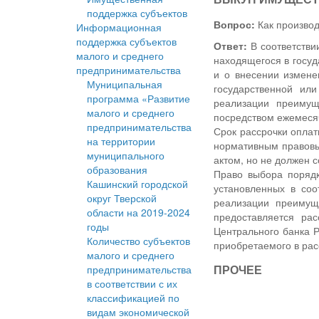
поддержка субъектов
Вопрос:
Как производ
Информационная
поддержка субъектов
Ответ:
В соответстви
малого и среднего
находящегося в госуд
предпринимательства
и о внесении измене
Муниципальная
государственной ил
программа «Развитие
реализации преимущ
малого и среднего
посредством ежемесяч
предпринимательства
Срок рассрочки оплат
на территории
нормативным правовы
муниципального
актом, но не должен с
образования
Право выбора порядк
Кашинский городской
установленных в соо
округ Тверской
реализации преимущ
области на 2019-2024
предоставляется рас
годы
Центрального банка 
Количество субъектов
приобретаемого в рас
малого и среднего
ПРОЧЕЕ
предпринимательства
в соответствии с их
классификацией по
видам экономической