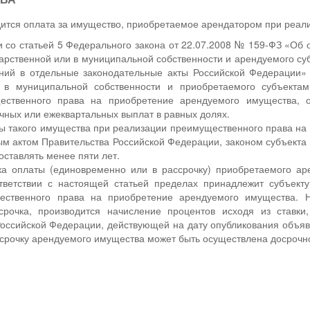
ится оплата за имущество, приобретаемое арендатором при реал
и со статьей 5 Федерального закона от 22.07.2008 № 159-ФЗ «Об
арственной или в муниципальной собственности и арендуемого су
ний в отдельные законодательные акты Российской Федерации»
и в муниципальной собственности и приобретаемого субъекта
ественного права на приобретение арендуемого имущества, о
ных или ежеквартальных выплат в равных долях.
ы такого имущества при реализации преимущественного права на 
м актом Правительства Российской Федерации, законом субъект
оставлять менее пяти лет.
а оплаты (единовременно или в рассрочку) приобретаемого аре
тветствии с настоящей статьей пределах принадлежит субъект
ественного права на приобретение арендуемого имущества. Н
срочка, производится начисление процентов исходя из ставк
Российской Федерации, действующей на дату опубликования объя
срочку арендуемого имущества может быть осуществлена досрочн