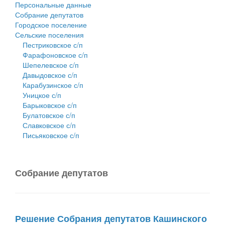
Персональные данные
Собрание депутатов
Городское поселение
Сельские поселения
Пестриковское с/п
Фарафоновское с/п
Шепелевское с/п
Давыдовское с/п
Карабузинское с/п
Уницкое с/п
Барыковское с/п
Булатовское с/п
Славковское с/п
Письяковское с/п
Собрание депутатов
Решение Собрания депутатов Кашинского