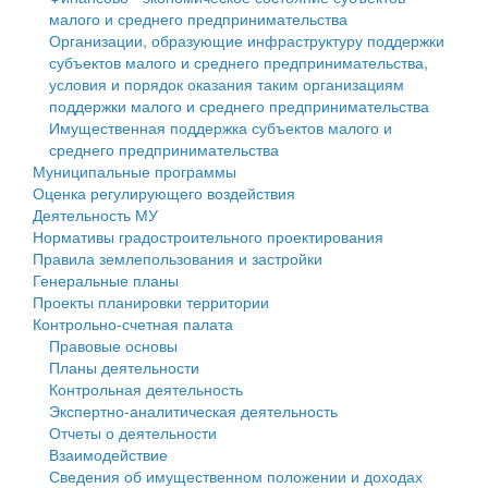
малого и среднего предпринимательства
Персональные данные
Организации, образующие инфраструктуру поддержки
субъектов малого и среднего предпринимательства,
Оценка регулирующего воздействия
условия и порядок оказания таким организациям
поддержки малого и среднего предпринимательства
Деятельность МУ
Имущественная поддержка субъектов малого и
среднего предпринимательства
Нормативы градостроительного проектирования
Муниципальные программы
Оценка регулирующего воздействия
Правила землепользования и застройки
Деятельность МУ
Нормативы градостроительного проектирования
Генеральные планы
Правила землепользования и застройки
Генеральные планы
Проекты планировки территории
Проекты планировки территории
Контрольно-счетная палата
Собрание депутатов
Правовые основы
Планы деятельности
Городское поселение
Контрольная деятельность
Экспертно-аналитическая деятельность
Сельские поселения
Отчеты о деятельности
Взаимодействие
Сведения об имущественном положении и доходах