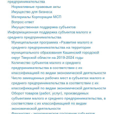
предпринимательства
Нормативные правовые акты
Государственные услуги
Символика
муниципального округа Тверской области
Финансовое управление
Имущество для бизнеса
Материалы Корпорации МСП
Промышленность и АПК
Устав
Администрация Кашинского муниципального округа
Бюджет для граждан
Вопрос-ответ
Имущественная поддержка субъектов
Экономика и бизнес
Гостям округа
Тверской области
Имущество
Информационная поддержка субъектов малого и
среднего предпринимательства
...
Туризм
Управление сельскими территориями
Выявление правообладателей ранее учтенных
Муниципальная программа «Развитие малого и
среднего предпринимательства на территории
Культура
Открытые данные
объектов недвижимости
муниципального образования Кашинский городской
округ Тверской области на 2019-2024 годы
Образование
Работа с обращениями граждан
Имущественная поддержка субъектов малого и
Количество субъектов малого и среднего
предпринимательства в соответствии с их
Здравоохранение
Муниципальный контроль
среднего предпринимательства
классификацией по видам экономической деятельности
Число замещенных рабочих мест в субъектах малого и
Социальная защита
Муниципальные услуги
Информационная поддержка субъектов малого и
среднего предпринимательства в соответствии с их
классификацией по видам экономической деятельности
Фотоальбом
Проекты административных регламентов
среднего предпринимательства
Оборот товаров (работ, услуг), производимых
субъектами малого и среднего предпринимательства, в
Антимонопольный комплаенс
Муниципальные программы
соответствии с их классификацией по видам
экономической деятельности
Противодействие коррупции
Контрольно-счетная палата
Финансово - экономическое состояние субъектов