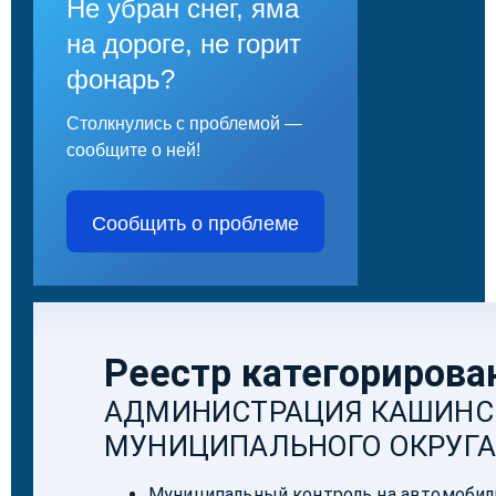
Не убран снег, яма
на дороге, не горит
фонарь?
Столкнулись с проблемой —
сообщите о ней!
Сообщить о проблеме