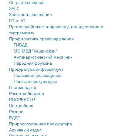
Соц. страхование
Персональные данные
ЗАГС
Занятость населения
Оценка регулирующего воздействия
ГО и ЧС
Противодействие терроризму, его идеологии и
Деятельность МУ
экстремизму
Профилактика правонарушений
Нормативы градостроительного проектирования
ГИБДД
МО МВД "Кашинский"
Правила землепользования и застройки
Антинаркотический месячник
Народная дружина
Генеральные планы
Прокуратура информирует
Правовое просвещение
Проекты планировки территории
Новости прокуратуры
Гостехнадзор
Собрание депутатов
Роспотребнадзор
РОСРЕЕСТР
Городское поселение
Центробанк
Разное
Сельские поселения
ЕДДС
Природоохранная прокуратура
Архивный отдел
Внимание, розыск!