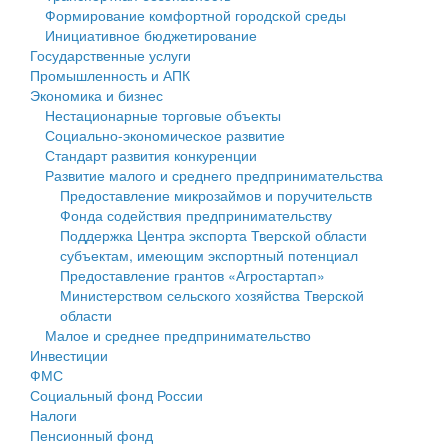
Формирование комфортной городской среды
Государственные услуги
Символика
муниципального округа Тверской области
Финансовое управление
Инициативное бюджетирование
Государственные услуги
Промышленность и АПК
Устав
Администрация Кашинского муниципального округа
Бюджет для граждан
Промышленность и АПК
Экономика и бизнес
Экономика и бизнес
Гостям округа
Тверской области
Имущество
Нестационарные торговые объекты
Социально-экономическое развитие
...
Туризм
Управление сельскими территориями
Выявление правообладателей ранее учтенных
Стандарт развития конкуренции
Развитие малого и среднего предпринимательства
Культура
Открытые данные
объектов недвижимости
Предоставление микрозаймов и поручительств
Фонда содействия предпринимательству
Образование
Работа с обращениями граждан
Имущественная поддержка субъектов малого и
Поддержка Центра экспорта Тверской области
субъектам, имеющим экспортный потенциал
Здравоохранение
Муниципальный контроль
среднего предпринимательства
Предоставление грантов «Агростартап»
Министерством сельского хозяйства Тверской
Социальная защита
Муниципальные услуги
Информационная поддержка субъектов малого и
области
Малое и среднее предпринимательство
Фотоальбом
Проекты административных регламентов
среднего предпринимательства
Инвестиции
ФМС
Антимонопольный комплаенс
Муниципальные программы
Социальный фонд России
Налоги
Противодействие коррупции
Контрольно-счетная палата
Пенсионный фонд