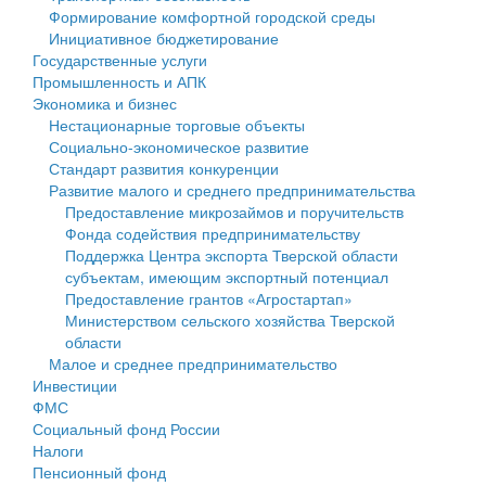
Формирование комфортной городской среды
Государственные услуги
Символика
муниципального округа Тверской области
Финансовое управление
Инициативное бюджетирование
Государственные услуги
Промышленность и АПК
Устав
Администрация Кашинского муниципального округа
Бюджет для граждан
Промышленность и АПК
Экономика и бизнес
Экономика и бизнес
Гостям округа
Тверской области
Имущество
Нестационарные торговые объекты
Социально-экономическое развитие
...
Туризм
Управление сельскими территориями
Выявление правообладателей ранее учтенных
Стандарт развития конкуренции
Развитие малого и среднего предпринимательства
Культура
Открытые данные
объектов недвижимости
Предоставление микрозаймов и поручительств
Фонда содействия предпринимательству
Образование
Работа с обращениями граждан
Имущественная поддержка субъектов малого и
Поддержка Центра экспорта Тверской области
субъектам, имеющим экспортный потенциал
Здравоохранение
Муниципальный контроль
среднего предпринимательства
Предоставление грантов «Агростартап»
Министерством сельского хозяйства Тверской
Социальная защита
Муниципальные услуги
Информационная поддержка субъектов малого и
области
Малое и среднее предпринимательство
Фотоальбом
Проекты административных регламентов
среднего предпринимательства
Инвестиции
ФМС
Антимонопольный комплаенс
Муниципальные программы
Социальный фонд России
Налоги
Противодействие коррупции
Контрольно-счетная палата
Пенсионный фонд