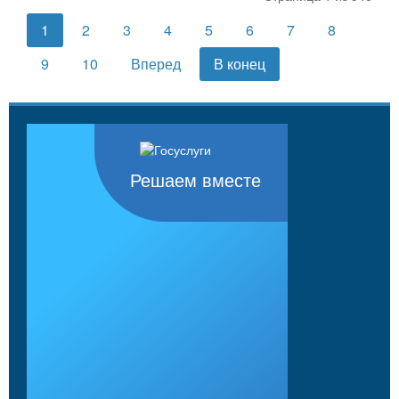
1
2
3
4
5
6
7
8
9
10
Вперед
В конец
Решаем вместе