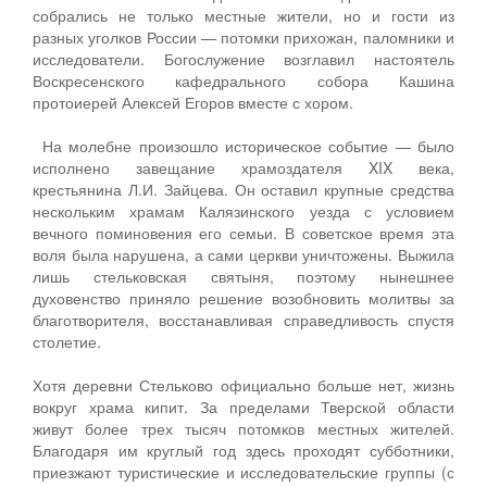
собрались не только местные жители, но и гости из
разных уголков России — потомки прихожан, паломники и
исследователи. Богослужение возглавил настоятель
Воскресенского кафедрального собора Кашина
протоиерей Алексей Егоров вместе с хором.
На молебне произошло историческое событие — было
исполнено завещание храмоздателя XIX века,
крестьянина Л.И. Зайцева. Он оставил крупные средства
нескольким храмам Калязинского уезда с условием
вечного поминовения его семьи. В советское время эта
воля была нарушена, а сами церкви уничтожены. Выжила
лишь стельковская святыня, поэтому нынешнее
духовенство приняло решение возобновить молитвы за
благотворителя, восстанавливая справедливость спустя
столетие.
Хотя деревни Стельково официально больше нет, жизнь
вокруг храма кипит. За пределами Тверской области
живут более трех тысяч потомков местных жителей.
Благодаря им круглый год здесь проходят субботники,
приезжают туристические и исследовательские группы (с