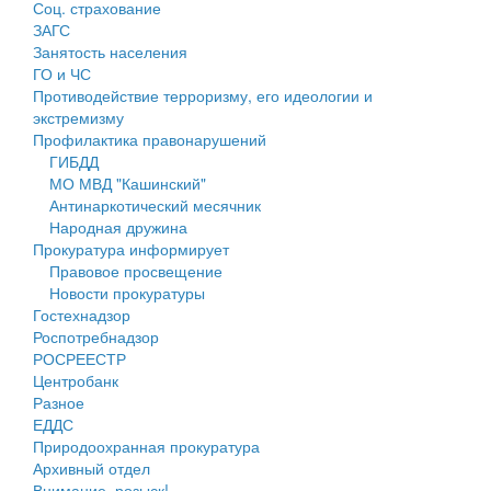
Соц. страхование
Персональные данные
ЗАГС
Занятость населения
Оценка регулирующего воздействия
ГО и ЧС
Противодействие терроризму, его идеологии и
Деятельность МУ
экстремизму
Профилактика правонарушений
Нормативы градостроительного проектирования
ГИБДД
МО МВД "Кашинский"
Правила землепользования и застройки
Антинаркотический месячник
Народная дружина
Генеральные планы
Прокуратура информирует
Правовое просвещение
Проекты планировки территории
Новости прокуратуры
Гостехнадзор
Собрание депутатов
Роспотребнадзор
РОСРЕЕСТР
Городское поселение
Центробанк
Разное
Сельские поселения
ЕДДС
Природоохранная прокуратура
Архивный отдел
Внимание, розыск!