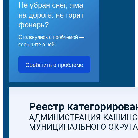
Не убран снег, яма
на дороге, не горит
фонарь?
Столкнулись с проблемой —
сообщите о ней!
Сообщить о проблеме