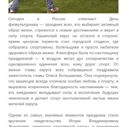
Сегодня в России отмечают День
физкультурника — праздник всех, кто выбирает активный
образ жизни, стремится к новым достижениям и верит в
силу спорта. Кашинский округ не остался в стороне:
ярким центром торжеств стал городской стадион, где
собрались спортсмены, болельщики и просто любители
здорового образа жизни. Атмосфера была по-настоящему
праздничной — в воздухе витал дух соперничества и
одновременно единения всех, кому дорог спорт. От
имени главы округа всех собравшихся поздравила
заместитель главы Олеся Большакова. Она подчеркнула,
что кашинцев всегда отличала особая любовь к спорту, и
выразила искреннюю благодарность наставникам — тем,
кто ежедневно вкладывает силы в воспитание будущих
чемпионов и делает спорт неотъемлемой частью жизни
жителей округа.
Одним из самых значимых моментов праздника стало
вручение свидетельства Игорю Владимировичу
Журавлёву, директору спортивной школы, о присвоении