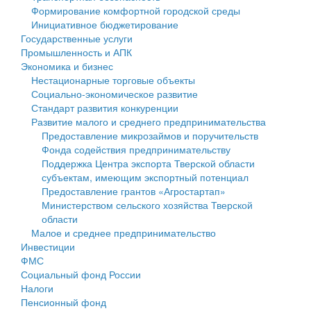
Формирование комфортной городской среды
Государственные услуги
Символика
муниципального округа Тверской области
Финансовое управление
Инициативное бюджетирование
Государственные услуги
Промышленность и АПК
Устав
Администрация Кашинского муниципального округа
Бюджет для граждан
Промышленность и АПК
Экономика и бизнес
Экономика и бизнес
Гостям округа
Тверской области
Имущество
Нестационарные торговые объекты
Социально-экономическое развитие
...
Туризм
Управление сельскими территориями
Выявление правообладателей ранее учтенных
Стандарт развития конкуренции
Развитие малого и среднего предпринимательства
Культура
Открытые данные
объектов недвижимости
Предоставление микрозаймов и поручительств
Фонда содействия предпринимательству
Образование
Работа с обращениями граждан
Имущественная поддержка субъектов малого и
Поддержка Центра экспорта Тверской области
субъектам, имеющим экспортный потенциал
Здравоохранение
Муниципальный контроль
среднего предпринимательства
Предоставление грантов «Агростартап»
Министерством сельского хозяйства Тверской
Социальная защита
Муниципальные услуги
Информационная поддержка субъектов малого и
области
Малое и среднее предпринимательство
Фотоальбом
Проекты административных регламентов
среднего предпринимательства
Инвестиции
ФМС
Антимонопольный комплаенс
Муниципальные программы
Социальный фонд России
Налоги
Противодействие коррупции
Контрольно-счетная палата
Пенсионный фонд