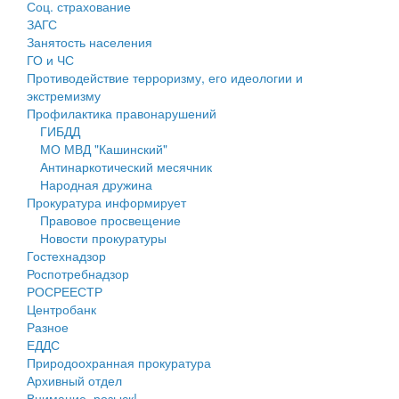
Соц. страхование
Персональные данные
ЗАГС
Занятость населения
Оценка регулирующего воздействия
ГО и ЧС
Противодействие терроризму, его идеологии и
Деятельность МУ
экстремизму
Профилактика правонарушений
Нормативы градостроительного проектирования
ГИБДД
МО МВД "Кашинский"
Правила землепользования и застройки
Антинаркотический месячник
Народная дружина
Генеральные планы
Прокуратура информирует
Правовое просвещение
Проекты планировки территории
Новости прокуратуры
Гостехнадзор
Собрание депутатов
Роспотребнадзор
РОСРЕЕСТР
Городское поселение
Центробанк
Разное
Сельские поселения
ЕДДС
Природоохранная прокуратура
Архивный отдел
Внимание, розыск!