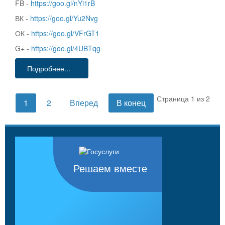
FB -
https://goo.gl/nYi1rB
ВК -
https://goo.gl/Yu2Nvg
ОК -
https://goo.gl/VFrGT1
G+ -
https://goo.gl/4UBTqg
Подробнее...
Страница 1 из 2
1
2
Вперед
В конец
Решаем вместе