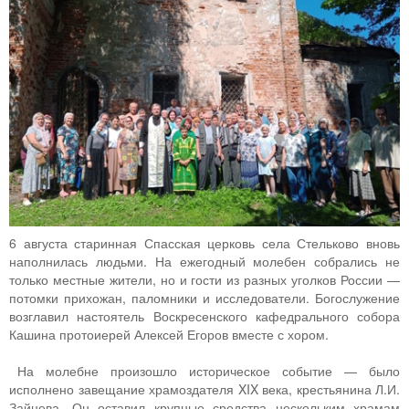
6 августа старинная Спасская церковь села Стельково вновь
наполнилась людьми. На ежегодный молебен собрались не
только местные жители, но и гости из разных уголков России —
потомки прихожан, паломники и исследователи. Богослужение
возглавил настоятель Воскресенского кафедрального собора
Кашина протоиерей Алексей Егоров вместе с хором.
На молебне произошло историческое событие — было
исполнено завещание храмоздателя XIX века, крестьянина Л.И.
Зайцева. Он оставил крупные средства нескольким храмам