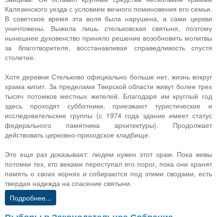
Калязинского уезда с условием вечного поминовения его семьи.
В советское время эта воля была нарушена, а сами церкви
уничтожены. Выжила лишь стельковская святыня, поэтому
нынешнее духовенство приняло решение возобновить молитвы
за благотворителя, восстанавливая справедливость спустя
столетие.
Хотя деревни Стельково официально больше нет, жизнь вокруг
храма кипит. За пределами Тверской области живут более трех
тысяч потомков местных жителей. Благодаря им круглый год
здесь проходят субботники, приезжают туристические и
исследовательские группы (с 1974 года здание имеет статус
федерального памятника архитектуры). Продолжает
действовать церковно-приходское кладбище.
Это еще раз доказывает: людям нужен этот храм. Пока живы
потомки тех, кто веками переступал его порог, пока они хранят
память о своих корнях и собираются под этими сводами, есть
твердая надежда на спасение святыни.
Подробнее...
Выборы в Законодательное Собрание