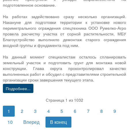
подготовленное основание.
На работах задействовано сразу несколько организаций.
Накануне для подготовки территории к установке нового
периметрального ограждения спецтехника ООО Румелко-Агро
провела расчистку участка от сорной растительности, МБУ
Благоустройство выполнило демонтаж старого ограждения
входной группы и фундамента под ним.
На данный момент специалистам осталось спланировать
земельный участок и подготовить грунт для монтажа новой
конструкции. Глава округа проконтролировал качество
выполненных работ и обсудил с представителями строительной
организации сроки завершения текущего этапа.
Подробнее...
Страница 1 из 1032
1
2
3
4
5
6
7
8
9
10
Вперед
В конец