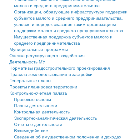
малого и среднего предпринимательства
Персональные данные
Организации, образующие инфраструктуру поддержки
субъектов малого и среднего предпринимательства,
Оценка регулирующего воздействия
условия и порядок оказания таким организациям
поддержки малого и среднего предпринимательства
Деятельность МУ
Имущественная поддержка субъектов малого и
среднего предпринимательства
Нормативы градостроительного проектирования
Муниципальные программы
Оценка регулирующего воздействия
Правила землепользования и застройки
Деятельность МУ
Нормативы градостроительного проектирования
Генеральные планы
Правила землепользования и застройки
Генеральные планы
Проекты планировки территории
Проекты планировки территории
Контрольно-счетная палата
Собрание депутатов
Правовые основы
Планы деятельности
Городское поселение
Контрольная деятельность
Экспертно-аналитическая деятельность
Сельские поселения
Отчеты о деятельности
Взаимодействие
Сведения об имущественном положении и доходах