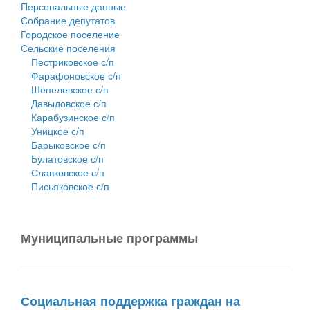
Персональные данные
Собрание депутатов
Городское поселение
Сельские поселения
Пестриковское с/п
Фарафоновское с/п
Шепелевское с/п
Давыдовское с/п
Карабузинское с/п
Уницкое с/п
Барыковское с/п
Булатовское с/п
Славковское с/п
Письяковское с/п
Муниципальные программы
Социальная поддержка граждан на