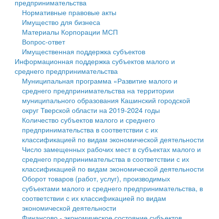
предпринимательства
Нормативные правовые акты
Государственные услуги
Символика
муниципального округа Тверской области
Финансовое управление
Имущество для бизнеса
Материалы Корпорации МСП
Промышленность и АПК
Устав
Администрация Кашинского муниципального округа
Бюджет для граждан
Вопрос-ответ
Имущественная поддержка субъектов
Экономика и бизнес
Гостям округа
Тверской области
Имущество
Информационная поддержка субъектов малого и
среднего предпринимательства
...
Туризм
Управление сельскими территориями
Выявление правообладателей ранее учтенных
Муниципальная программа «Развитие малого и
среднего предпринимательства на территории
Культура
Открытые данные
объектов недвижимости
муниципального образования Кашинский городской
округ Тверской области на 2019-2024 годы
Образование
Работа с обращениями граждан
Имущественная поддержка субъектов малого и
Количество субъектов малого и среднего
предпринимательства в соответствии с их
Здравоохранение
Муниципальный контроль
среднего предпринимательства
классификацией по видам экономической деятельности
Число замещенных рабочих мест в субъектах малого и
Социальная защита
Муниципальные услуги
Информационная поддержка субъектов малого и
среднего предпринимательства в соответствии с их
классификацией по видам экономической деятельности
Фотоальбом
Проекты административных регламентов
среднего предпринимательства
Оборот товаров (работ, услуг), производимых
субъектами малого и среднего предпринимательства, в
Антимонопольный комплаенс
Муниципальные программы
соответствии с их классификацией по видам
экономической деятельности
Противодействие коррупции
Контрольно-счетная палата
Финансово - экономическое состояние субъектов