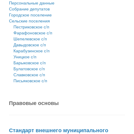
Персональные данные
Собрание депутатов
Городское поселение
Сельские поселения
Пестриковское с/п
Фарафоновское с/п
Шепелевское с/п
Давыдовское с/п
Карабузинское с/п
Уницкое с/п
Барыковское с/п
Булатовское с/п
Славковское с/п
Письяковское с/п
Правовые основы
Стандарт внешнего муниципального