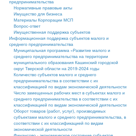
предпринимательства
Нормативные правовые акты
Государственные услуги
Символика
муниципального округа Тверской области
Финансовое управление
Имущество для бизнеса
Материалы Корпорации МСП
Промышленность и АПК
Устав
Администрация Кашинского муниципального округа
Бюджет для граждан
Вопрос-ответ
Имущественная поддержка субъектов
Экономика и бизнес
Гостям округа
Тверской области
Имущество
Информационная поддержка субъектов малого и
среднего предпринимательства
...
Туризм
Управление сельскими территориями
Выявление правообладателей ранее учтенных
Муниципальная программа «Развитие малого и
среднего предпринимательства на территории
Культура
Открытые данные
объектов недвижимости
муниципального образования Кашинский городской
округ Тверской области на 2019-2024 годы
Образование
Работа с обращениями граждан
Имущественная поддержка субъектов малого и
Количество субъектов малого и среднего
предпринимательства в соответствии с их
Здравоохранение
Муниципальный контроль
среднего предпринимательства
классификацией по видам экономической деятельности
Число замещенных рабочих мест в субъектах малого и
Социальная защита
Муниципальные услуги
Информационная поддержка субъектов малого и
среднего предпринимательства в соответствии с их
классификацией по видам экономической деятельности
Фотоальбом
Проекты административных регламентов
среднего предпринимательства
Оборот товаров (работ, услуг), производимых
субъектами малого и среднего предпринимательства, в
Антимонопольный комплаенс
Муниципальные программы
соответствии с их классификацией по видам
экономической деятельности
Противодействие коррупции
Контрольно-счетная палата
Финансово - экономическое состояние субъектов