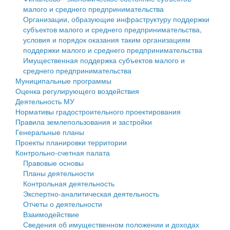
малого и среднего предпринимательства
Персональные данные
Организации, образующие инфраструктуру поддержки
субъектов малого и среднего предпринимательства,
Оценка регулирующего воздействия
условия и порядок оказания таким организациям
поддержки малого и среднего предпринимательства
Деятельность МУ
Имущественная поддержка субъектов малого и
среднего предпринимательства
Нормативы градостроительного проектирования
Муниципальные программы
Оценка регулирующего воздействия
Правила землепользования и застройки
Деятельность МУ
Нормативы градостроительного проектирования
Генеральные планы
Правила землепользования и застройки
Генеральные планы
Проекты планировки территории
Проекты планировки территории
Контрольно-счетная палата
Собрание депутатов
Правовые основы
Планы деятельности
Городское поселение
Контрольная деятельность
Экспертно-аналитическая деятельность
Сельские поселения
Отчеты о деятельности
Взаимодействие
Сведения об имущественном положении и доходах