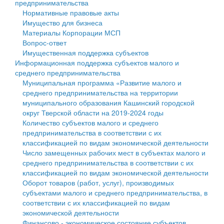
предпринимательства
Нормативные правовые акты
Государственные услуги
Символика
муниципального округа Тверской области
Финансовое управление
Имущество для бизнеса
Материалы Корпорации МСП
Промышленность и АПК
Устав
Администрация Кашинского муниципального округа
Бюджет для граждан
Вопрос-ответ
Имущественная поддержка субъектов
Экономика и бизнес
Гостям округа
Тверской области
Имущество
Информационная поддержка субъектов малого и
среднего предпринимательства
...
Туризм
Управление сельскими территориями
Выявление правообладателей ранее учтенных
Муниципальная программа «Развитие малого и
среднего предпринимательства на территории
Культура
Открытые данные
объектов недвижимости
муниципального образования Кашинский городской
округ Тверской области на 2019-2024 годы
Образование
Работа с обращениями граждан
Имущественная поддержка субъектов малого и
Количество субъектов малого и среднего
предпринимательства в соответствии с их
Здравоохранение
Муниципальный контроль
среднего предпринимательства
классификацией по видам экономической деятельности
Число замещенных рабочих мест в субъектах малого и
Социальная защита
Муниципальные услуги
Информационная поддержка субъектов малого и
среднего предпринимательства в соответствии с их
классификацией по видам экономической деятельности
Фотоальбом
Проекты административных регламентов
среднего предпринимательства
Оборот товаров (работ, услуг), производимых
субъектами малого и среднего предпринимательства, в
Антимонопольный комплаенс
Муниципальные программы
соответствии с их классификацией по видам
экономической деятельности
Противодействие коррупции
Контрольно-счетная палата
Финансово - экономическое состояние субъектов