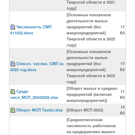
Тверской области в 2021
году]
[Основные показатели
деятельности малых
Численность СМП
предприятий (без
17
011022.docx
микропредприятий)
Кб
Тверской области в 2022
году]
[Основные показатели
деятельности малых
Списоч. числен. СМП за
предприятий (без
17
2022 год.docx
микропредприятий)
Кб
Тверской области в 2022
году]
[Оборот малых и средних
Средн
11
предприятий (включая
числ_МСП_20242026.xlsx
Кб
микропредприятия)]
14
Оборот МСП Твобл.xlsx
[Оборот МСП 2023]
Кб
[Среднесписочная
численность работников
на предприятиях малого