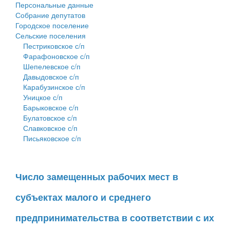
Персональные данные
Собрание депутатов
Городское поселение
Сельские поселения
Пестриковское с/п
Фарафоновское с/п
Шепелевское с/п
Давыдовское с/п
Карабузинское с/п
Уницкое с/п
Барыковское с/п
Булатовское с/п
Славковское с/п
Письяковское с/п
Число замещенных рабочих мест в
субъектах малого и среднего
предпринимательства в соответствии с их