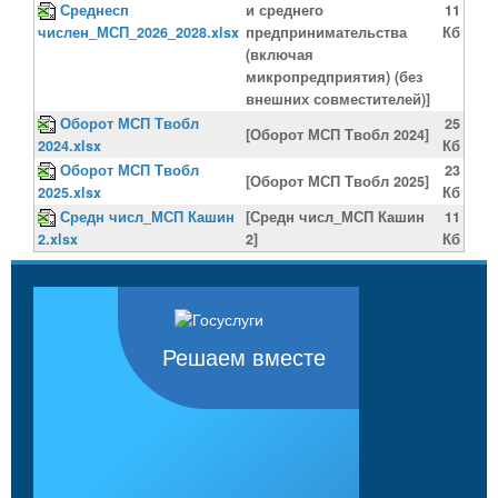
Среднесп
и среднего
11
числен_МСП_2026_2028.xlsx
предпринимательства
Кб
(включая
микропредприятия) (без
внешних совместителей)]
Оборот МСП Твобл
25
[Оборот МСП Твобл 2024]
2024.xlsx
Кб
Оборот МСП Твобл
23
[Оборот МСП Твобл 2025]
2025.xlsx
Кб
Средн числ_МСП Кашин
[Средн числ_МСП Кашин
11
2.xlsx
2]
Кб
Решаем вместе