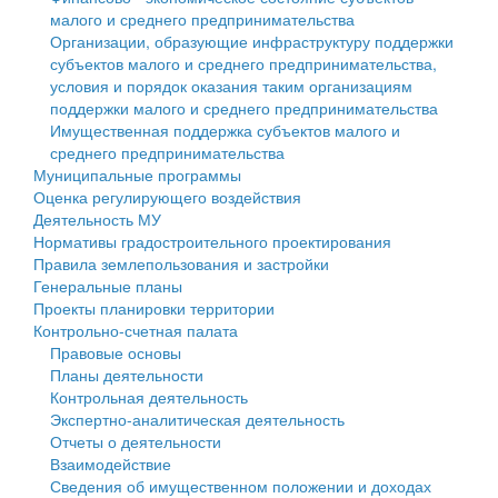
малого и среднего предпринимательства
Персональные данные
Организации, образующие инфраструктуру поддержки
субъектов малого и среднего предпринимательства,
Оценка регулирующего воздействия
условия и порядок оказания таким организациям
поддержки малого и среднего предпринимательства
Деятельность МУ
Имущественная поддержка субъектов малого и
среднего предпринимательства
Нормативы градостроительного проектирования
Муниципальные программы
Оценка регулирующего воздействия
Правила землепользования и застройки
Деятельность МУ
Нормативы градостроительного проектирования
Генеральные планы
Правила землепользования и застройки
Генеральные планы
Проекты планировки территории
Проекты планировки территории
Контрольно-счетная палата
Собрание депутатов
Правовые основы
Планы деятельности
Городское поселение
Контрольная деятельность
Экспертно-аналитическая деятельность
Сельские поселения
Отчеты о деятельности
Взаимодействие
Сведения об имущественном положении и доходах