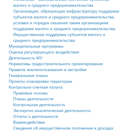
малого и среднего предпринимательства
Персональные данные
Организации, образующие инфраструктуру поддержки
субъектов малого и среднего предпринимательства,
Оценка регулирующего воздействия
условия и порядок оказания таким организациям
поддержки малого и среднего предпринимательства
Деятельность МУ
Имущественная поддержка субъектов малого и
среднего предпринимательства
Нормативы градостроительного проектирования
Муниципальные программы
Оценка регулирующего воздействия
Правила землепользования и застройки
Деятельность МУ
Нормативы градостроительного проектирования
Генеральные планы
Правила землепользования и застройки
Генеральные планы
Проекты планировки территории
Проекты планировки территории
Контрольно-счетная палата
Собрание депутатов
Правовые основы
Планы деятельности
Городское поселение
Контрольная деятельность
Экспертно-аналитическая деятельность
Сельские поселения
Отчеты о деятельности
Взаимодействие
Сведения об имущественном положении и доходах