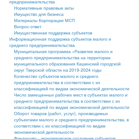
предпринимательства
Нормативные правовые акты
Государственные услуги
Символика
муниципального округа Тверской области
Финансовое управление
Имущество для бизнеса
Материалы Корпорации МСП
Промышленность и АПК
Устав
Администрация Кашинского муниципального округа
Бюджет для граждан
Вопрос-ответ
Имущественная поддержка субъектов
Экономика и бизнес
Гостям округа
Тверской области
Имущество
Информационная поддержка субъектов малого и
среднего предпринимательства
...
Туризм
Управление сельскими территориями
Выявление правообладателей ранее учтенных
Муниципальная программа «Развитие малого и
среднего предпринимательства на территории
Культура
Открытые данные
объектов недвижимости
муниципального образования Кашинский городской
округ Тверской области на 2019-2024 годы
Образование
Работа с обращениями граждан
Имущественная поддержка субъектов малого и
Количество субъектов малого и среднего
предпринимательства в соответствии с их
Здравоохранение
Муниципальный контроль
среднего предпринимательства
классификацией по видам экономической деятельности
Число замещенных рабочих мест в субъектах малого и
Социальная защита
Муниципальные услуги
Информационная поддержка субъектов малого и
среднего предпринимательства в соответствии с их
классификацией по видам экономической деятельности
Фотоальбом
Проекты административных регламентов
среднего предпринимательства
Оборот товаров (работ, услуг), производимых
субъектами малого и среднего предпринимательства, в
Антимонопольный комплаенс
Муниципальные программы
соответствии с их классификацией по видам
экономической деятельности
Противодействие коррупции
Контрольно-счетная палата
Финансово - экономическое состояние субъектов