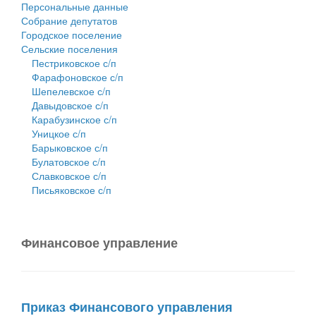
Персональные данные
Собрание депутатов
Городское поселение
Сельские поселения
Пестриковское с/п
Фарафоновское с/п
Шепелевское с/п
Давыдовское с/п
Карабузинское с/п
Уницкое с/п
Барыковское с/п
Булатовское с/п
Славковское с/п
Письяковское с/п
Финансовое управление
Приказ Финансового управления