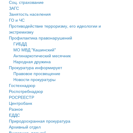
Соц. страхование
Персональные данные
ЗАГС
Занятость населения
Оценка регулирующего воздействия
ГО и ЧС
Противодействие терроризму, его идеологии и
Деятельность МУ
экстремизму
Профилактика правонарушений
Нормативы градостроительного проектирования
ГИБДД
МО МВД "Кашинский"
Правила землепользования и застройки
Антинаркотический месячник
Народная дружина
Генеральные планы
Прокуратура информирует
Правовое просвещение
Проекты планировки территории
Новости прокуратуры
Гостехнадзор
Собрание депутатов
Роспотребнадзор
РОСРЕЕСТР
Городское поселение
Центробанк
Разное
Сельские поселения
ЕДДС
Природоохранная прокуратура
Архивный отдел
Внимание, розыск!