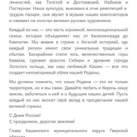
личностей, как Толстой и Достоевский, Набоков и
Пастернак. Наша культура, выкована в огне революций и
трудом пахаря, она звучит в музыке наших композиторов
и оживает на холстах великих русских художников.
Каждый из нас — это часть огромной, многонациональной
семьи, которая объединяет нас от Калининграда до
Камчатки. Мы живем в стране с богатой историей, где
каждый регион имеет свои уникальные традиции и
обычаи. Бескрайние степи юга, величественные горы
Кавказа, суровая красота Сибири и древние города
Золотого кольца, как наш любимый Кашин — все это
создает неповторимый облик нашей Родины.
Мы должны помнить, что наша Родина — это не только
территория, но и мы сами. Давайте любить и беречь нашу
землю, заботиться о ней и о будущем наших детей. Пусть
каждый из нас вносит свой вклад в процветание нашей
великой страны.
С Днем России!
С праздником, дорогие земляки!
Глава Кашинского муниципального округа Тверской
области