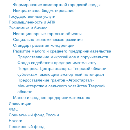
Формирование комфортной городской среды
Государственные услуги
Символика
муниципального округа Тверской области
Финансовое управление
Инициативное бюджетирование
Государственные услуги
Промышленность и АПК
Устав
Администрация Кашинского муниципального округа
Бюджет для граждан
Промышленность и АПК
Экономика и бизнес
Экономика и бизнес
Гостям округа
Тверской области
Имущество
Нестационарные торговые объекты
Социально-экономическое развитие
...
Туризм
Управление сельскими территориями
Выявление правообладателей ранее учтенных
Стандарт развития конкуренции
Развитие малого и среднего предпринимательства
Культура
Открытые данные
объектов недвижимости
Предоставление микрозаймов и поручительств
Фонда содействия предпринимательству
Образование
Работа с обращениями граждан
Имущественная поддержка субъектов малого и
Поддержка Центра экспорта Тверской области
субъектам, имеющим экспортный потенциал
Здравоохранение
Муниципальный контроль
среднего предпринимательства
Предоставление грантов «Агростартап»
Министерством сельского хозяйства Тверской
Социальная защита
Муниципальные услуги
Информационная поддержка субъектов малого и
области
Малое и среднее предпринимательство
Фотоальбом
Проекты административных регламентов
среднего предпринимательства
Инвестиции
ФМС
Антимонопольный комплаенс
Муниципальные программы
Социальный фонд России
Налоги
Противодействие коррупции
Контрольно-счетная палата
Пенсионный фонд