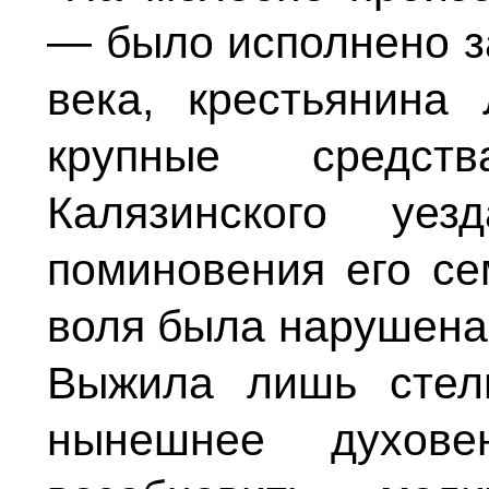
— было исполнено з
века, крестьянина
крупные средст
Калязинского уе
поминовения его се
воля была нарушена,
Выжила лишь стель
нынешнее духове