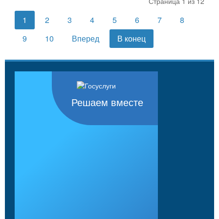
Страница 1 из 12
1
2
3
4
5
6
7
8
9
10
Вперед
В конец
Решаем вместе