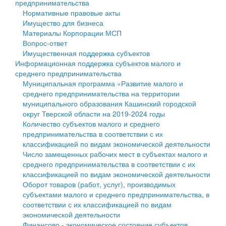
предпринимательства
Нормативные правовые акты
Государственные услуги
Символика
муниципального округа Тверской области
Финансовое управление
Имущество для бизнеса
Материалы Корпорации МСП
Промышленность и АПК
Устав
Администрация Кашинского муниципального округа
Бюджет для граждан
Вопрос-ответ
Имущественная поддержка субъектов
Экономика и бизнес
Гостям округа
Тверской области
Имущество
Информационная поддержка субъектов малого и
среднего предпринимательства
...
Туризм
Управление сельскими территориями
Выявление правообладателей ранее учтенных
Муниципальная программа «Развитие малого и
среднего предпринимательства на территории
Культура
Открытые данные
объектов недвижимости
муниципального образования Кашинский городской
округ Тверской области на 2019-2024 годы
Образование
Работа с обращениями граждан
Имущественная поддержка субъектов малого и
Количество субъектов малого и среднего
предпринимательства в соответствии с их
Здравоохранение
Муниципальный контроль
среднего предпринимательства
классификацией по видам экономической деятельности
Число замещенных рабочих мест в субъектах малого и
Социальная защита
Муниципальные услуги
Информационная поддержка субъектов малого и
среднего предпринимательства в соответствии с их
классификацией по видам экономической деятельности
Фотоальбом
Проекты административных регламентов
среднего предпринимательства
Оборот товаров (работ, услуг), производимых
субъектами малого и среднего предпринимательства, в
Антимонопольный комплаенс
Муниципальные программы
соответствии с их классификацией по видам
экономической деятельности
Противодействие коррупции
Контрольно-счетная палата
Финансово - экономическое состояние субъектов