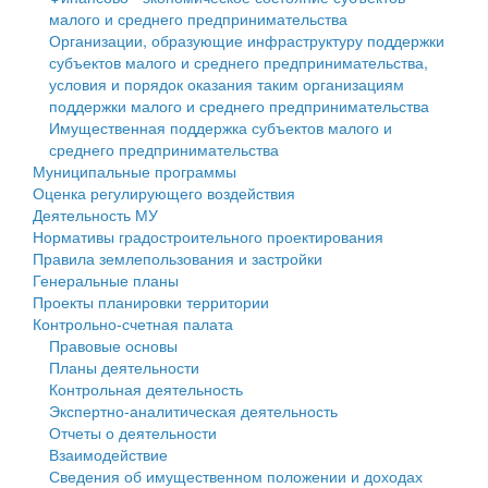
малого и среднего предпринимательства
Персональные данные
Организации, образующие инфраструктуру поддержки
субъектов малого и среднего предпринимательства,
Оценка регулирующего воздействия
условия и порядок оказания таким организациям
поддержки малого и среднего предпринимательства
Деятельность МУ
Имущественная поддержка субъектов малого и
среднего предпринимательства
Нормативы градостроительного проектирования
Муниципальные программы
Оценка регулирующего воздействия
Правила землепользования и застройки
Деятельность МУ
Нормативы градостроительного проектирования
Генеральные планы
Правила землепользования и застройки
Генеральные планы
Проекты планировки территории
Проекты планировки территории
Контрольно-счетная палата
Собрание депутатов
Правовые основы
Планы деятельности
Городское поселение
Контрольная деятельность
Экспертно-аналитическая деятельность
Сельские поселения
Отчеты о деятельности
Взаимодействие
Сведения об имущественном положении и доходах