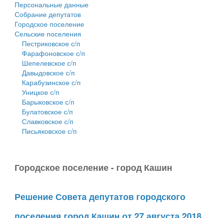
Персональные данные
Собрание депутатов
Городское поселение
Сельские поселения
Пестриковское с/п
Фарафоновское с/п
Шепелевское с/п
Давыдовское с/п
Карабузинское с/п
Уницкое с/п
Барыковское с/п
Булатовское с/п
Славковское с/п
Письяковское с/п
Городское поселение - город Кашин
Решение Совета депутатов городского
поселения город Кашин от 27 августа 2018