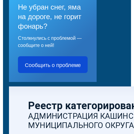
Не убран снег, яма
на дороге, не горит
фонарь?
Столкнулись с проблемой —
сообщите о ней!
Сообщить о проблеме