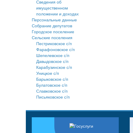
Сведения об
имущественном
положении и доходах
Персональные данные
Собрание депутатов
Городское поселение
Сельские поселения
Пестриковское с/п
Фарафоновское с/п
Шепелевское с/п
Давыдовское с/п
Карабузинское с/п
Уницкое с/п
Барыковское с/п
Булатовское с/п
Славковское с/п
Письяковское с/п