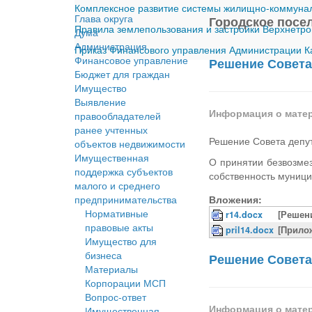
Комплексное развитие системы жилищно-коммуналь
Глава округа
Городское посел
Правила землепользования и застройки Верхнетро
Дума
Администрация
Приказ Финансового управления Администрации Ка
Финансовое управление
Решение Совета 
Бюджет для граждан
Имущество
Выявление
Информация о мате
правообладателей
ранее учтенных
Решение Совета депут
объектов недвижимости
Имущественная
О принятии безвозме
поддержка субъектов
собственность муници
малого и среднего
предпринимательства
Вложения:
Нормативные
r14.docx
[Решени
правовые акты
pril14.docx
[Прилож
Имущество для
бизнеса
Решение Совета 
Материалы
Корпорации МСП
Вопрос-ответ
Информация о мате
Имущественная