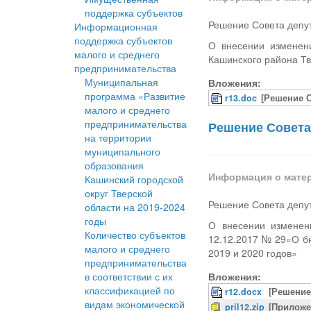
поддержка субъектов
Решение Совета депут
Информационная
поддержка субъектов
О внесении изменен
малого и среднего
Кашинского района Тв
предпринимательства
Муниципальная
Вложения:
программа «Развитие
r13.doc
[Решение С
малого и среднего
предпринимательства
Решение Совета 
на территории
муниципального
образования
Информация о мате
Кашинский городской
округ Тверской
Решение Совета депут
области на 2019-2024
годы
О внесении изменен
Количество субъектов
12.12.2017 № 29«О бю
малого и среднего
2019 и 2020 годов»
предпринимательства
в соответствии с их
Вложения:
классификацией по
r12.docx
[Решение
видам экономической
pril12.zip
[Приложе