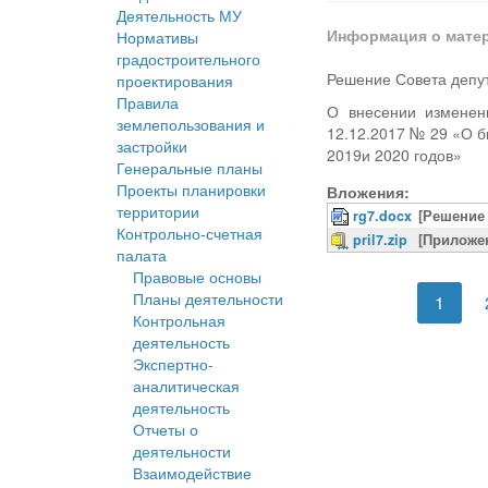
Деятельность МУ
Информация о мате
Нормативы
градостроительного
Решение Совета депут
проектирования
Правила
О внесении изменен
землепользования и
12.12.2017 № 29 «О б
застройки
2019и 2020 годов»
Генеральные планы
Проекты планировки
Вложения:
территории
rg7.docx
[Решение 
Контрольно-счетная
pril7.zip
[Приложен
палата
Правовые основы
Планы деятельности
1
Контрольная
деятельность
Экспертно-
аналитическая
деятельность
Отчеты о
деятельности
Взаимодействие