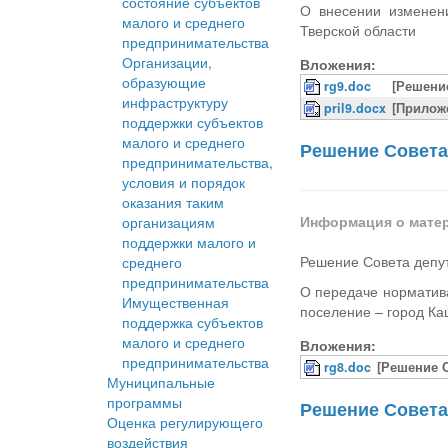
состояние субъектов
О внесении изменен
малого и среднего
Тверской области
предпринимательства
Организации,
Вложения:
образующие
rg9.doc
[Решение
инфраструктуру
pril9.docx
[Прилож
поддержки субъектов
малого и среднего
Решение Совета 
предпринимательства,
условия и порядок
оказания таким
Информация о мате
организациям
поддержки малого и
Решение Совета депут
среднего
предпринимательства
О передаче норматив
Имущественная
поселение – город Ка
поддержка субъектов
малого и среднего
Вложения:
предпринимательства
rg8.doc
[Решение С
Муниципальные
программы
Решение Совета 
Оценка регулирующего
воздействия