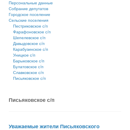
Персональные данные
Собрание депутатов
Городское поселение
Сельские поселения
Пестриковское с/п
Фарафоновское с/п
Шепелевское с/п
Давыдовское с/п
Карабузинское с/п
Уницкое с/п
Барыковское с/п
Булатовское с/п
Славковское с/п
Письяковское с/п
Письяковское с/п
Уважаемые жители Письяковского