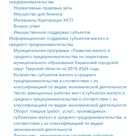
предпринимательства
Нормативные правовые акты
Государственные услуги
Символика
муниципального округа Тверской области
Финансовое управление
Имущество для бизнеса
Материалы Корпорации МСП
Промышленность и АПК
Устав
Администрация Кашинского муниципального округа
Бюджет для граждан
Вопрос-ответ
Имущественная поддержка субъектов
Экономика и бизнес
Гостям округа
Тверской области
Имущество
Информационная поддержка субъектов малого и
среднего предпринимательства
...
Туризм
Управление сельскими территориями
Выявление правообладателей ранее учтенных
Муниципальная программа «Развитие малого и
среднего предпринимательства на территории
Культура
Открытые данные
объектов недвижимости
муниципального образования Кашинский городской
округ Тверской области на 2019-2024 годы
Образование
Работа с обращениями граждан
Имущественная поддержка субъектов малого и
Количество субъектов малого и среднего
предпринимательства в соответствии с их
Здравоохранение
Муниципальный контроль
среднего предпринимательства
классификацией по видам экономической деятельности
Число замещенных рабочих мест в субъектах малого и
Социальная защита
Муниципальные услуги
Информационная поддержка субъектов малого и
среднего предпринимательства в соответствии с их
классификацией по видам экономической деятельности
Фотоальбом
Проекты административных регламентов
среднего предпринимательства
Оборот товаров (работ, услуг), производимых
субъектами малого и среднего предпринимательства, в
Антимонопольный комплаенс
Муниципальные программы
соответствии с их классификацией по видам
экономической деятельности
Противодействие коррупции
Контрольно-счетная палата
Финансово - экономическое состояние субъектов