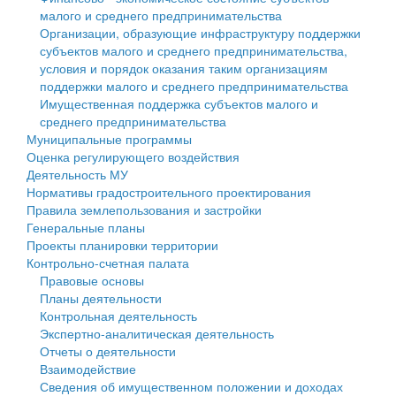
малого и среднего предпринимательства
Персональные данные
Организации, образующие инфраструктуру поддержки
субъектов малого и среднего предпринимательства,
Оценка регулирующего воздействия
условия и порядок оказания таким организациям
поддержки малого и среднего предпринимательства
Деятельность МУ
Имущественная поддержка субъектов малого и
среднего предпринимательства
Нормативы градостроительного проектирования
Муниципальные программы
Оценка регулирующего воздействия
Правила землепользования и застройки
Деятельность МУ
Нормативы градостроительного проектирования
Генеральные планы
Правила землепользования и застройки
Генеральные планы
Проекты планировки территории
Проекты планировки территории
Контрольно-счетная палата
Собрание депутатов
Правовые основы
Планы деятельности
Городское поселение
Контрольная деятельность
Экспертно-аналитическая деятельность
Сельские поселения
Отчеты о деятельности
Взаимодействие
Сведения об имущественном положении и доходах