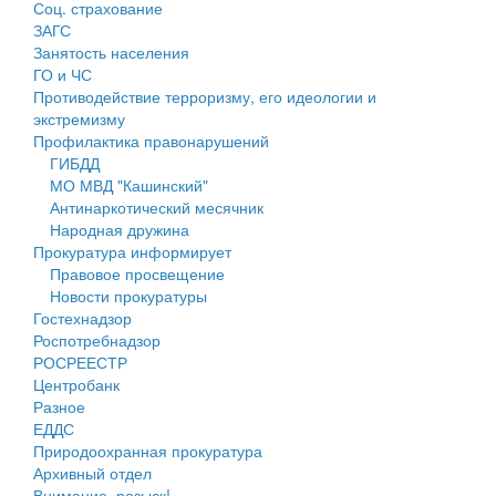
Соц. страхование
Персональные данные
ЗАГС
Занятость населения
Оценка регулирующего воздействия
ГО и ЧС
Противодействие терроризму, его идеологии и
Деятельность МУ
экстремизму
Профилактика правонарушений
Нормативы градостроительного проектирования
ГИБДД
МО МВД "Кашинский"
Правила землепользования и застройки
Антинаркотический месячник
Народная дружина
Генеральные планы
Прокуратура информирует
Правовое просвещение
Проекты планировки территории
Новости прокуратуры
Гостехнадзор
Собрание депутатов
Роспотребнадзор
РОСРЕЕСТР
Городское поселение
Центробанк
Разное
Сельские поселения
ЕДДС
Природоохранная прокуратура
Архивный отдел
Внимание, розыск!