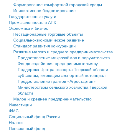
Формирование комфортной городской среды
Государственные услуги
Символика
муниципального округа Тверской области
Финансовое управление
Инициативное бюджетирование
Государственные услуги
Промышленность и АПК
Устав
Администрация Кашинского муниципального округа
Бюджет для граждан
Промышленность и АПК
Экономика и бизнес
Экономика и бизнес
Гостям округа
Тверской области
Имущество
Нестационарные торговые объекты
Социально-экономическое развитие
...
Туризм
Управление сельскими территориями
Выявление правообладателей ранее учтенных
Стандарт развития конкуренции
Развитие малого и среднего предпринимательства
Культура
Открытые данные
объектов недвижимости
Предоставление микрозаймов и поручительств
Фонда содействия предпринимательству
Образование
Работа с обращениями граждан
Имущественная поддержка субъектов малого и
Поддержка Центра экспорта Тверской области
субъектам, имеющим экспортный потенциал
Здравоохранение
Муниципальный контроль
среднего предпринимательства
Предоставление грантов «Агростартап»
Министерством сельского хозяйства Тверской
Социальная защита
Муниципальные услуги
Информационная поддержка субъектов малого и
области
Малое и среднее предпринимательство
Фотоальбом
Проекты административных регламентов
среднего предпринимательства
Инвестиции
ФМС
Антимонопольный комплаенс
Муниципальные программы
Социальный фонд России
Налоги
Противодействие коррупции
Контрольно-счетная палата
Пенсионный фонд