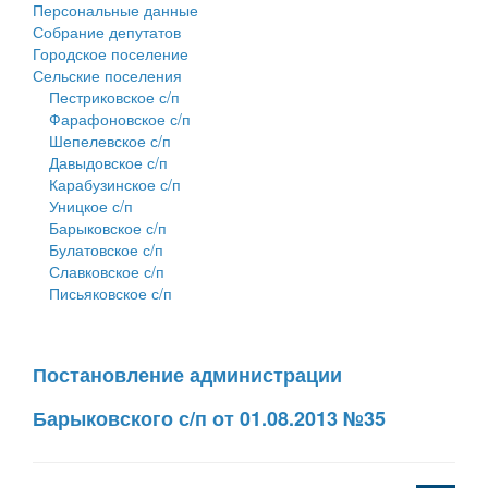
Персональные данные
Собрание депутатов
Городское поселение
Сельские поселения
Пестриковское с/п
Фарафоновское с/п
Шепелевское с/п
Давыдовское с/п
Карабузинское с/п
Уницкое с/п
Барыковское с/п
Булатовское с/п
Славковское с/п
Письяковское с/п
Постановление администрации
Барыковского с/п от 01.08.2013 №35