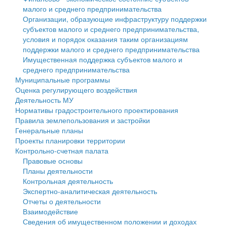
малого и среднего предпринимательства
Персональные данные
Организации, образующие инфраструктуру поддержки
субъектов малого и среднего предпринимательства,
Оценка регулирующего воздействия
условия и порядок оказания таким организациям
поддержки малого и среднего предпринимательства
Деятельность МУ
Имущественная поддержка субъектов малого и
среднего предпринимательства
Нормативы градостроительного проектирования
Муниципальные программы
Оценка регулирующего воздействия
Правила землепользования и застройки
Деятельность МУ
Нормативы градостроительного проектирования
Генеральные планы
Правила землепользования и застройки
Генеральные планы
Проекты планировки территории
Проекты планировки территории
Контрольно-счетная палата
Собрание депутатов
Правовые основы
Планы деятельности
Городское поселение
Контрольная деятельность
Экспертно-аналитическая деятельность
Сельские поселения
Отчеты о деятельности
Взаимодействие
Сведения об имущественном положении и доходах