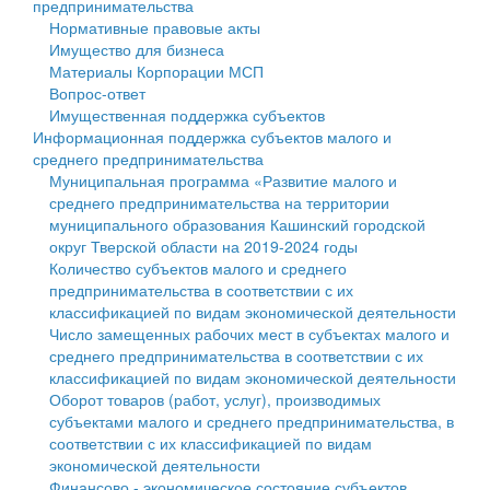
предпринимательства
Нормативные правовые акты
Государственные услуги
Символика
муниципального округа Тверской области
Финансовое управление
Имущество для бизнеса
Материалы Корпорации МСП
Промышленность и АПК
Устав
Администрация Кашинского муниципального округа
Бюджет для граждан
Вопрос-ответ
Имущественная поддержка субъектов
Экономика и бизнес
Гостям округа
Тверской области
Имущество
Информационная поддержка субъектов малого и
среднего предпринимательства
...
Туризм
Управление сельскими территориями
Выявление правообладателей ранее учтенных
Муниципальная программа «Развитие малого и
среднего предпринимательства на территории
Культура
Открытые данные
объектов недвижимости
муниципального образования Кашинский городской
округ Тверской области на 2019-2024 годы
Образование
Работа с обращениями граждан
Имущественная поддержка субъектов малого и
Количество субъектов малого и среднего
предпринимательства в соответствии с их
Здравоохранение
Муниципальный контроль
среднего предпринимательства
классификацией по видам экономической деятельности
Число замещенных рабочих мест в субъектах малого и
Социальная защита
Муниципальные услуги
Информационная поддержка субъектов малого и
среднего предпринимательства в соответствии с их
классификацией по видам экономической деятельности
Фотоальбом
Проекты административных регламентов
среднего предпринимательства
Оборот товаров (работ, услуг), производимых
субъектами малого и среднего предпринимательства, в
Антимонопольный комплаенс
Муниципальные программы
соответствии с их классификацией по видам
экономической деятельности
Противодействие коррупции
Контрольно-счетная палата
Финансово - экономическое состояние субъектов