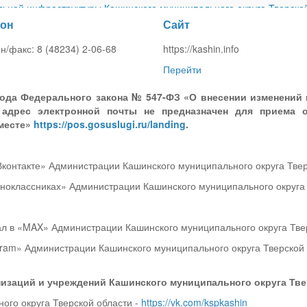
ной инфраструктуры Кашинского муниципального округа Тверской
он
Сайт
ицкого сельского поселения Кашинского района (с изменениями)
-
шинского муниципального округа Тверской области от 26.06.2026
/факс: 8 (48234) 2-06-68
https://kashin.info
Перейти
5 года Федерального закона № 547-ФЗ «О внесении изменений
 адрес электронной
почты не предназначен для приема 
вместе»
https://pos.gosuslugi.ru/landing
.
контакте» Администрации Кашинского муниципального округа Твер
оклассниках» Администрации Кашинского муниципального округа 
л в «MAX» Администрации Кашинского муниципального округа Тве
ram» Администрации Кашинского муниципального округа Тверской
изаций и учреждений Кашинского муниципального округа Тве
ого округа Тверской области -
https://vk.com/kspkashin