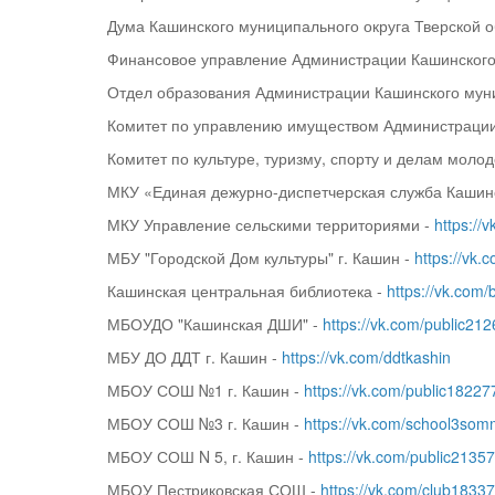
Дума Кашинского муниципального округа Тверской о
Финансовое управление Администрации Кашинского 
Отдел образования Администрации Кашинского муни
Комитет по управлению имуществом Администрации 
Комитет по культуре, туризму, спорту и делам мол
МКУ «Единая дежурно-диспетчерская служба Кашинс
МКУ Управление сельскими территориями -
https://
МБУ "Городской Дом культуры" г. Кашин -
https://vk
Кашинская центральная библиотека -
https://vk.com/
МБОУДО "Кашинская ДШИ" -
https://vk.com/public21
МБУ ДО ДДТ г. Кашин -
https://vk.com/ddtkashin
МБОУ СОШ №1 г. Кашин -
https://vk.com/public1822
МБОУ СОШ №3 г. Кашин -
https://vk.com/school3som
МБОУ СОШ N 5, г. Кашин -
https://vk.com/public2135
МБОУ Пестриковская СОШ -
https://vk.com/club1833