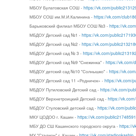
МБОУ Булатовская СОШ -
https://vk.com/public2131
МБОУ СОШ им.М.И.Калинина -
https://vk.com/club1
Барыковский филиал МБОУ СОШ №3 -
https://vk.co
МБДОУ Детский сад №1 -
https://vk.com/public21719
МБДОУ Детский сад №2 -
https://vk.com/public21321
МБДОУ Детский сад № 3 -
https://vk.com/public21319
МБДОУ Детский сад №9 "Снежинка" -
https://vk.com/
МБДОУ детский сад №10 "Солнышко" -
https://vk.co
МБДОУ Детский сад 11 «Родничок» -
https://vk.com/
МБДОУ Путиловский Детский сад -
https://vk.com/pu
МБДОУ Верхнетроицкий Детский сад -
https://vk.co
МБДОУ Стуловский детский сад -
https://vk.com/pub
МКУ ЦОДОО г. Кашин -
https://vk.com/public2174859
МБУ ДО СШ Кашинского городского округа -
https://
МУ "Стадион" г. Кашин -
https://vk.com/stadionkashin