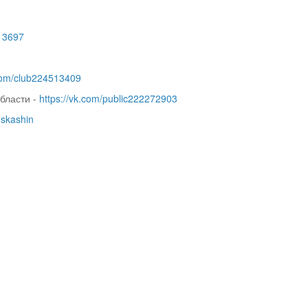
513697
.com/club224513409
бласти -
https://vk.com/public222272903
dskashin