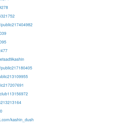
29278
86321752
m/public217404982
3039
8095
2477
detsad9kashin
m/public217180405
public213109955
blic217207691
m/club113156972
lic213213164
10
vk.com/kashin_dush