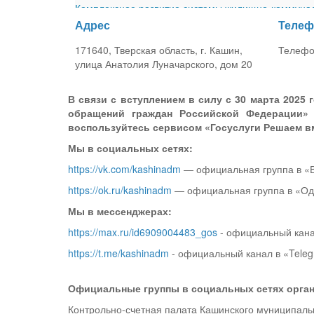
Комплексное развитие системы жилищно-коммуналь
Адрес
Телеф
Правила землепользования и застройки Верхнетро
Приказ Финансового управления Администрации Ка
171640, Тверская область, г. Кашин,
Телефон
улица Анатолия Луначарского, дом 20
В связи с вступлением в силу с 30 марта 202
обращений граждан Российской Федерации»
воспользуйтесь сервисом «Госуслуги Решаем 
Мы в социальных сетях:
https://vk.com/kashinadm
— официальная группа в «В
https://ok.ru/kashinadm
— официальная группа в «Одн
Мы в мессенджерах:
https://max.ru/id6909004483_gos
- официальный кана
https://t.me/kashinadm
- официальный канал в «Teleg
Официальные группы в социальных сетях орган
Контрольно-счетная палата Кашинского муниципальн