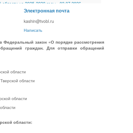
 области на 2025-2030 годы
-
02.07.2026
Электронная почта
30.11.2020
 №27
-
30.06.2026
kashin@tvobl.ru
Написать
 в Федеральный закон «О порядке рассмотрения
обращений граждан. Для отправки обращений
ской области
Тверской области
рской области
 области
рской области: