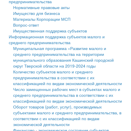
предпринимательства
Нормативные правовые акты
Государственные услуги
Символика
муниципального округа Тверской области
Финансовое управление
Имущество для бизнеса
Материалы Корпорации МСП
Промышленность и АПК
Устав
Администрация Кашинского муниципального округа
Бюджет для граждан
Вопрос-ответ
Имущественная поддержка субъектов
Экономика и бизнес
Гостям округа
Тверской области
Имущество
Информационная поддержка субъектов малого и
среднего предпринимательства
...
Туризм
Управление сельскими территориями
Выявление правообладателей ранее учтенных
Муниципальная программа «Развитие малого и
среднего предпринимательства на территории
Культура
Открытые данные
объектов недвижимости
муниципального образования Кашинский городской
округ Тверской области на 2019-2024 годы
Образование
Работа с обращениями граждан
Имущественная поддержка субъектов малого и
Количество субъектов малого и среднего
предпринимательства в соответствии с их
Здравоохранение
Муниципальный контроль
среднего предпринимательства
классификацией по видам экономической деятельности
Число замещенных рабочих мест в субъектах малого и
Социальная защита
Муниципальные услуги
Информационная поддержка субъектов малого и
среднего предпринимательства в соответствии с их
классификацией по видам экономической деятельности
Фотоальбом
Проекты административных регламентов
среднего предпринимательства
Оборот товаров (работ, услуг), производимых
субъектами малого и среднего предпринимательства, в
Антимонопольный комплаенс
Муниципальные программы
соответствии с их классификацией по видам
экономической деятельности
Противодействие коррупции
Контрольно-счетная палата
Финансово - экономическое состояние субъектов