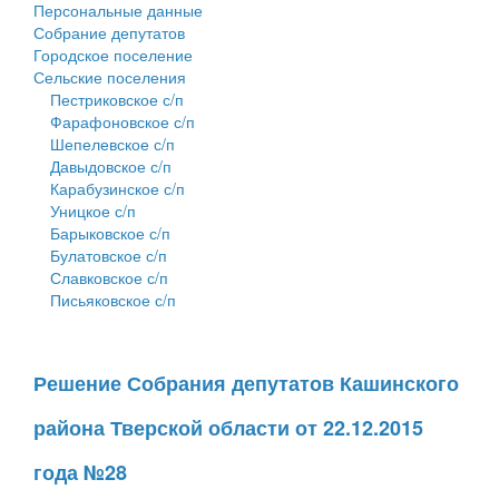
Персональные данные
Собрание депутатов
Городское поселение
Сельские поселения
Пестриковское с/п
Фарафоновское с/п
Шепелевское с/п
Давыдовское с/п
Карабузинское с/п
Уницкое с/п
Барыковское с/п
Булатовское с/п
Славковское с/п
Письяковское с/п
Решение Собрания депутатов Кашинского
района Тверской области от 22.12.2015
года №28