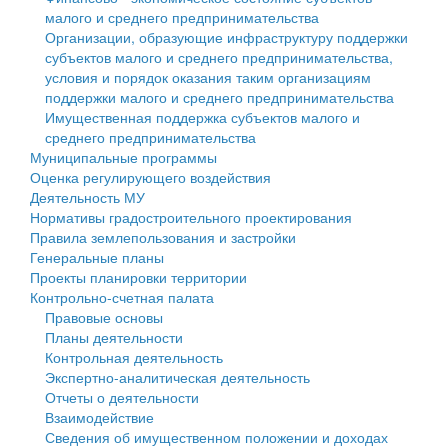
малого и среднего предпринимательства
Персональные данные
Организации, образующие инфраструктуру поддержки
субъектов малого и среднего предпринимательства,
Оценка регулирующего воздействия
условия и порядок оказания таким организациям
поддержки малого и среднего предпринимательства
Деятельность МУ
Имущественная поддержка субъектов малого и
среднего предпринимательства
Нормативы градостроительного проектирования
Муниципальные программы
Оценка регулирующего воздействия
Правила землепользования и застройки
Деятельность МУ
Нормативы градостроительного проектирования
Генеральные планы
Правила землепользования и застройки
Генеральные планы
Проекты планировки территории
Проекты планировки территории
Контрольно-счетная палата
Собрание депутатов
Правовые основы
Планы деятельности
Городское поселение
Контрольная деятельность
Экспертно-аналитическая деятельность
Сельские поселения
Отчеты о деятельности
Взаимодействие
Сведения об имущественном положении и доходах