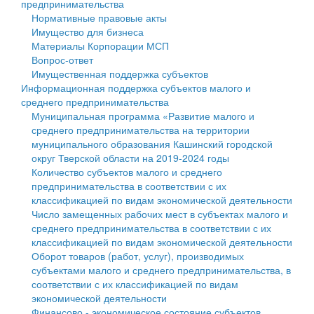
предпринимательства
Нормативные правовые акты
Государственные услуги
Символика
муниципального округа Тверской области
Финансовое управление
Имущество для бизнеса
Материалы Корпорации МСП
Промышленность и АПК
Устав
Администрация Кашинского муниципального округа
Бюджет для граждан
Вопрос-ответ
Имущественная поддержка субъектов
Экономика и бизнес
Гостям округа
Тверской области
Имущество
Информационная поддержка субъектов малого и
среднего предпринимательства
...
Туризм
Управление сельскими территориями
Выявление правообладателей ранее учтенных
Муниципальная программа «Развитие малого и
среднего предпринимательства на территории
Культура
Открытые данные
объектов недвижимости
муниципального образования Кашинский городской
округ Тверской области на 2019-2024 годы
Образование
Работа с обращениями граждан
Имущественная поддержка субъектов малого и
Количество субъектов малого и среднего
предпринимательства в соответствии с их
Здравоохранение
Муниципальный контроль
среднего предпринимательства
классификацией по видам экономической деятельности
Число замещенных рабочих мест в субъектах малого и
Социальная защита
Муниципальные услуги
Информационная поддержка субъектов малого и
среднего предпринимательства в соответствии с их
классификацией по видам экономической деятельности
Фотоальбом
Проекты административных регламентов
среднего предпринимательства
Оборот товаров (работ, услуг), производимых
субъектами малого и среднего предпринимательства, в
Антимонопольный комплаенс
Муниципальные программы
соответствии с их классификацией по видам
экономической деятельности
Противодействие коррупции
Контрольно-счетная палата
Финансово - экономическое состояние субъектов