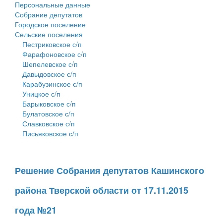
Персональные данные
Собрание депутатов
Городское поселение
Сельские поселения
Пестриковское с/п
Фарафоновское с/п
Шепелевское с/п
Давыдовское с/п
Карабузинское с/п
Уницкое с/п
Барыковское с/п
Булатовское с/п
Славковское с/п
Письяковское с/п
Решение Собрания депутатов Кашинского
района Тверской области от 17.11.2015
года №21