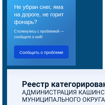
Не убран снег, яма
на дороге, не горит
фонарь?
Столкнулись с проблемой —
сообщите о ней!
Сообщить о проблеме