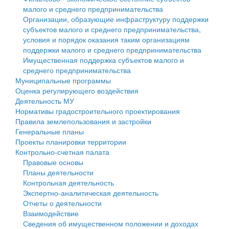
малого и среднего предпринимательства
Персональные данные
Организации, образующие инфраструктуру поддержки
субъектов малого и среднего предпринимательства,
Оценка регулирующего воздействия
условия и порядок оказания таким организациям
поддержки малого и среднего предпринимательства
Деятельность МУ
Имущественная поддержка субъектов малого и
среднего предпринимательства
Нормативы градостроительного проектирования
Муниципальные программы
Оценка регулирующего воздействия
Правила землепользования и застройки
Деятельность МУ
Нормативы градостроительного проектирования
Генеральные планы
Правила землепользования и застройки
Генеральные планы
Проекты планировки территории
Проекты планировки территории
Контрольно-счетная палата
Собрание депутатов
Правовые основы
Планы деятельности
Городское поселение
Контрольная деятельность
Экспертно-аналитическая деятельность
Сельские поселения
Отчеты о деятельности
Взаимодействие
Сведения об имущественном положении и доходах