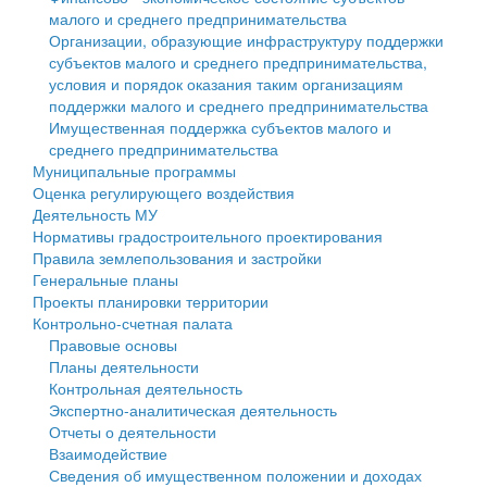
малого и среднего предпринимательства
Персональные данные
Организации, образующие инфраструктуру поддержки
субъектов малого и среднего предпринимательства,
Оценка регулирующего воздействия
условия и порядок оказания таким организациям
поддержки малого и среднего предпринимательства
Деятельность МУ
Имущественная поддержка субъектов малого и
среднего предпринимательства
Нормативы градостроительного проектирования
Муниципальные программы
Оценка регулирующего воздействия
Правила землепользования и застройки
Деятельность МУ
Нормативы градостроительного проектирования
Генеральные планы
Правила землепользования и застройки
Генеральные планы
Проекты планировки территории
Проекты планировки территории
Контрольно-счетная палата
Собрание депутатов
Правовые основы
Планы деятельности
Городское поселение
Контрольная деятельность
Экспертно-аналитическая деятельность
Сельские поселения
Отчеты о деятельности
Взаимодействие
Сведения об имущественном положении и доходах