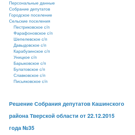
Персональные данные
Собрание депутатов
Городское поселение
Сельские поселения
Пестриковское с/п
Фарафоновское с/п
Шепелевское с/п
Давыдовское с/п
Карабузинское с/п
Уницкое с/п
Барыковское с/п
Булатовское с/п
Славковское с/п
Письяковское с/п
Решение Собрания депутатов Кашинского
района Тверской области от 22.12.2015
года №35