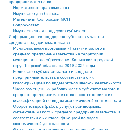
предпринимательства
Нормативные правовые акты
Государственные услуги
Символика
муниципального округа Тверской области
Финансовое управление
Имущество для бизнеса
Материалы Корпорации МСП
Промышленность и АПК
Устав
Администрация Кашинского муниципального округа
Бюджет для граждан
Вопрос-ответ
Имущественная поддержка субъектов
Экономика и бизнес
Гостям округа
Тверской области
Имущество
Информационная поддержка субъектов малого и
среднего предпринимательства
...
Туризм
Управление сельскими территориями
Выявление правообладателей ранее учтенных
Муниципальная программа «Развитие малого и
среднего предпринимательства на территории
Культура
Открытые данные
объектов недвижимости
муниципального образования Кашинский городской
округ Тверской области на 2019-2024 годы
Образование
Работа с обращениями граждан
Имущественная поддержка субъектов малого и
Количество субъектов малого и среднего
предпринимательства в соответствии с их
Здравоохранение
Муниципальный контроль
среднего предпринимательства
классификацией по видам экономической деятельности
Число замещенных рабочих мест в субъектах малого и
Социальная защита
Муниципальные услуги
Информационная поддержка субъектов малого и
среднего предпринимательства в соответствии с их
классификацией по видам экономической деятельности
Фотоальбом
Проекты административных регламентов
среднего предпринимательства
Оборот товаров (работ, услуг), производимых
субъектами малого и среднего предпринимательства, в
Антимонопольный комплаенс
Муниципальные программы
соответствии с их классификацией по видам
экономической деятельности
Противодействие коррупции
Контрольно-счетная палата
Финансово - экономическое состояние субъектов