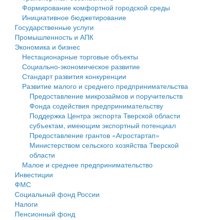
Формирование комфортной городской среды
Государственные услуги
Символика
муниципального округа Тверской области
Финансовое управление
Инициативное бюджетирование
Государственные услуги
Промышленность и АПК
Устав
Администрация Кашинского муниципального округа
Бюджет для граждан
Промышленность и АПК
Экономика и бизнес
Экономика и бизнес
Гостям округа
Тверской области
Имущество
Нестационарные торговые объекты
Социально-экономическое развитие
...
Туризм
Управление сельскими территориями
Выявление правообладателей ранее учтенных
Стандарт развития конкуренции
Развитие малого и среднего предпринимательства
Культура
Открытые данные
объектов недвижимости
Предоставление микрозаймов и поручительств
Фонда содействия предпринимательству
Образование
Работа с обращениями граждан
Имущественная поддержка субъектов малого и
Поддержка Центра экспорта Тверской области
субъектам, имеющим экспортный потенциал
Здравоохранение
Муниципальный контроль
среднего предпринимательства
Предоставление грантов «Агростартап»
Министерством сельского хозяйства Тверской
Социальная защита
Муниципальные услуги
Информационная поддержка субъектов малого и
области
Малое и среднее предпринимательство
Фотоальбом
Проекты административных регламентов
среднего предпринимательства
Инвестиции
ФМС
Антимонопольный комплаенс
Муниципальные программы
Социальный фонд России
Налоги
Противодействие коррупции
Контрольно-счетная палата
Пенсионный фонд