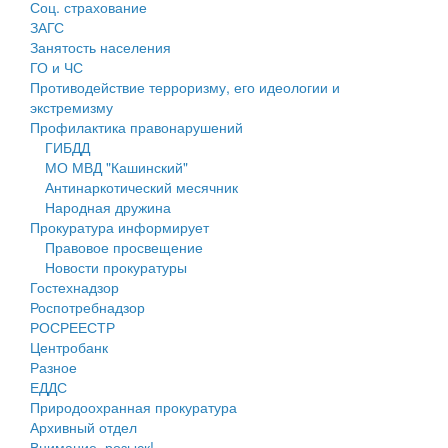
Соц. страхование
Персональные данные
ЗАГС
Занятость населения
Оценка регулирующего воздействия
ГО и ЧС
Противодействие терроризму, его идеологии и
Деятельность МУ
экстремизму
Профилактика правонарушений
Нормативы градостроительного проектирования
ГИБДД
МО МВД "Кашинский"
Правила землепользования и застройки
Антинаркотический месячник
Народная дружина
Генеральные планы
Прокуратура информирует
Правовое просвещение
Проекты планировки территории
Новости прокуратуры
Гостехнадзор
Собрание депутатов
Роспотребнадзор
РОСРЕЕСТР
Городское поселение
Центробанк
Разное
Сельские поселения
ЕДДС
Природоохранная прокуратура
Архивный отдел
Внимание, розыск!