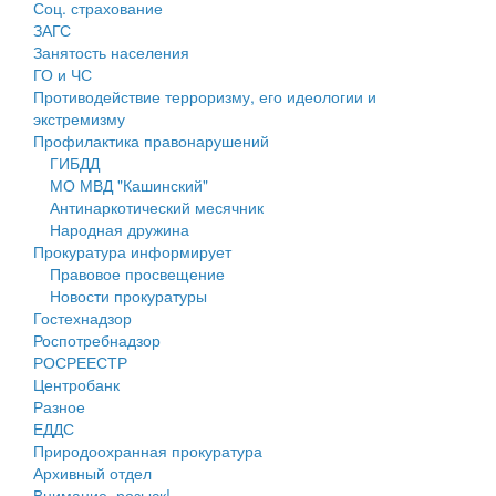
Соц. страхование
Персональные данные
ЗАГС
Занятость населения
Оценка регулирующего воздействия
ГО и ЧС
Противодействие терроризму, его идеологии и
Деятельность МУ
экстремизму
Профилактика правонарушений
Нормативы градостроительного проектирования
ГИБДД
МО МВД "Кашинский"
Правила землепользования и застройки
Антинаркотический месячник
Народная дружина
Генеральные планы
Прокуратура информирует
Правовое просвещение
Проекты планировки территории
Новости прокуратуры
Гостехнадзор
Собрание депутатов
Роспотребнадзор
РОСРЕЕСТР
Городское поселение
Центробанк
Разное
Сельские поселения
ЕДДС
Природоохранная прокуратура
Архивный отдел
Внимание, розыск!