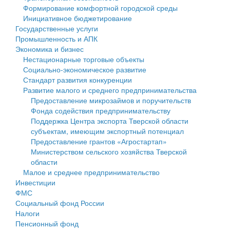
Формирование комфортной городской среды
Государственные услуги
Символика
муниципального округа Тверской области
Финансовое управление
Инициативное бюджетирование
Государственные услуги
Промышленность и АПК
Устав
Администрация Кашинского муниципального округа
Бюджет для граждан
Промышленность и АПК
Экономика и бизнес
Экономика и бизнес
Гостям округа
Тверской области
Имущество
Нестационарные торговые объекты
Социально-экономическое развитие
...
Туризм
Управление сельскими территориями
Выявление правообладателей ранее учтенных
Стандарт развития конкуренции
Развитие малого и среднего предпринимательства
Культура
Открытые данные
объектов недвижимости
Предоставление микрозаймов и поручительств
Фонда содействия предпринимательству
Образование
Работа с обращениями граждан
Имущественная поддержка субъектов малого и
Поддержка Центра экспорта Тверской области
субъектам, имеющим экспортный потенциал
Здравоохранение
Муниципальный контроль
среднего предпринимательства
Предоставление грантов «Агростартап»
Министерством сельского хозяйства Тверской
Социальная защита
Муниципальные услуги
Информационная поддержка субъектов малого и
области
Малое и среднее предпринимательство
Фотоальбом
Проекты административных регламентов
среднего предпринимательства
Инвестиции
ФМС
Антимонопольный комплаенс
Муниципальные программы
Социальный фонд России
Налоги
Противодействие коррупции
Контрольно-счетная палата
Пенсионный фонд