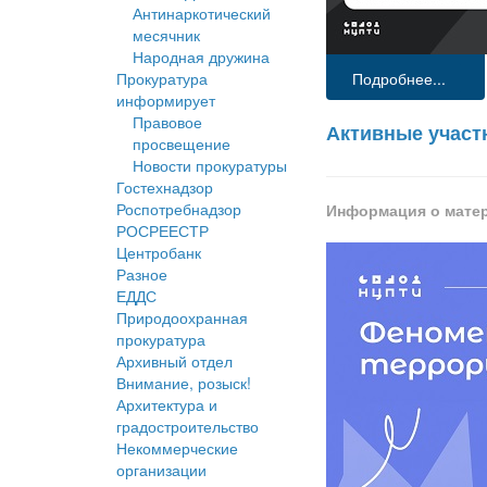
Антинаркотический
месячник
Народная дружина
Подробнее...
Прокуратура
информирует
Правовое
Активные участ
просвещение
Новости прокуратуры
Гостехнадзор
Роспотребнадзор
Информация о мате
РОСРЕЕСТР
Центробанк
Разное
ЕДДС
Природоохранная
прокуратура
Архивный отдел
Внимание, розыск!
Архитектура и
градостроительство
Некоммерческие
организации