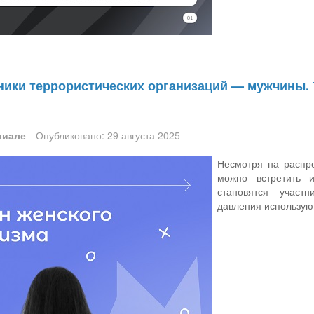
ники террористических организаций — мужчины. 
риале
Опубликовано: 29 августа 2025
Несмотря на распро
можно встретить
становятся участ
давления использую