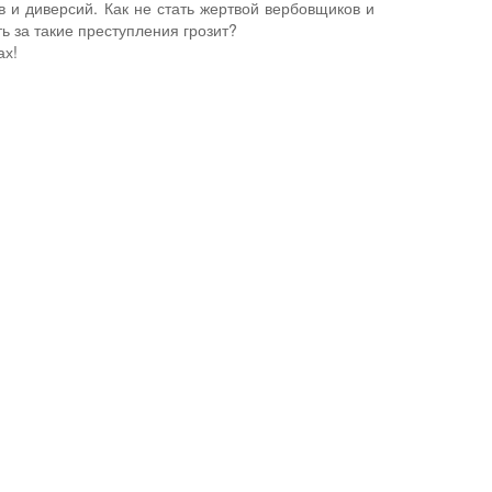
в и диверсий. Как не стать жертвой вербовщиков и
ть за такие преступления грозит?
ах!