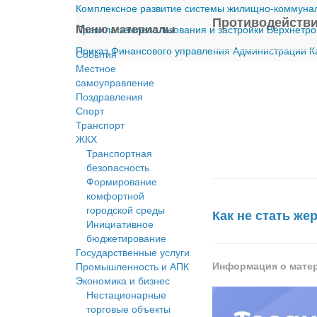
Комплексное развитие системы жилищно-коммуналь
Противодействи
Меню материалы
Правила землепользования и застройки Верхнетро
Приказ Финансового управления Администрации Ка
События
Местное
cамоуправление
Поздравления
Спорт
Транспорт
ЖКХ
Транспортная
безопасность
Формирование
комфортной
городской среды
Как не стать ж
Инициативное
бюджетирование
Государственные услуги
Информация о мате
Промышленность и АПК
Экономика и бизнес
Нестационарные
торговые объекты