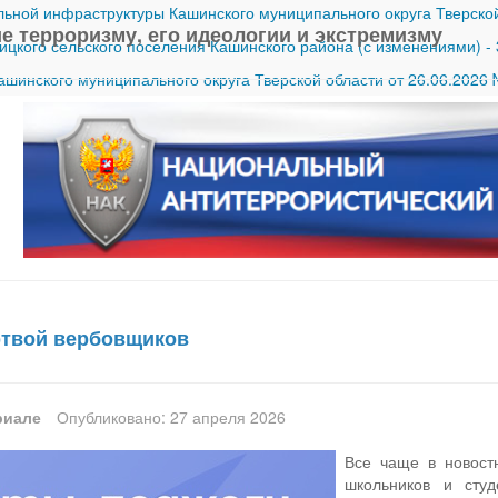
ной инфраструктуры Кашинского муниципального округа Тверской
е терроризму, его идеологии и экстремизму
ицкого сельского поселения Кашинского района (с изменениями)
-
шинского муниципального округа Тверской области от 26.06.2026
ертвой вербовщиков
риале
Опубликовано: 27 апреля 2026
Все чаще в новост
школьников и студ