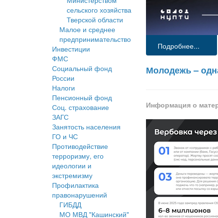
Министерством
сельского хозяйства
Тверской области
Малое и среднее
предпринимательство
Подробнее...
Инвестиции
ФМС
Социальный фонд
Молодежь – одн
России
Налоги
Пенсионный фонд
Информация о мате
Соц. страхование
ЗАГС
Занятость населения
ГО и ЧС
Противодействие
терроризму, его
идеологии и
экстремизму
Профилактика
правонарушений
ГИБДД
МО МВД "Кашинский"