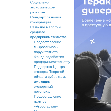
Социально-
экономическое
развитие
Стандарт развития
конкуренции
Развитие малого и
среднего
предпринимательства
Предоставление
микрозаймов и
поручительств
Фонда содействия
предпринимательству
Поддержка Центра
экспорта Тверской
области субъектам,
имеющим
экспортный
потенциал
Предоставление
грантов
«Агростартап»