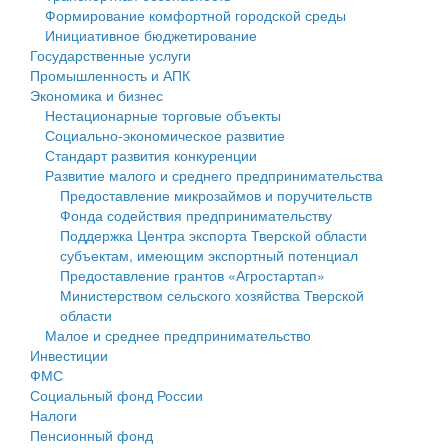
Формирование комфортной городской среды
Государственные услуги
Символика
муниципального округа Тверской области
Финансовое управление
Инициативное бюджетирование
Государственные услуги
Промышленность и АПК
Устав
Администрация Кашинского муниципального округа
Бюджет для граждан
Промышленность и АПК
Экономика и бизнес
Экономика и бизнес
Гостям округа
Тверской области
Имущество
Нестационарные торговые объекты
Социально-экономическое развитие
...
Туризм
Управление сельскими территориями
Выявление правообладателей ранее учтенных
Стандарт развития конкуренции
Развитие малого и среднего предпринимательства
Культура
Открытые данные
объектов недвижимости
Предоставление микрозаймов и поручительств
Фонда содействия предпринимательству
Образование
Работа с обращениями граждан
Имущественная поддержка субъектов малого и
Поддержка Центра экспорта Тверской области
субъектам, имеющим экспортный потенциал
Здравоохранение
Муниципальный контроль
среднего предпринимательства
Предоставление грантов «Агростартап»
Министерством сельского хозяйства Тверской
Социальная защита
Муниципальные услуги
Информационная поддержка субъектов малого и
области
Малое и среднее предпринимательство
Фотоальбом
Проекты административных регламентов
среднего предпринимательства
Инвестиции
ФМС
Антимонопольный комплаенс
Муниципальные программы
Социальный фонд России
Налоги
Противодействие коррупции
Контрольно-счетная палата
Пенсионный фонд