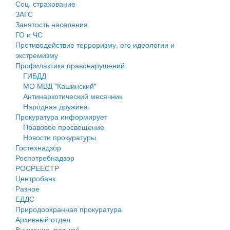
Соц. страхование
Персональные данные
ЗАГС
Занятость населения
Оценка регулирующего воздействия
ГО и ЧС
Противодействие терроризму, его идеологии и
Деятельность МУ
экстремизму
Профилактика правонарушений
Нормативы градостроительного проектирования
ГИБДД
МО МВД "Кашинский"
Правила землепользования и застройки
Антинаркотический месячник
Народная дружина
Генеральные планы
Прокуратура информирует
Правовое просвещение
Проекты планировки территории
Новости прокуратуры
Гостехнадзор
Собрание депутатов
Роспотребнадзор
РОСРЕЕСТР
Городское поселение
Центробанк
Разное
Сельские поселения
ЕДДС
Природоохранная прокуратура
Архивный отдел
Внимание, розыск!