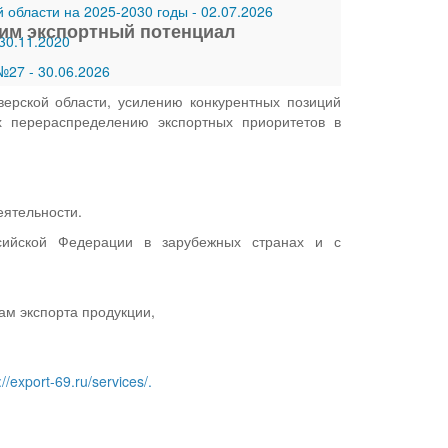
 области на 2025-2030 годы
-
02.07.2026
щим экспортный потенциал
30.11.2020
 №27
-
30.06.2026
верской области, усилению конкурентных позиций
х перераспределению экспортных приоритетов в
еятельности.
ссийской Федерации в зарубежных странах и с
ам экспорта продукции,
://export-69.ru/services/.