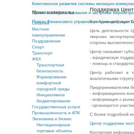
Комплексное развитие системы жилищно-коммуналь
Поддержка Цент
Меню материалы
Правила землепользования и застройки Верхнетро
Приказ Финансового управления Администрации Ка
В регионе действует 
События
Местное
Цель деятельности Ц
cамоуправление
тверских экспортер
Поздравления
стороны высокотехнол
Спорт
Центр оказывает субъ
Транспорт
- юридическую поддер
ЖКХ
- помощь в стандарти
Транспортная
безопасность
Центр работает в т
Формирование
аналогичными структу
комфортной
Предпринимателям бе
городской среды
- информационно-конс
Инициативное
- информация о рынка
бюджетирование
- организуется участи
Государственные услуги
Промышленность и АПК
С более подробной и
Экономика и бизнес
Центр поддержки эксп
Нестационарные
торговые объекты
Контактная информац