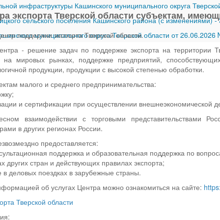
ной инфраструктуры Кашинского муниципального округа Тверской
ра экспорта Тверской области субъектам, имею
ицкого сельского поселения Кашинского района (с изменениями)
-
шинского муниципального округа Тверской области от 26.06.2026
Центр поддержки экспорта Тверской области.
ентра - решение задач по поддержке экспорта на территории Т
ов на мировых рынках, поддержке предприятий, способствующи
огичной продукции, продукции с высокой степенью обработки.
ектам малого и среднего предпринимательства:
жку;
зации и сертификации при осуществлении внешнеэкономической д
есном взаимодействии с торговыми представительствами Ро
рами в других регионах России.
звозмездно предоставляется:
ультационная поддержка и образовательная поддержка по вопрос
х других стран и действующих правилах экспорта;
е в деловых поездках в зарубежные страны.
нформацией об услугах Центра можно ознакомиться на сайте:
https
орта Тверской области
ия: