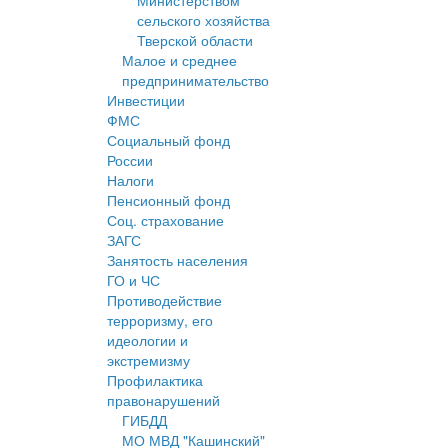
Министерством
сельского хозяйства
Тверской области
Малое и среднее
предпринимательство
Инвестиции
ФМС
Социальный фонд
России
Налоги
Пенсионный фонд
Соц. страхование
ЗАГС
Занятость населения
ГО и ЧС
Противодействие
терроризму, его
идеологии и
экстремизму
Профилактика
правонарушений
ГИБДД
МО МВД "Кашинский"