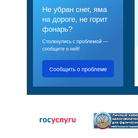
Не убран снег, яма
на дороге, не горит
фонарь?
Столкнулись с проблемой —
сообщите о ней!
Сообщить о проблеме