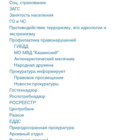
Соц. страхование
Персональные данные
ЗАГС
Занятость населения
Оценка регулирующего воздействия
ГО и ЧС
Противодействие терроризму, его идеологии и
Деятельность МУ
экстремизму
Профилактика правонарушений
Нормативы градостроительного проектирования
ГИБДД
МО МВД "Кашинский"
Правила землепользования и застройки
Антинаркотический месячник
Народная дружина
Генеральные планы
Прокуратура информирует
Правовое просвещение
Проекты планировки территории
Новости прокуратуры
Гостехнадзор
Собрание депутатов
Роспотребнадзор
РОСРЕЕСТР
Городское поселение
Центробанк
Разное
Сельские поселения
ЕДДС
Природоохранная прокуратура
Архивный отдел
Внимание, розыск!