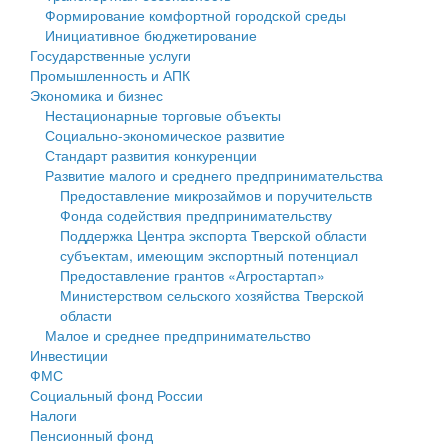
Формирование комфортной городской среды
Государственные услуги
Символика
муниципального округа Тверской области
Финансовое управление
Инициативное бюджетирование
Государственные услуги
Промышленность и АПК
Устав
Администрация Кашинского муниципального округа
Бюджет для граждан
Промышленность и АПК
Экономика и бизнес
Экономика и бизнес
Гостям округа
Тверской области
Имущество
Нестационарные торговые объекты
Социально-экономическое развитие
...
Туризм
Управление сельскими территориями
Выявление правообладателей ранее учтенных
Стандарт развития конкуренции
Развитие малого и среднего предпринимательства
Культура
Открытые данные
объектов недвижимости
Предоставление микрозаймов и поручительств
Фонда содействия предпринимательству
Образование
Работа с обращениями граждан
Имущественная поддержка субъектов малого и
Поддержка Центра экспорта Тверской области
субъектам, имеющим экспортный потенциал
Здравоохранение
Муниципальный контроль
среднего предпринимательства
Предоставление грантов «Агростартап»
Министерством сельского хозяйства Тверской
Социальная защита
Муниципальные услуги
Информационная поддержка субъектов малого и
области
Малое и среднее предпринимательство
Фотоальбом
Проекты административных регламентов
среднего предпринимательства
Инвестиции
ФМС
Антимонопольный комплаенс
Муниципальные программы
Социальный фонд России
Налоги
Противодействие коррупции
Контрольно-счетная палата
Пенсионный фонд