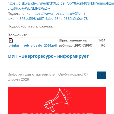
https://disk.yandex.ru/edit/d/XEgIdejP5pY8aonf483NdiPegnqahz
cKg6RXRyWENMN2VpZw
Подключение:
https://ivavks.rosatom.ru/v2/join?
token=t693bd598-c6f7-4abc-964c-0662a2a0c478
Подробности во вложении.
Вложения:
[Приглашение на
1434
priglash_veb_cfosvfo_2026.pdf
вебинар ЦФО СВФО]
Кб
МУП «Энергоресурс» информирует
Информация о материале
Опубликовано: 07
апреля 2026