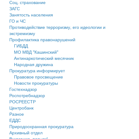
Соц. страхование
Персональные данные
ЗАГС
Занятость населения
Оценка регулирующего воздействия
ГО и ЧС
Противодействие терроризму, его идеологии и
Деятельность МУ
экстремизму
Профилактика правонарушений
Нормативы градостроительного проектирования
ГИБДД
МО МВД "Кашинский"
Правила землепользования и застройки
Антинаркотический месячник
Народная дружина
Генеральные планы
Прокуратура информирует
Правовое просвещение
Проекты планировки территории
Новости прокуратуры
Гостехнадзор
Собрание депутатов
Роспотребнадзор
РОСРЕЕСТР
Городское поселение
Центробанк
Разное
Сельские поселения
ЕДДС
Природоохранная прокуратура
Архивный отдел
Внимание, розыск!