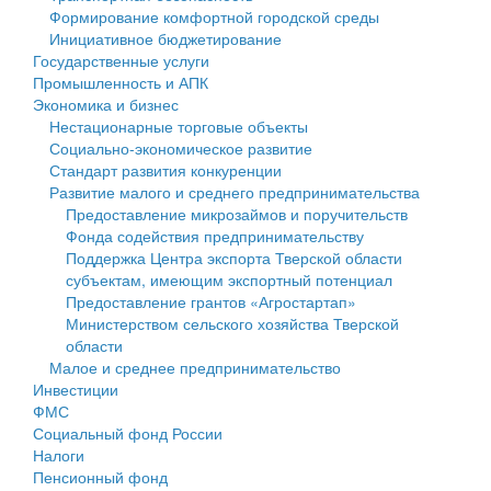
Формирование комфортной городской среды
Государственные услуги
Символика
муниципального округа Тверской области
Финансовое управление
Инициативное бюджетирование
Государственные услуги
Промышленность и АПК
Устав
Администрация Кашинского муниципального округа
Бюджет для граждан
Промышленность и АПК
Экономика и бизнес
Экономика и бизнес
Гостям округа
Тверской области
Имущество
Нестационарные торговые объекты
Социально-экономическое развитие
...
Туризм
Управление сельскими территориями
Выявление правообладателей ранее учтенных
Стандарт развития конкуренции
Развитие малого и среднего предпринимательства
Культура
Открытые данные
объектов недвижимости
Предоставление микрозаймов и поручительств
Фонда содействия предпринимательству
Образование
Работа с обращениями граждан
Имущественная поддержка субъектов малого и
Поддержка Центра экспорта Тверской области
субъектам, имеющим экспортный потенциал
Здравоохранение
Муниципальный контроль
среднего предпринимательства
Предоставление грантов «Агростартап»
Министерством сельского хозяйства Тверской
Социальная защита
Муниципальные услуги
Информационная поддержка субъектов малого и
области
Малое и среднее предпринимательство
Фотоальбом
Проекты административных регламентов
среднего предпринимательства
Инвестиции
ФМС
Антимонопольный комплаенс
Муниципальные программы
Социальный фонд России
Налоги
Противодействие коррупции
Контрольно-счетная палата
Пенсионный фонд