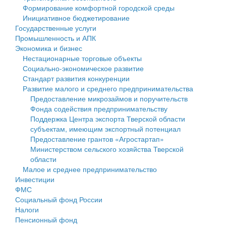
Формирование комфортной городской среды
Государственные услуги
Символика
муниципального округа Тверской области
Финансовое управление
Инициативное бюджетирование
Государственные услуги
Промышленность и АПК
Устав
Администрация Кашинского муниципального округа
Бюджет для граждан
Промышленность и АПК
Экономика и бизнес
Экономика и бизнес
Гостям округа
Тверской области
Имущество
Нестационарные торговые объекты
Социально-экономическое развитие
...
Туризм
Управление сельскими территориями
Выявление правообладателей ранее учтенных
Стандарт развития конкуренции
Развитие малого и среднего предпринимательства
Культура
Открытые данные
объектов недвижимости
Предоставление микрозаймов и поручительств
Фонда содействия предпринимательству
Образование
Работа с обращениями граждан
Имущественная поддержка субъектов малого и
Поддержка Центра экспорта Тверской области
субъектам, имеющим экспортный потенциал
Здравоохранение
Муниципальный контроль
среднего предпринимательства
Предоставление грантов «Агростартап»
Министерством сельского хозяйства Тверской
Социальная защита
Муниципальные услуги
Информационная поддержка субъектов малого и
области
Малое и среднее предпринимательство
Фотоальбом
Проекты административных регламентов
среднего предпринимательства
Инвестиции
ФМС
Антимонопольный комплаенс
Муниципальные программы
Социальный фонд России
Налоги
Противодействие коррупции
Контрольно-счетная палата
Пенсионный фонд