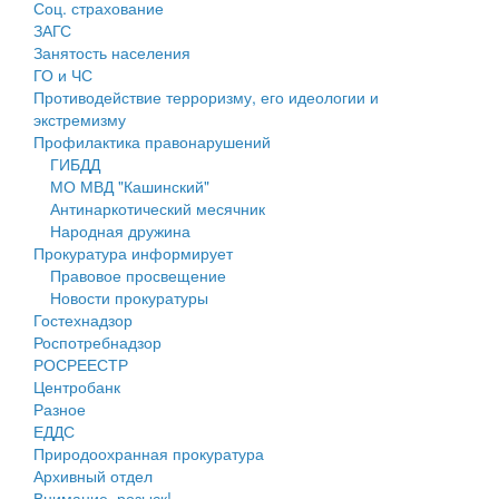
Соц. страхование
Персональные данные
ЗАГС
Занятость населения
Оценка регулирующего воздействия
ГО и ЧС
Противодействие терроризму, его идеологии и
Деятельность МУ
экстремизму
Профилактика правонарушений
Нормативы градостроительного проектирования
ГИБДД
МО МВД "Кашинский"
Правила землепользования и застройки
Антинаркотический месячник
Народная дружина
Генеральные планы
Прокуратура информирует
Правовое просвещение
Проекты планировки территории
Новости прокуратуры
Гостехнадзор
Собрание депутатов
Роспотребнадзор
РОСРЕЕСТР
Городское поселение
Центробанк
Разное
Сельские поселения
ЕДДС
Природоохранная прокуратура
Архивный отдел
Внимание, розыск!