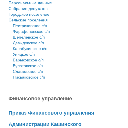
Персональные данные
Собрание депутатов
Городское поселение
Сельские поселения
Пестриковское с/п
Фарафоновское с/п
Шепелевское с/п
Давыдовское с/п
Карабузинское с/п
Уницкое с/п
Барыковское с/п
Булатовское с/п
Славковское с/п
Письяковское с/п
Финансовое управление
Приказ Финансового управления
Администрации Кашинского