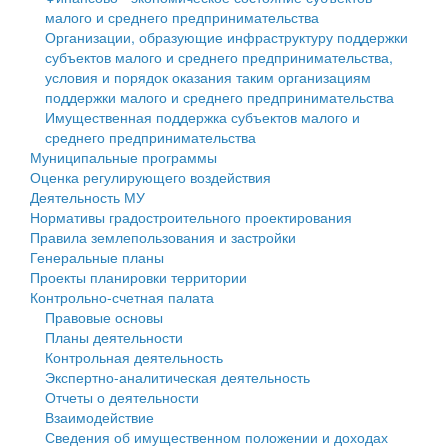
малого и среднего предпринимательства
Персональные данные
Организации, образующие инфраструктуру поддержки
субъектов малого и среднего предпринимательства,
Оценка регулирующего воздействия
условия и порядок оказания таким организациям
поддержки малого и среднего предпринимательства
Деятельность МУ
Имущественная поддержка субъектов малого и
среднего предпринимательства
Нормативы градостроительного проектирования
Муниципальные программы
Оценка регулирующего воздействия
Правила землепользования и застройки
Деятельность МУ
Нормативы градостроительного проектирования
Генеральные планы
Правила землепользования и застройки
Генеральные планы
Проекты планировки территории
Проекты планировки территории
Контрольно-счетная палата
Собрание депутатов
Правовые основы
Планы деятельности
Городское поселение
Контрольная деятельность
Экспертно-аналитическая деятельность
Сельские поселения
Отчеты о деятельности
Взаимодействие
Сведения об имущественном положении и доходах