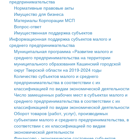
предпринимательства
Нормативные правовые акты
Государственные услуги
Символика
муниципального округа Тверской области
Финансовое управление
Имущество для бизнеса
Материалы Корпорации МСП
Промышленность и АПК
Устав
Администрация Кашинского муниципального округа
Бюджет для граждан
Вопрос-ответ
Имущественная поддержка субъектов
Экономика и бизнес
Гостям округа
Тверской области
Имущество
Информационная поддержка субъектов малого и
среднего предпринимательства
...
Туризм
Управление сельскими территориями
Выявление правообладателей ранее учтенных
Муниципальная программа «Развитие малого и
среднего предпринимательства на территории
Культура
Открытые данные
объектов недвижимости
муниципального образования Кашинский городской
округ Тверской области на 2019-2024 годы
Образование
Работа с обращениями граждан
Имущественная поддержка субъектов малого и
Количество субъектов малого и среднего
предпринимательства в соответствии с их
Здравоохранение
Муниципальный контроль
среднего предпринимательства
классификацией по видам экономической деятельности
Число замещенных рабочих мест в субъектах малого и
Социальная защита
Муниципальные услуги
Информационная поддержка субъектов малого и
среднего предпринимательства в соответствии с их
классификацией по видам экономической деятельности
Фотоальбом
Проекты административных регламентов
среднего предпринимательства
Оборот товаров (работ, услуг), производимых
субъектами малого и среднего предпринимательства, в
Антимонопольный комплаенс
Муниципальные программы
соответствии с их классификацией по видам
экономической деятельности
Противодействие коррупции
Контрольно-счетная палата
Финансово - экономическое состояние субъектов