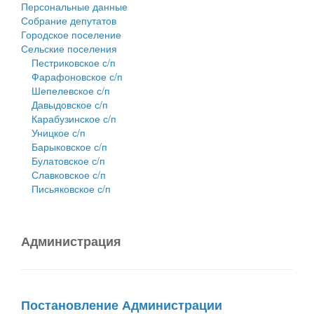
Персональные данные
Собрание депутатов
Городское поселение
Сельские поселения
Пестриковское с/п
Фарафоновское с/п
Шепелевское с/п
Давыдовское с/п
Карабузинское с/п
Уницкое с/п
Барыковское с/п
Булатовское с/п
Славковское с/п
Письяковское с/п
Администрация
Постановление Администрации