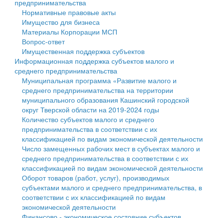
предпринимательства
Нормативные правовые акты
Государственные услуги
Символика
муниципального округа Тверской области
Финансовое управление
Имущество для бизнеса
Материалы Корпорации МСП
Промышленность и АПК
Устав
Администрация Кашинского муниципального округа
Бюджет для граждан
Вопрос-ответ
Имущественная поддержка субъектов
Экономика и бизнес
Гостям округа
Тверской области
Имущество
Информационная поддержка субъектов малого и
среднего предпринимательства
...
Туризм
Управление сельскими территориями
Выявление правообладателей ранее учтенных
Муниципальная программа «Развитие малого и
среднего предпринимательства на территории
Культура
Открытые данные
объектов недвижимости
муниципального образования Кашинский городской
округ Тверской области на 2019-2024 годы
Образование
Работа с обращениями граждан
Имущественная поддержка субъектов малого и
Количество субъектов малого и среднего
предпринимательства в соответствии с их
Здравоохранение
Муниципальный контроль
среднего предпринимательства
классификацией по видам экономической деятельности
Число замещенных рабочих мест в субъектах малого и
Социальная защита
Муниципальные услуги
Информационная поддержка субъектов малого и
среднего предпринимательства в соответствии с их
классификацией по видам экономической деятельности
Фотоальбом
Проекты административных регламентов
среднего предпринимательства
Оборот товаров (работ, услуг), производимых
субъектами малого и среднего предпринимательства, в
Антимонопольный комплаенс
Муниципальные программы
соответствии с их классификацией по видам
экономической деятельности
Противодействие коррупции
Контрольно-счетная палата
Финансово - экономическое состояние субъектов