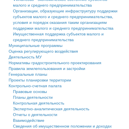
малого и среднего предпринимательства
Персональные данные
Организации, образующие инфраструктуру поддержки
субъектов малого и среднего предпринимательства,
Оценка регулирующего воздействия
условия и порядок оказания таким организациям
поддержки малого и среднего предпринимательства
Деятельность МУ
Имущественная поддержка субъектов малого и
среднего предпринимательства
Нормативы градостроительного проектирования
Муниципальные программы
Оценка регулирующего воздействия
Правила землепользования и застройки
Деятельность МУ
Нормативы градостроительного проектирования
Генеральные планы
Правила землепользования и застройки
Генеральные планы
Проекты планировки территории
Проекты планировки территории
Контрольно-счетная палата
Собрание депутатов
Правовые основы
Планы деятельности
Городское поселение
Контрольная деятельность
Экспертно-аналитическая деятельность
Сельские поселения
Отчеты о деятельности
Взаимодействие
Сведения об имущественном положении и доходах