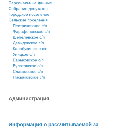
Персональные данные
Собрание депутатов
Городское поселение
Сельские поселения
Пестриковское с/п
Фарафоновское с/п
Шепелевское с/п
Давыдовское с/п
Карабузинское с/п
Уницкое с/п
Барыковское с/п
Булатовское с/п
Славковское с/п
Письяковское с/п
Администрация
Информация о рассчитываемой за