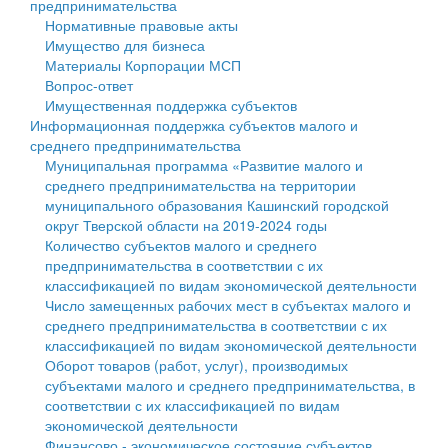
предпринимательства
Нормативные правовые акты
Государственные услуги
Символика
муниципального округа Тверской области
Финансовое управление
Имущество для бизнеса
Материалы Корпорации МСП
Промышленность и АПК
Устав
Администрация Кашинского муниципального округа
Бюджет для граждан
Вопрос-ответ
Имущественная поддержка субъектов
Экономика и бизнес
Гостям округа
Тверской области
Имущество
Информационная поддержка субъектов малого и
среднего предпринимательства
...
Туризм
Управление сельскими территориями
Выявление правообладателей ранее учтенных
Муниципальная программа «Развитие малого и
среднего предпринимательства на территории
Культура
Открытые данные
объектов недвижимости
муниципального образования Кашинский городской
округ Тверской области на 2019-2024 годы
Образование
Работа с обращениями граждан
Имущественная поддержка субъектов малого и
Количество субъектов малого и среднего
предпринимательства в соответствии с их
Здравоохранение
Муниципальный контроль
среднего предпринимательства
классификацией по видам экономической деятельности
Число замещенных рабочих мест в субъектах малого и
Социальная защита
Муниципальные услуги
Информационная поддержка субъектов малого и
среднего предпринимательства в соответствии с их
классификацией по видам экономической деятельности
Фотоальбом
Проекты административных регламентов
среднего предпринимательства
Оборот товаров (работ, услуг), производимых
субъектами малого и среднего предпринимательства, в
Антимонопольный комплаенс
Муниципальные программы
соответствии с их классификацией по видам
экономической деятельности
Противодействие коррупции
Контрольно-счетная палата
Финансово - экономическое состояние субъектов