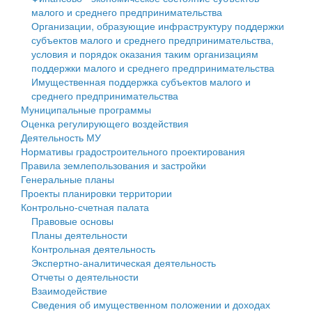
малого и среднего предпринимательства
Персональные данные
Организации, образующие инфраструктуру поддержки
субъектов малого и среднего предпринимательства,
Оценка регулирующего воздействия
условия и порядок оказания таким организациям
поддержки малого и среднего предпринимательства
Деятельность МУ
Имущественная поддержка субъектов малого и
среднего предпринимательства
Нормативы градостроительного проектирования
Муниципальные программы
Оценка регулирующего воздействия
Правила землепользования и застройки
Деятельность МУ
Нормативы градостроительного проектирования
Генеральные планы
Правила землепользования и застройки
Генеральные планы
Проекты планировки территории
Проекты планировки территории
Контрольно-счетная палата
Собрание депутатов
Правовые основы
Планы деятельности
Городское поселение
Контрольная деятельность
Экспертно-аналитическая деятельность
Сельские поселения
Отчеты о деятельности
Взаимодействие
Сведения об имущественном положении и доходах