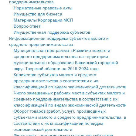
предпринимательства
Нормативные правовые акты
Государственные услуги
Символика
муниципального округа Тверской области
Финансовое управление
Имущество для бизнеса
Материалы Корпорации МСП
Промышленность и АПК
Устав
Администрация Кашинского муниципального округа
Бюджет для граждан
Вопрос-ответ
Имущественная поддержка субъектов
Экономика и бизнес
Гостям округа
Тверской области
Имущество
Информационная поддержка субъектов малого и
среднего предпринимательства
...
Туризм
Управление сельскими территориями
Выявление правообладателей ранее учтенных
Муниципальная программа «Развитие малого и
среднего предпринимательства на территории
Культура
Открытые данные
объектов недвижимости
муниципального образования Кашинский городской
округ Тверской области на 2019-2024 годы
Образование
Работа с обращениями граждан
Имущественная поддержка субъектов малого и
Количество субъектов малого и среднего
предпринимательства в соответствии с их
Здравоохранение
Муниципальный контроль
среднего предпринимательства
классификацией по видам экономической деятельности
Число замещенных рабочих мест в субъектах малого и
Социальная защита
Муниципальные услуги
Информационная поддержка субъектов малого и
среднего предпринимательства в соответствии с их
классификацией по видам экономической деятельности
Фотоальбом
Проекты административных регламентов
среднего предпринимательства
Оборот товаров (работ, услуг), производимых
субъектами малого и среднего предпринимательства, в
Антимонопольный комплаенс
Муниципальные программы
соответствии с их классификацией по видам
экономической деятельности
Противодействие коррупции
Контрольно-счетная палата
Финансово - экономическое состояние субъектов