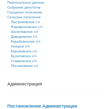
Персональные данные
Собрание депутатов
Городское поселение
Сельские поселения
Пестриковское с/п
Фарафоновское с/п
Шепелевское с/п
Давыдовское с/п
Карабузинское с/п
Уницкое с/п
Барыковское с/п
Булатовское с/п
Славковское с/п
Письяковское с/п
Администрация
Постановление Администрации