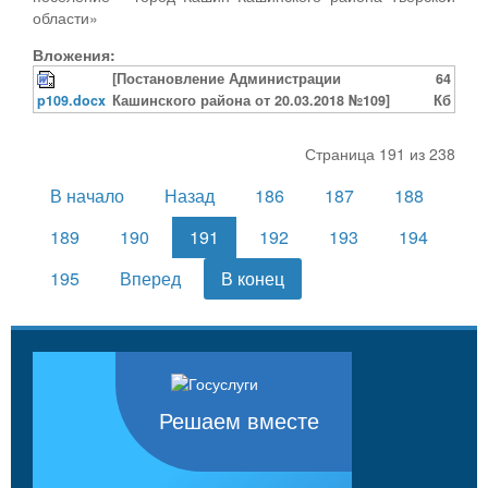
области»
Вложения:
[Постановление Администрации
64
p109.docx
Кашинского района от 20.03.2018 №109]
Кб
Страница 191 из 238
В начало
Назад
186
187
188
189
190
191
192
193
194
195
Вперед
В конец
Решаем вместе