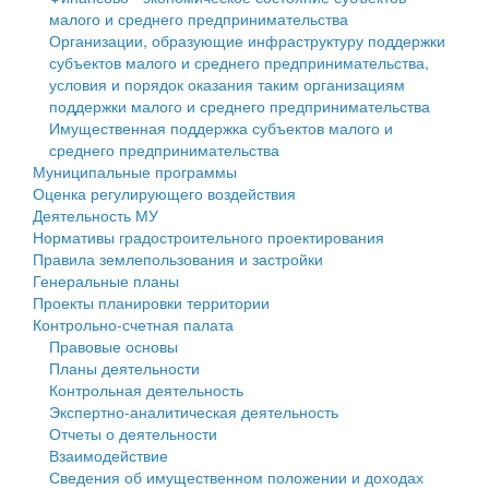
малого и среднего предпринимательства
Персональные данные
Организации, образующие инфраструктуру поддержки
субъектов малого и среднего предпринимательства,
Оценка регулирующего воздействия
условия и порядок оказания таким организациям
поддержки малого и среднего предпринимательства
Деятельность МУ
Имущественная поддержка субъектов малого и
среднего предпринимательства
Нормативы градостроительного проектирования
Муниципальные программы
Оценка регулирующего воздействия
Правила землепользования и застройки
Деятельность МУ
Нормативы градостроительного проектирования
Генеральные планы
Правила землепользования и застройки
Генеральные планы
Проекты планировки территории
Проекты планировки территории
Контрольно-счетная палата
Собрание депутатов
Правовые основы
Планы деятельности
Городское поселение
Контрольная деятельность
Экспертно-аналитическая деятельность
Сельские поселения
Отчеты о деятельности
Взаимодействие
Сведения об имущественном положении и доходах