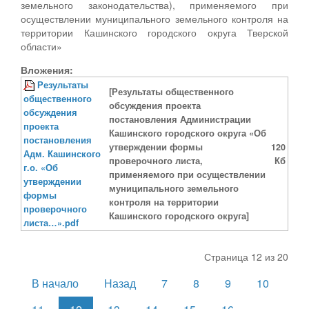
земельного законодательства), применяемого при
осуществлении муниципального земельного контроля на
территории Кашинского городского округа Тверской
области»
Вложения:
Результаты
[Результаты общественного
общественного
обсуждения проекта
обсуждения
постановления Администрации
проекта
Кашинского городского округа «Об
постановления
утверждении формы
120
Адм. Кашинского
проверочного листа,
Кб
г.о. «Об
применяемого при осуществлении
утверждении
муниципального земельного
формы
контроля на территории
проверочного
Кашинского городского округа]
листа…».pdf
Страница 12 из 20
В начало
Назад
7
8
9
10