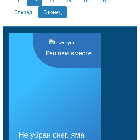
11
12
13
14
15
16
Вперед
В конец
Решаем вместе
Не убран снег, яма