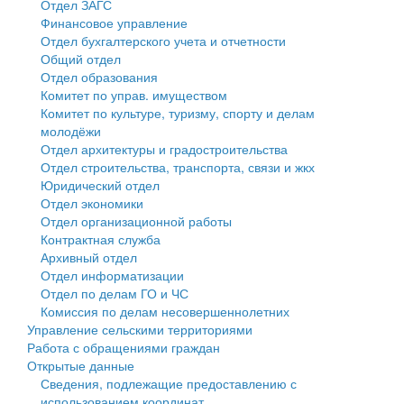
Отдел ЗАГС
Финансовое управление
Государственные услуги
Символика
муниципального округа Тверской области
Финансовое управление
Отдел бухгалтерского учета и отчетности
Общий отдел
Промышленность и АПК
Устав
Администрация Кашинского муниципального округа
Бюджет для граждан
Отдел образования
Комитет по управ. имуществом
Экономика и бизнес
Гостям округа
Тверской области
Имущество
Комитет по культуре, туризму, спорту и делам
молодёжи
...
Туризм
Управление сельскими территориями
Выявление правообладателей ранее учтенных
Отдел архитектуры и градостроительства
Отдел строительства, транспорта, связи и жкх
Культура
Открытые данные
объектов недвижимости
Юридический отдел
Отдел экономики
Образование
Работа с обращениями граждан
Имущественная поддержка субъектов малого и
Отдел организационной работы
Контрактная служба
Здравоохранение
Муниципальный контроль
среднего предпринимательства
Архивный отдел
Отдел информатизации
Социальная защита
Муниципальные услуги
Информационная поддержка субъектов малого и
Отдел по делам ГО и ЧС
Комиссия по делам несовершеннолетних
Фотоальбом
Проекты административных регламентов
среднего предпринимательства
Управление сельскими территориями
Работа с обращениями граждан
Антимонопольный комплаенс
Муниципальные программы
Открытые данные
Сведения, подлежащие предоставлению с
Противодействие коррупции
Контрольно-счетная палата
использованием координат