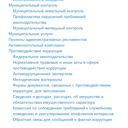
Муниципальный контроль
Персональные данные
Муниципальный земельный контроль
Профилактика нарушений требований
Оценка регулирующего воздействия
законодательства
Муниципальный жилищный контроль
Деятельность МУ
Муниципальные услуги
Проекты административных регламентов
Нормативы градостроительного проектирования
Антимонопольный комплаенс
Противодействие коррупции
Правила землепользования и застройки
Федеральное законодательство
Нормативные правовые и иные акты в сфере
Генеральные планы
противодействия коррупции
Антикоррупционная экспертиза
Проекты планировки территории
Методические материалы
Формы документов, связанных с противодействием
Собрание депутатов
коррупции, для заполнения
Сведения о доходах, расходах, об имуществе и
Городское поселение
обязательствах имущественного характера
Комиссия по соблюдению требований к служебному
Сельские поселения
поведению и урегулированию конфликтов интересов
Обратная связь для сообщений о фактах коррупции