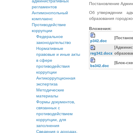
административных
Постановление Админ
регламентов
Об утверждении адм
Антимонопольный
образования городско
комплаенс
Противодействие
Вложения:
коррупции
Федеральное
[Постано
p342.doc
законодательство
[Админис
Нормативные
reg342.docx
образова
правовые и иные акты
в сфере
[Блок-схе
противодействия
bs342.doc
коррупции
Антикоррупционная
экспертиза
Методические
материалы
Формы документов,
связанных с
противодействием
коррупции, для
заполнения
Сведения о доходах,