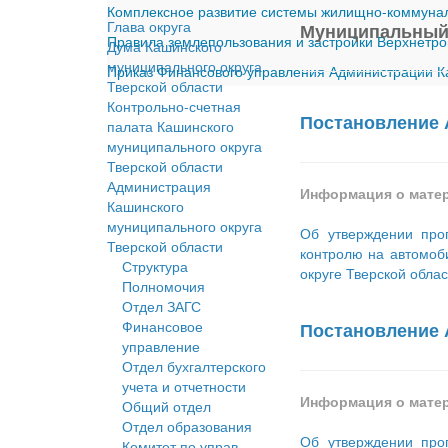
Комплексное развитие системы жилищно-коммуналь
Глава округа
Муниципальный
Правила землепользования и застройки Верхнетро
Дума Кашинского
муниципального округа
Приказ Финансового управления Администрации Ка
Тверской области
Контрольно-счетная
Постановление 
палата Кашинского
муниципального округа
Тверской области
Администрация
Информация о мате
Кашинского
муниципального округа
Об утверждении про
Тверской области
контролю на автомоб
Структура
округе Тверской облас
Полномочия
Отдел ЗАГС
Финансовое
Постановление 
управление
Отдел бухгалтерского
учета и отчетности
Информация о мате
Общий отдел
Отдел образования
Об утверждении про
Комитет по управ.