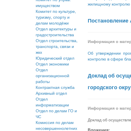
жилищному контролю н
имуществом
Комитет по культуре,
туризму, спорту и
Постановление 
делам молодёжи
Отдел архитектуры и
градостроительства
Отдел строительства,
Информация о мате
транспорта, связи и
жкх
Об утверждении про
Юридический отдел
контролю в сфере бла
Отдел экономики
Отдел
Доклад об осущ
организационной
работы
городского окру
Контрактная служба
Архивный отдел
Отдел
информатизации
Информация о мате
Отдел по делам ГО и
ЧС
Доклад об осуществле
Комиссия по делам
несовершеннолетних
Вложения: