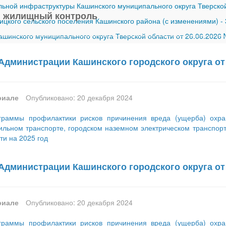
ной инфраструктуры Кашинского муниципального округа Тверской
 жилищный контроль
ицкого сельского поселения Кашинского района (с изменениями)
-
шинского муниципального округа Тверской области от 26.06.2026
Администрации Кашинского городского округа от 
риале
Опубликовано: 20 декабря 2024
граммы профилактики рисков причинения вреда (ущерба) охр
ильном транспорте, городском наземном электрическом транспорт
ти на 2025 год
Администрации Кашинского городского округа от 
риале
Опубликовано: 20 декабря 2024
граммы профилактики рисков причинения вреда (ущерба) охр