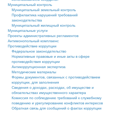
Муниципальный контроль
Персональные данные
Муниципальный земельный контроль
Профилактика нарушений требований
Оценка регулирующего воздействия
законодательства
Муниципальный жилищный контроль
Деятельность МУ
Муниципальные услуги
Проекты административных регламентов
Нормативы градостроительного проектирования
Антимонопольный комплаенс
Противодействие коррупции
Правила землепользования и застройки
Федеральное законодательство
Нормативные правовые и иные акты в сфере
Генеральные планы
противодействия коррупции
Антикоррупционная экспертиза
Проекты планировки территории
Методические материалы
Формы документов, связанных с противодействием
Собрание депутатов
коррупции, для заполнения
Сведения о доходах, расходах, об имуществе и
Городское поселение
обязательствах имущественного характера
Комиссия по соблюдению требований к служебному
Сельские поселения
поведению и урегулированию конфликтов интересов
Обратная связь для сообщений о фактах коррупции