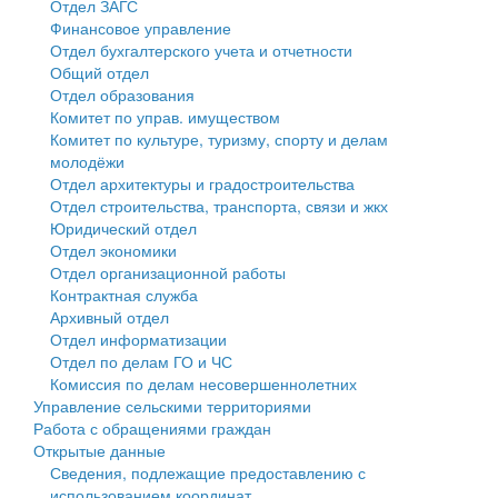
Отдел ЗАГС
Финансовое управление
Государственные услуги
Символика
муниципального округа Тверской области
Финансовое управление
Отдел бухгалтерского учета и отчетности
Общий отдел
Промышленность и АПК
Устав
Администрация Кашинского муниципального округа
Бюджет для граждан
Отдел образования
Комитет по управ. имуществом
Экономика и бизнес
Гостям округа
Тверской области
Имущество
Комитет по культуре, туризму, спорту и делам
молодёжи
...
Туризм
Управление сельскими территориями
Выявление правообладателей ранее учтенных
Отдел архитектуры и градостроительства
Отдел строительства, транспорта, связи и жкх
Культура
Открытые данные
объектов недвижимости
Юридический отдел
Отдел экономики
Образование
Работа с обращениями граждан
Имущественная поддержка субъектов малого и
Отдел организационной работы
Контрактная служба
Здравоохранение
Муниципальный контроль
среднего предпринимательства
Архивный отдел
Отдел информатизации
Социальная защита
Муниципальные услуги
Информационная поддержка субъектов малого и
Отдел по делам ГО и ЧС
Комиссия по делам несовершеннолетних
Фотоальбом
Проекты административных регламентов
среднего предпринимательства
Управление сельскими территориями
Работа с обращениями граждан
Антимонопольный комплаенс
Муниципальные программы
Открытые данные
Сведения, подлежащие предоставлению с
Противодействие коррупции
Контрольно-счетная палата
использованием координат