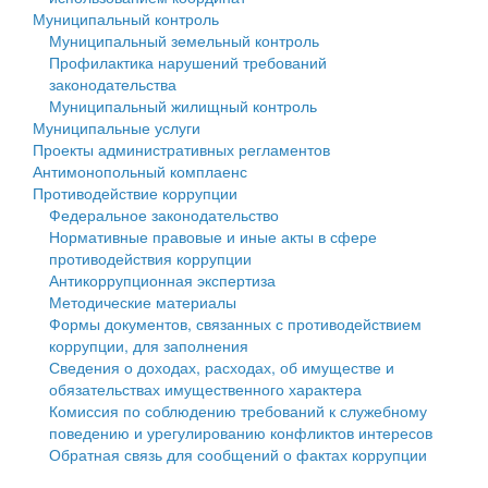
Муниципальный контроль
Персональные данные
Муниципальный земельный контроль
Профилактика нарушений требований
Оценка регулирующего воздействия
законодательства
Муниципальный жилищный контроль
Деятельность МУ
Муниципальные услуги
Проекты административных регламентов
Нормативы градостроительного проектирования
Антимонопольный комплаенс
Противодействие коррупции
Правила землепользования и застройки
Федеральное законодательство
Нормативные правовые и иные акты в сфере
Генеральные планы
противодействия коррупции
Антикоррупционная экспертиза
Проекты планировки территории
Методические материалы
Формы документов, связанных с противодействием
Собрание депутатов
коррупции, для заполнения
Сведения о доходах, расходах, об имуществе и
Городское поселение
обязательствах имущественного характера
Комиссия по соблюдению требований к служебному
Сельские поселения
поведению и урегулированию конфликтов интересов
Обратная связь для сообщений о фактах коррупции