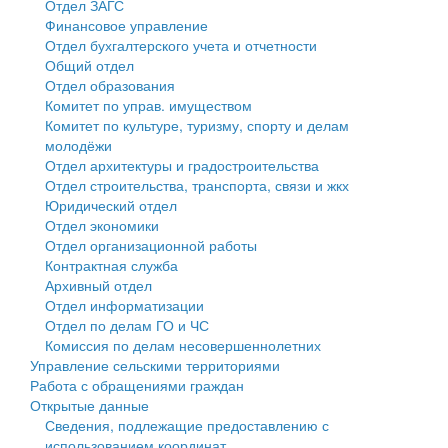
Отдел ЗАГС
Финансовое управление
Государственные услуги
Символика
муниципального округа Тверской области
Финансовое управление
Отдел бухгалтерского учета и отчетности
Общий отдел
Промышленность и АПК
Устав
Администрация Кашинского муниципального округа
Бюджет для граждан
Отдел образования
Комитет по управ. имуществом
Экономика и бизнес
Гостям округа
Тверской области
Имущество
Комитет по культуре, туризму, спорту и делам
молодёжи
...
Туризм
Управление сельскими территориями
Выявление правообладателей ранее учтенных
Отдел архитектуры и градостроительства
Отдел строительства, транспорта, связи и жкх
Культура
Открытые данные
объектов недвижимости
Юридический отдел
Отдел экономики
Образование
Работа с обращениями граждан
Имущественная поддержка субъектов малого и
Отдел организационной работы
Контрактная служба
Здравоохранение
Муниципальный контроль
среднего предпринимательства
Архивный отдел
Отдел информатизации
Социальная защита
Муниципальные услуги
Информационная поддержка субъектов малого и
Отдел по делам ГО и ЧС
Комиссия по делам несовершеннолетних
Фотоальбом
Проекты административных регламентов
среднего предпринимательства
Управление сельскими территориями
Работа с обращениями граждан
Антимонопольный комплаенс
Муниципальные программы
Открытые данные
Сведения, подлежащие предоставлению с
Противодействие коррупции
Контрольно-счетная палата
использованием координат