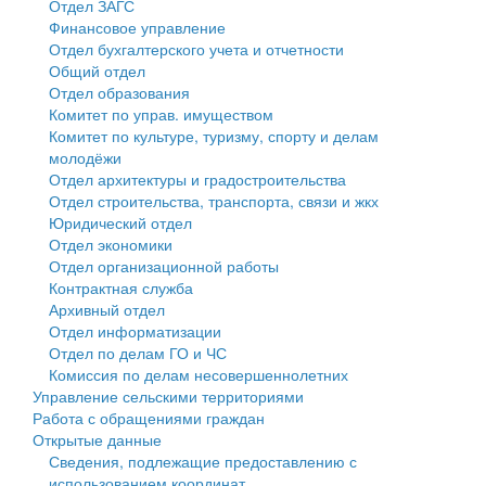
Отдел ЗАГС
Финансовое управление
Государственные услуги
Символика
муниципального округа Тверской области
Финансовое управление
Отдел бухгалтерского учета и отчетности
Общий отдел
Промышленность и АПК
Устав
Администрация Кашинского муниципального округа
Бюджет для граждан
Отдел образования
Комитет по управ. имуществом
Экономика и бизнес
Гостям округа
Тверской области
Имущество
Комитет по культуре, туризму, спорту и делам
молодёжи
...
Туризм
Управление сельскими территориями
Выявление правообладателей ранее учтенных
Отдел архитектуры и градостроительства
Отдел строительства, транспорта, связи и жкх
Культура
Открытые данные
объектов недвижимости
Юридический отдел
Отдел экономики
Образование
Работа с обращениями граждан
Имущественная поддержка субъектов малого и
Отдел организационной работы
Контрактная служба
Здравоохранение
Муниципальный контроль
среднего предпринимательства
Архивный отдел
Отдел информатизации
Социальная защита
Муниципальные услуги
Информационная поддержка субъектов малого и
Отдел по делам ГО и ЧС
Комиссия по делам несовершеннолетних
Фотоальбом
Проекты административных регламентов
среднего предпринимательства
Управление сельскими территориями
Работа с обращениями граждан
Антимонопольный комплаенс
Муниципальные программы
Открытые данные
Сведения, подлежащие предоставлению с
Противодействие коррупции
Контрольно-счетная палата
использованием координат