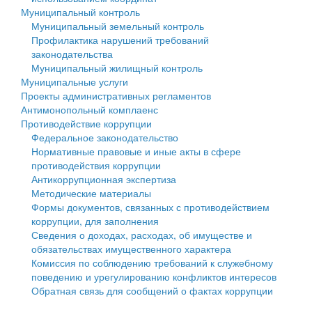
Муниципальный контроль
Персональные данные
Муниципальный земельный контроль
Профилактика нарушений требований
Оценка регулирующего воздействия
законодательства
Муниципальный жилищный контроль
Деятельность МУ
Муниципальные услуги
Проекты административных регламентов
Нормативы градостроительного проектирования
Антимонопольный комплаенс
Противодействие коррупции
Правила землепользования и застройки
Федеральное законодательство
Нормативные правовые и иные акты в сфере
Генеральные планы
противодействия коррупции
Антикоррупционная экспертиза
Проекты планировки территории
Методические материалы
Формы документов, связанных с противодействием
Собрание депутатов
коррупции, для заполнения
Сведения о доходах, расходах, об имуществе и
Городское поселение
обязательствах имущественного характера
Комиссия по соблюдению требований к служебному
Сельские поселения
поведению и урегулированию конфликтов интересов
Обратная связь для сообщений о фактах коррупции