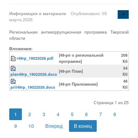
Информация о материале
Опубликовано: 05
марта 2026
Региональная антикоррупционная программа Тверской
области
Вложения:
[49-рп о региональной
208
r49rp_19022026.pdf
программе]
Кб
54
[49-рп План]
plan49rp_19022026.docx
Кб
46
[49-рп Приложение]
pril49rp_19022026.docx
Кб
Страница 1 из 25
1
2
3
4
5
6
7
8
9
10
Вперед
В конец