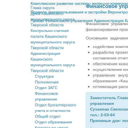
Комплексное развитие системы жилищно-коммуналь
Финансовое уп
Глава округа
Правила землепользования и застройки Верхнетро
Дума Кашинского
муниципального округа
Приказ Финансового управления Администрации Ка
Финансовое управле
Тверской области
финансирования прои
Контрольно-счетная
палата Кашинского
Основными задачами 
муниципального округа
содействие компл
Тверской области
разработка проек
Администрация
составление отче
Кашинского
обеспечение казн
муниципального округа
осуществление ко
Тверской области
управление внут
Структура
образования «Каш
Полномочия
оптимизация расх
Отдел ЗАГС
Финансовое
Заместитель Глав
управление
управления
Отдел бухгалтерского
Суханова Светла
учета и отчетности
тел.: 2-03-64
Общий отдел
Приемные дни: пон
Отдел образования
Комитет по управ.