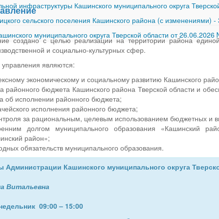
ной инфраструктуры Кашинского муниципального округа Тверской
равление
ицкого сельского поселения Кашинского района (с изменениями)
-
шинского муниципального округа Тверской области от 26.06.2026
ние создано с целью реализации на территории района единой
зводственной и социально-культурных сфер.
управления являются:
ексному экономическому и социальному развитию Кашинского райо
та районного бюджета Кашинского района Тверской области и обес
та об исполнении районного бюджета;
ачейского исполнения районного бюджета;
нтроля за рациональным, целевым использованием бюджетных и в
ренним долгом муниципального образования «Кашинский рай
инский район»;
одных обязательств муниципального образования.
ы Администрации Кашинского муниципального округа Тверско
на Витальевна
едельник 09:00 – 15:00