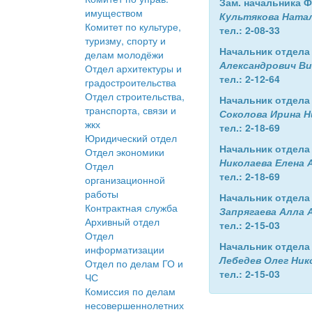
Зам. начальника 
имуществом
Культякова Натал
Комитет по культуре,
тел.: 2-08-33
туризму, спорту и
Начальник отдела
делам молодёжи
Александрович В
Отдел архитектуры и
тел.: 2-12-64
градостроительства
Отдел строительства,
Начальник отдела
транспорта, связи и
Соколова Ирина Н
жкх
тел.: 2-18-69
Юридический отдел
Начальник отдела 
Отдел экономики
Николаева Елена
Отдел
тел.: 2-18-69
организационной
работы
Начальник отдела
Контрактная служба
Запрягаева Алла 
Архивный отдел
тел.: 2-15-03
Отдел
Начальник отдела
информатизации
Лебедев Олег Ник
Отдел по делам ГО и
тел.: 2-15-03
ЧС
Комиссия по делам
несовершеннолетних