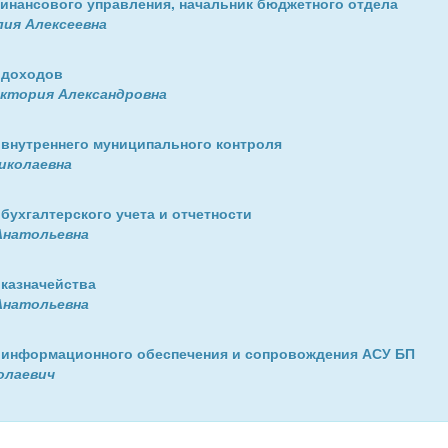
Финансового управления, начальник бюджетного отдела
ия Алексеевна
 доходов
иктория Александровна
 внутреннего муниципального контроля
иколаевна
бухгалтерского учета и отчетности
 Анатольевна
 казначейства
Анатольевна
 информационного обеспечения и сопровождения АСУ БП
олаевич