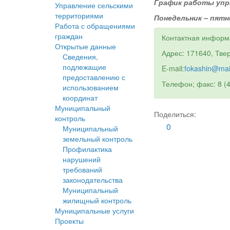
График работы упр
Управление сельскими
территориями
Понедельник – пятни
Работа с обращениями
граждан
Контактная информ
Открытые данные
Адрес: 171640, Твер
Сведения,
подлежащие
E-mail:
fokashin@mai
предоставлению с
Телефон; факс: 8 (
использованием
координат
Муниципальный
Поделиться:
контроль
0
Муниципальный
земельный контроль
Профилактика
нарушений
требований
законодательства
Муниципальный
жилищный контроль
Муниципальные услуги
Проекты