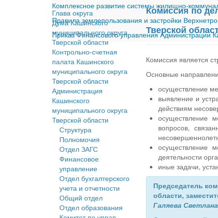
Комплексное развитие системы жилищно-коммуналь
Комиссия по де
Глава округа
Правила землепользования и застройки Верхнетро
Дума Кашинского
Тверской облас
муниципального округа
Приказ Финансового управления Администрации Ка
Тверской области
Контрольно-счетная
Комиссия является ст
палата Кашинского
муниципального округа
Основные направлени
Тверской области
осуществление ме
Администрация
выявление и устр
Кашинского
действиям несове
муниципального округа
осуществление м
Тверской области
вопросов, связа
Структура
несовершеннолетн
Полномочия
осуществление м
Отдел ЗАГС
деятельности орг
Финансовое
иные задачи, уст
управление
Отдел бухгалтерского
Председатель
ком
учета и отчетности
области
, замести
Общий отдел
Галяева Светлан
Отдел образования
Комитет по управ.