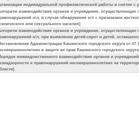
рганизации индивидуальной профилактической работы и снятия с у
Алгоритм взаимодействия органов и учреждения, осуществляющих 
равонарушений н/л, в случае обнаружения н/л с признаками жестко
сихического или сексуального насилия]
Алгоритм взаимодействия органов и учреждения, осуществляющих 
равонарушений н/л, при выявлении детей-сирот и детей, оставшихс
Постановление Администрации Кашинского городского округа от 07.
есовершеннолетних и защите их прав Кашинского городского округа
Порядок межведомственного взаимодействия органов и учреждени
езнадзорности и правонарушений несовершеннолетних на территори
бласти]