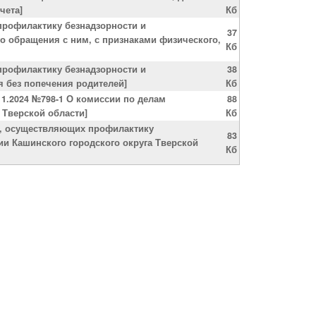
чета]
Кб
профилактику безнадзорности и
37
го обращения с ним, с признаками физического,
Кб
профилактику безнадзорности и
38
я без попечения родителей]
Кб
11.2024 №798-1 О комиссии по делам
88
 Тверской области]
Кб
й, осуществляющих профилактику
83
и Кашинского городского округа Тверской
Кб