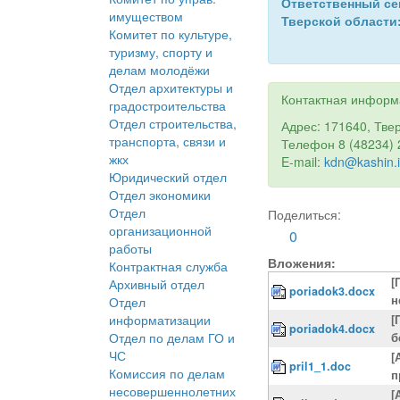
Ответственный се
имуществом
Тверской области
Комитет по культуре,
туризму, спорту и
делам молодёжи
Отдел архитектуры и
Контактная информ
градостроительства
Отдел строительства,
Адрес: 171640, Твер
транспорта, связи и
Телефон 8 (48234) 
жкх
E-mail:
kdn@kashin.i
Юридический отдел
Отдел экономики
Отдел
Поделиться:
организационной
0
работы
Вложения:
Контрактная служба
[
Архивный отдел
poriadok3.docx
н
Отдел
информатизации
[
poriadok4.docx
Отдел по делам ГО и
б
ЧС
[
pril1_1.doc
Комиссия по делам
п
несовершеннолетних
[