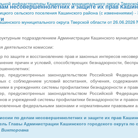
ной инфраструктуры Кашинского муниципального округа Тверской
лам несовершеннолетних и защите их прав Кашин
ицкого сельского поселения Кашинского района (с изменениями)
-
ти
шинского муниципального округа Тверской области от 26.06.2026
руктурным подразделением Администрации Кашинского муниципаль
я деятельности комиссии:
р по защите и восстановлению прав и законных интересов несове
анение причин и условий, способствующих безнадзорности, бесп
ршеннолетних:
ер, предусмотренных законодательством Российской Федерации
нных с соблюдением условий воспитания, обучения, содержани
ими в учреждениях системы профилактики безнадзорности и пра
ер, предусмотренных законодательством Российской Федерации
анов и учреждений системы профилактики безнадзорности и прав
ановленные федеральными законами и нормативными правовыми а
иссии по делам несовершеннолетних и защите их прав Кашин
тель Главы Администрации Кашинского городского округа по
а Викторовна