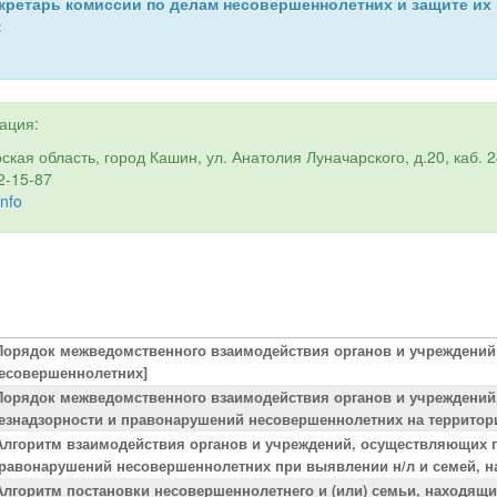
кретарь комиссии по делам несовершеннолетних и защите их
:
ация:
ская область, город Кашин, ул. Анатолия Луначарского, д.20, каб. 
2-15-87
nfo
Порядок межведомственного взаимодействия органов и учреждений
есовершеннолетних]
Порядок межведомственного взаимодействия органов и учреждени
езнадзорности и правонарушений несовершеннолетних на территори
Алгоритм взаимодействия органов и учреждений, осуществляющих 
равонарушений несовершеннолетних при выявлении н/л и семей, н
Алгоритм постановки несовершеннолетнего и (или) семьи, находящ