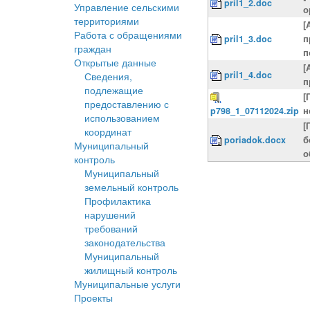
pril1_2.doc
Управление сельскими
о
территориями
[
Работа с обращениями
pril1_3.doc
п
граждан
п
Открытые данные
[
pril1_4.doc
Сведения,
п
подлежащие
[
предоставлению с
p798_1_07112024.zip
н
использованием
[
координат
poriadok.docx
б
Муниципальный
о
контроль
Муниципальный
земельный контроль
Профилактика
нарушений
требований
законодательства
Муниципальный
жилищный контроль
Муниципальные услуги
Проекты