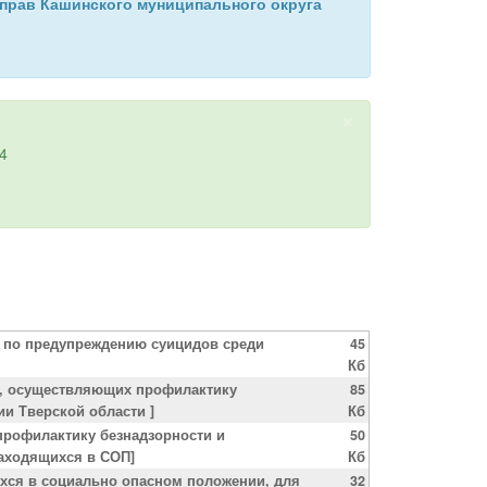
 прав Кашинского муниципального округа
×
24
 по предупреждению суицидов среди
45
Кб
й, осуществляющих профилактику
85
и Тверской области ]
Кб
профилактику безнадзорности и
50
аходящихся в СОП]
Кб
ихся в социально опасном положении, для
32