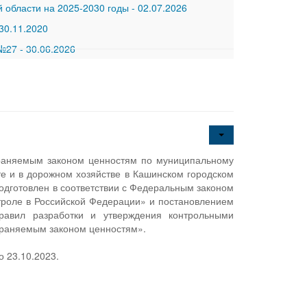
 области на 2025-2030 годы
-
02.07.2026
30.11.2020
 №27
-
30.06.2026
храняемым законом ценностям по муниципальному
е и в дорожном хозяйстве в Кашинском городском
подготовлен в соответствии с Федеральным законом
троле в Российской Федерации» и постановлением
авил разработки и утверждения контрольными
храняемым законом ценностям».
 23.10.2023.