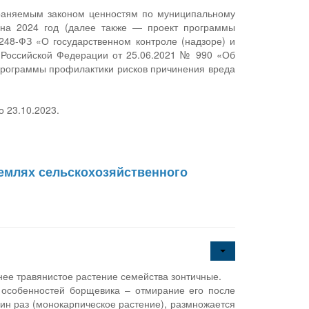
храняемым законом ценностям по муниципальному
и на 2024 год (далее также — проект программы
248-ФЗ «О государственном контроле (надзоре) и
 Российской Федерации от 25.06.2021 № 990 «Об
программы профилактики рисков причинения вреда
 23.10.2023.
емлях сельскохозяйственного
нее травянистое растение семейства зонтичные.
 особенностей борщевика – отмирание его после
ин раз (монокарпическое растение), размножается