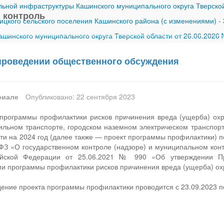
ной инфраструктуры Кашинского муниципального округа Тверской
 контроль
ицкого сельского поселения Кашинского района (с изменениями)
-
шинского муниципального округа Тверской области от 26.06.2026
проведении общественного обсуждения
риале
Опубликовано: 22 сентября 2023
программы профилактики рисков причинения вреда (ущерба) о
ильном транспорте, городском наземном электрическом транспорт
сти на 2024 год (далее также — проект программы профилактики) 
-ФЗ «О государственном контроле (надзоре) и муниципальном кон
ийской Федерации от 25.06.2021 № 990 «Об утверждении Пр
ми программы профилактики рисков причинения вреда (ущерба) о
ние проекта программы профилактики проводится с 23.09.2023 по