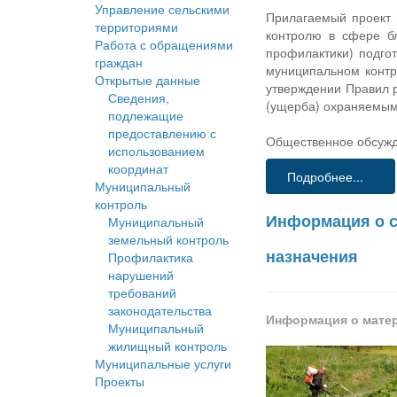
Управление сельскими
Прилагаемый проект 
территориями
контролю в сфере бл
Работа с обращениями
профилактики) подго
граждан
муниципальном контр
Открытые данные
утверждении Правил 
Сведения,
(ущерба) охраняемым
подлежащие
предоставлению с
Общественное обсужде
использованием
координат
Подробнее...
Муниципальный
контроль
Информация о с
Муниципальный
земельный контроль
назначения
Профилактика
нарушений
требований
законодательства
Информация о мате
Муниципальный
жилищный контроль
Муниципальные услуги
Проекты