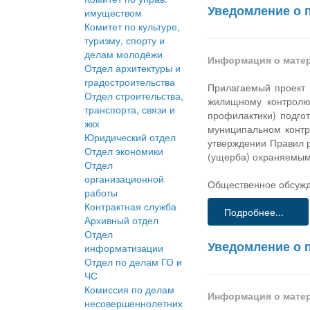
Уведомление о 
имуществом
Комитет по культуре,
туризму, спорту и
делам молодёжи
Информация о мате
Отдел архитектуры и
градостроительства
Прилагаемый проект 
Отдел строительства,
жилищному контролю 
транспорта, связи и
профилактики) подго
жкх
муниципальном контр
Юридический отдел
утверждении Правил 
Отдел экономики
(ущерба) охраняемым
Отдел
организационной
Общественное обсужде
работы
Контрактная служба
Подробнее...
Архивный отдел
Отдел
Уведомление о 
информатизации
Отдел по делам ГО и
ЧС
Комиссия по делам
Информация о мате
несовершеннолетних