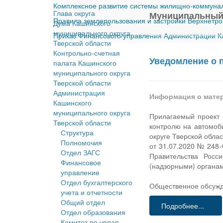
Комплексное развитие системы жилищно-коммуналь
Глава округа
Муниципальный
Правила землепользования и застройки Верхнетро
Дума Кашинского
муниципального округа
Приказ Финансового управления Администрации Ка
Тверской области
Контрольно-счетная
Уведомление о 
палата Кашинского
муниципального округа
Тверской области
Администрация
Информация о мате
Кашинского
муниципального округа
Прилагаемый проект 
Тверской области
контролю на автомоб
Структура
округе Тверской обла
Полномочия
от 31.07.2020 № 248
Отдел ЗАГС
Правительства Росс
Финансовое
(надзорными) органа
управление
Отдел бухгалтерского
Общественное обсужде
учета и отчетности
Общий отдел
Подробнее...
Отдел образования
Комитет по управ.