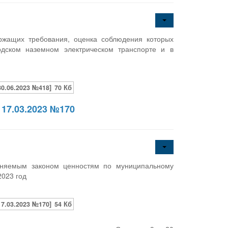
ержащих требования, оценка соблюдения которых
одском наземном электрическом транспорте и в
0.06.2023 №418]
70 Кб
17.03.2023 №170
аняемым законом ценностям по муниципальному
2023 год
7.03.2023 №170]
54 Кб