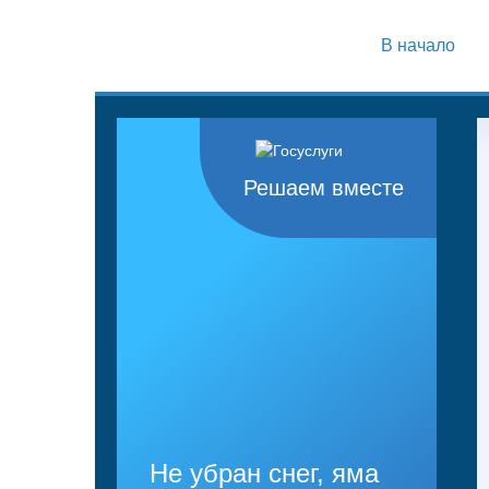
В начало
Решаем вместе
Не убран снег, яма