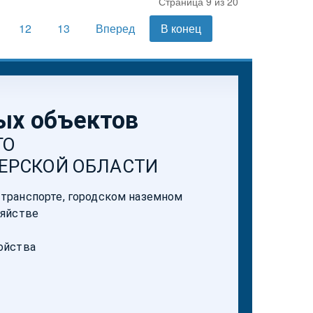
Страница 9 из 20
12
13
Вперед
В конец