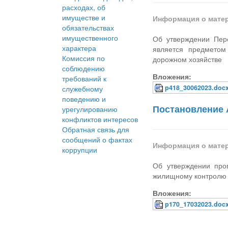
расходах, об
имуществе и
Информация о мате
обязательствах
имущественного
Об утверждении Пере
характера
является предметом
Комиссия по
дорожном хозяйстве
соблюдению
Вложения:
требований к
p418_30062023.doc
служебному
поведению и
Постановление 
урегулированию
конфликтов интересов
Обратная связь для
сообщений о фактах
Информация о мате
коррупции
Об утверждении про
жилищному контролю н
Вложения:
p170_17032023.doc