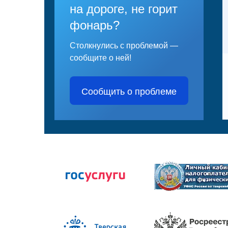
на дороге, не горит
фонарь?
Столкнулись с проблемой —
сообщите о ней!
Сообщить о проблеме