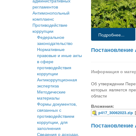
административных
регламентов
Антимонопольный
комплаенс
Противодействие
коррупции
Подробнее...
Федеральное
законодательство
Постановление 
Нормативные
правовые и иные акты
в сфере
противодействия
Информация о мате
коррупции
Антикоррупционная
Об утверждении Пере
экспертиза
которых является пр
Методические
области
материалы
Формы документов,
Вложения:
связанных с
p417_30062023.zip
противодействием
коррупции, для
Постановление 
заполнения
Сведения о доходах,