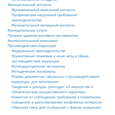
Муниципальный контроль
Персональные данные
Муниципальный земельный контроль
Профилактика нарушений требований
Оценка регулирующего воздействия
законодательства
Муниципальный жилищный контроль
Деятельность МУ
Муниципальные услуги
Проекты административных регламентов
Нормативы градостроительного проектирования
Антимонопольный комплаенс
Противодействие коррупции
Правила землепользования и застройки
Федеральное законодательство
Нормативные правовые и иные акты в сфере
Генеральные планы
противодействия коррупции
Антикоррупционная экспертиза
Проекты планировки территории
Методические материалы
Формы документов, связанных с противодействием
Собрание депутатов
коррупции, для заполнения
Сведения о доходах, расходах, об имуществе и
Городское поселение
обязательствах имущественного характера
Комиссия по соблюдению требований к служебному
Сельские поселения
поведению и урегулированию конфликтов интересов
Обратная связь для сообщений о фактах коррупции