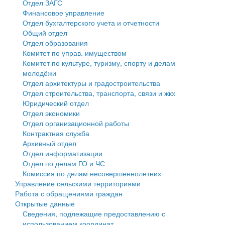
Отдел ЗАГС
Финансовое управление
Государственные услуги
Символика
муниципального округа Тверской области
Финансовое управление
Отдел бухгалтерского учета и отчетности
Общий отдел
Промышленность и АПК
Устав
Администрация Кашинского муниципального округа
Бюджет для граждан
Отдел образования
Комитет по управ. имуществом
Экономика и бизнес
Гостям округа
Тверской области
Имущество
Комитет по культуре, туризму, спорту и делам
молодёжи
...
Туризм
Управление сельскими территориями
Выявление правообладателей ранее учтенных
Отдел архитектуры и градостроительства
Отдел строительства, транспорта, связи и жкх
Культура
Открытые данные
объектов недвижимости
Юридический отдел
Отдел экономики
Образование
Работа с обращениями граждан
Имущественная поддержка субъектов малого и
Отдел организационной работы
Контрактная служба
Здравоохранение
Муниципальный контроль
среднего предпринимательства
Архивный отдел
Отдел информатизации
Социальная защита
Муниципальные услуги
Информационная поддержка субъектов малого и
Отдел по делам ГО и ЧС
Комиссия по делам несовершеннолетних
Фотоальбом
Проекты административных регламентов
среднего предпринимательства
Управление сельскими территориями
Работа с обращениями граждан
Антимонопольный комплаенс
Муниципальные программы
Открытые данные
Сведения, подлежащие предоставлению с
Противодействие коррупции
Контрольно-счетная палата
использованием координат