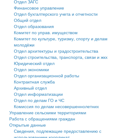
Отдел ЗАГС
Финансовое управление
Государственные услуги
Символика
муниципального округа Тверской области
Финансовое управление
Отдел бухгалтерского учета и отчетности
Общий отдел
Промышленность и АПК
Устав
Администрация Кашинского муниципального округа
Бюджет для граждан
Отдел образования
Комитет по управ. имуществом
Экономика и бизнес
Гостям округа
Тверской области
Имущество
Комитет по культуре, туризму, спорту и делам
молодёжи
...
Туризм
Управление сельскими территориями
Выявление правообладателей ранее учтенных
Отдел архитектуры и градостроительства
Отдел строительства, транспорта, связи и жкх
Культура
Открытые данные
объектов недвижимости
Юридический отдел
Отдел экономики
Образование
Работа с обращениями граждан
Имущественная поддержка субъектов малого и
Отдел организационной работы
Контрактная служба
Здравоохранение
Муниципальный контроль
среднего предпринимательства
Архивный отдел
Отдел информатизации
Социальная защита
Муниципальные услуги
Информационная поддержка субъектов малого и
Отдел по делам ГО и ЧС
Комиссия по делам несовершеннолетних
Фотоальбом
Проекты административных регламентов
среднего предпринимательства
Управление сельскими территориями
Работа с обращениями граждан
Антимонопольный комплаенс
Муниципальные программы
Открытые данные
Сведения, подлежащие предоставлению с
Противодействие коррупции
Контрольно-счетная палата
использованием координат