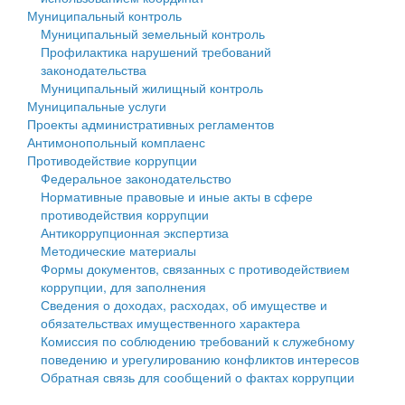
Муниципальный контроль
Персональные данные
Муниципальный земельный контроль
Профилактика нарушений требований
Оценка регулирующего воздействия
законодательства
Муниципальный жилищный контроль
Деятельность МУ
Муниципальные услуги
Проекты административных регламентов
Нормативы градостроительного проектирования
Антимонопольный комплаенс
Противодействие коррупции
Правила землепользования и застройки
Федеральное законодательство
Нормативные правовые и иные акты в сфере
Генеральные планы
противодействия коррупции
Антикоррупционная экспертиза
Проекты планировки территории
Методические материалы
Формы документов, связанных с противодействием
Собрание депутатов
коррупции, для заполнения
Сведения о доходах, расходах, об имуществе и
Городское поселение
обязательствах имущественного характера
Комиссия по соблюдению требований к служебному
Сельские поселения
поведению и урегулированию конфликтов интересов
Обратная связь для сообщений о фактах коррупции