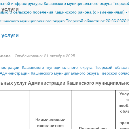
ной инфраструктуры Кашинского муниципального округа Тверской
 услуги
ицкого сельского поселения Кашинского района (с изменениями)
-
шинского муниципального округа Тверской области от 26.06.2026
 услуги
риале
Опубликовано: 21 октября 2025
нистрации Кашинского муниципального округа Тверской облас
Администрации Кашинского муниципального округа Тверской облас
ьных услуг Администрации Кашинского муниципальног
Услу
я
необ
обя
Наименование
пре
исполнителя
Правовой акт,
мун