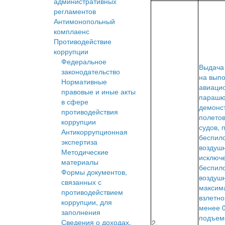
административных
регламентов
Антимонопольный
комплаенс
Противодействие
коррупции
Федеральное
Выдача
законодательство
на вып
Нормативные
авиаци
правовые и иные акты
парашю
в сфере
демонс
противодействия
полето
коррупции
судов, 
Антикоррупционная
беспил
экспертиза
воздушн
Методические
исключ
материалы
беспил
Формы документов,
воздушн
связанных с
максим
противодействием
взлетно
коррупции, для
менее 0
заполнения
подъем
Сведения о доходах,
2.