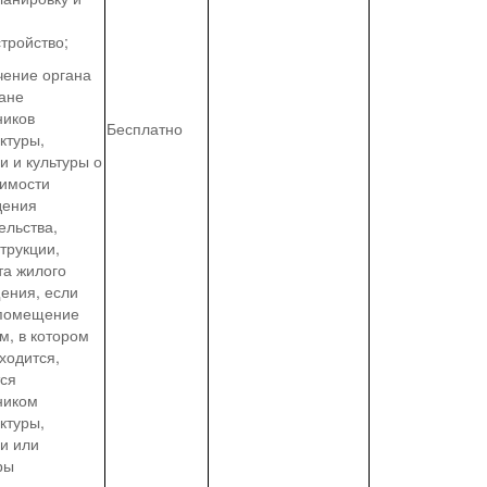
тройство;
чение органа
ане
ников
Бесплатно
ктуры,
и и культуры о
тимости
дения
ельства,
трукции,
та жилого
ения, если
 помещение
м, в котором
ходится,
тся
ником
ктуры,
и или
ры