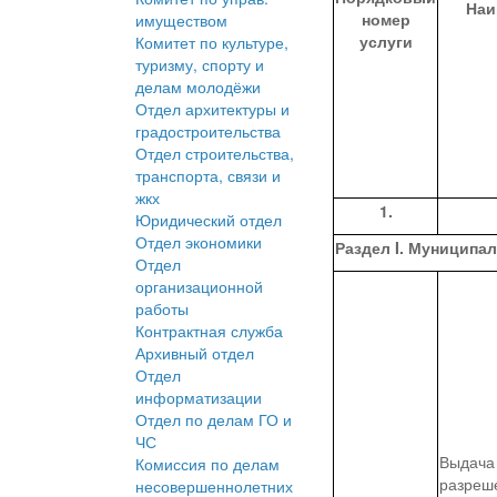
Наи
номер
имуществом
услуги
Комитет по культуре,
туризму, спорту и
делам молодёжи
Отдел архитектуры и
градостроительства
Отдел строительства,
транспорта, связи и
жкх
1
.
Юридический отдел
Отдел экономики
Раздел I. Муниципа
Отдел
организационной
работы
Контрактная служба
Архивный отдел
Отдел
информатизации
Отдел по делам ГО и
ЧС
Выдача
Комиссия по делам
разреш
несовершеннолетних