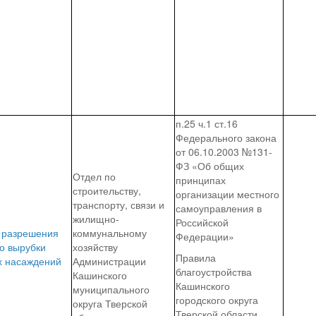
п.25 ч.1 ст.16
Федерального закона
от 06.10.2003 №131-
ФЗ «Об общих
Отдел по
принципах
строительству,
организации местного
транспорту, связи и
самоуправления в
жилищно-
Российской
 разрешения
коммунальному
Федерации»
о вырубки
хозяйству
Правила
х насаждений
Администрации
благоустройства
Кашинского
Кашинского
муниципального
городского округа
округа Тверской
Тверской области,