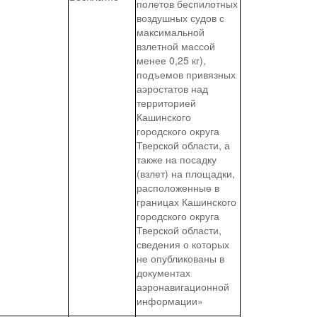
полетов беспилотных
воздушных судов с
максимальной
взлетной массой
менее 0,25 кг),
подъемов привязных
аэростатов над
территорией
Кашинского
городского округа
Тверской области, а
также на посадку
(взлет) на площадки,
расположенные в
границах Кашинского
городского округа
Тверской области,
сведения о которых
не опубликованы в
документах
аэронавигационной
информации»