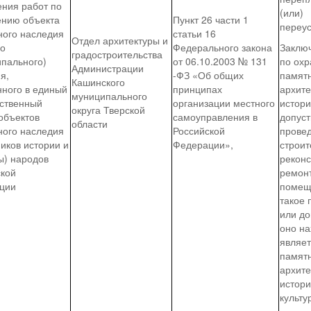
ения работ по
(или)
ению объекта
Пункт 26 части 1
переус
ного наследия
статьи 16
Отдел архитектуры и
го
Федерального закона
Заклю
градостроительства
ипального)
от 06.10.2003 № 131
по охр
Администрации
я,
-ФЗ «Об общих
памят
Кашинского
нного в единый
принципах
архите
муниципального
рственный
организации местного
истори
округа Тверской
объектов
самоуправления в
допус
области
ного наследия
Российской
прове
иков истории и
Федерации»,
строит
ы) народов
реконс
ской
ремон
ции
помещ
такое
или до
оно на
являе
памят
архите
истори
культу