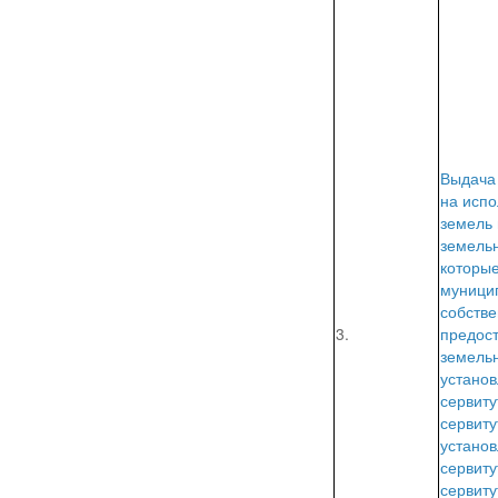
Выдача
на исп
земель
земельн
которые
муници
собстве
3.
предос
земельн
устано
сервиту
сервиту
устано
сервиту
сервиту