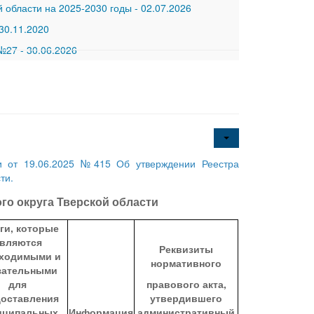
 области на 2025-2030 годы
-
02.07.2026
30.11.2020
 №27
-
30.06.2026
ти от 19.06.2025 №415 Об утверждении Реестра
ти.
о округа Тверской области
ги, которые
вляются
Реквизиты
ходимыми и
нормативного
зательными
для
правового акта,
доставления
утвердившего
иципальных
Информация
административный