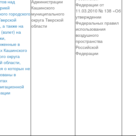
тов над
Администрации
Федерации от
орией
Кашинского
11.03.2010 № 138 «Об
ого городского
муниципального
утверждении
Тверской
округа Тверской
Федеральных правил
, а также на
области
использования
 (взлет) на
воздушного
ки,
пространства
оженные в
Российской
ах Кашинского
Федерации
ого округа
й области,
я о которых не
кованы в
нтах
вигационной
ации