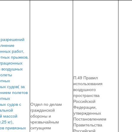
 разрешений
олнение
онных работ,
тных прыжков,
трационных
в воздушных
полеты
П.49 Правил
отных
использования
ых судов( за
воздушного
ением полетов
пространства
отных
Российской
ых судов с
Отдел по делам
Федерации,
альной
гражданской
утвержденных
й массой
обороны и
Постановлением
,25 кг),
чрезвычайным
Правительства
ов привязных
ситуациям
Российской