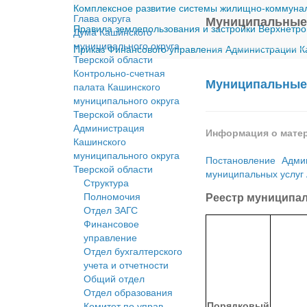
Комплексное развитие системы жилищно-коммуналь
Глава округа
Муниципальные
Правила землепользования и застройки Верхнетро
Дума Кашинского
муниципального округа
Приказ Финансового управления Администрации Ка
Тверской области
Контрольно-счетная
Муниципальные
палата Кашинского
муниципального округа
Тверской области
Администрация
Информация о мате
Кашинского
муниципального округа
Постановление Адми
Тверской области
муниципальных услуг 
Структура
Полномочия
Реестр муниципал
Отдел ЗАГС
Финансовое
управление
Отдел бухгалтерского
учета и отчетности
Общий отдел
Отдел образования
Порядковый
Комитет по управ.