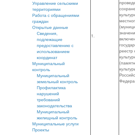
провед
Управление сельскими
сохран
территориями
культур
Работа с обращениями
местно
граждан
(муниц
Открытые данные
значени
Сведения,
1.
включе
подлежащие
госуда
предоставлению с
реестр 
использованием
культур
координат
(памятн
Муниципальный
культур
контроль
Россий
Муниципальный
Федера
земельный контроль
Профилактика
нарушений
требований
законодательства
Муниципальный
жилищный контроль
Муниципальные услуги
Проекты