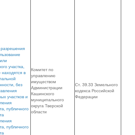
 разрешения
ользование
 или
ого участка,
Комитет по
 находятся в
управлению
пальной
имуществом
нности, без
Ст. 39.33 Земельного
Администрации
тавления
кодекса Российской
Кашинского
ых участков и
Федерации
муниципального
вления
округа Тверской
та, публичного
области
та
вления
та, публичного
та