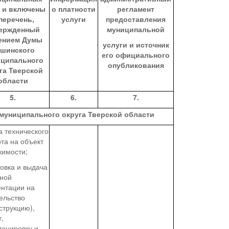
г и включены
о платности
регламент
перечень,
услуги
предоставления
ержденный
муниципальной
ением Думы
услуги и источник
шинского
его официального
ципального
опубликовани
я
га Тверской
области
5.
6.
7.
муниципального округа Тверской области
 технического
та на объект
жимости;
овка и выдача
тной
ентации на
ельство
струкцию),
,
ланировку и