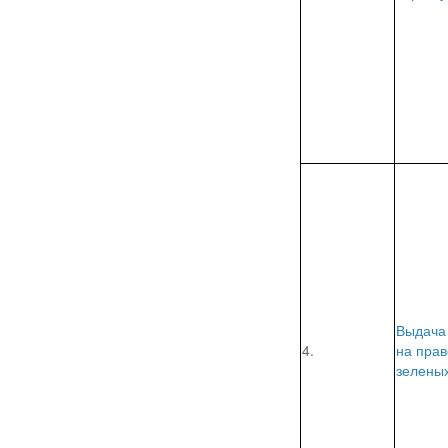
Выдача
4.
на прав
зелены