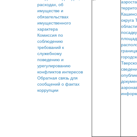
аэроста
расходах, об
террит
имуществе и
Кашинск
обязательствах
округа 
имущественного
области
характера
посадку
Комиссия по
площад
соблюдению
распол
требований к
границ
служебному
городск
поведению и
Тверско
урегулированию
сведени
конфликтов интересов
опубли
Обратная связь для
докуме
сообщений о фактах
аэрона
коррупции
информ