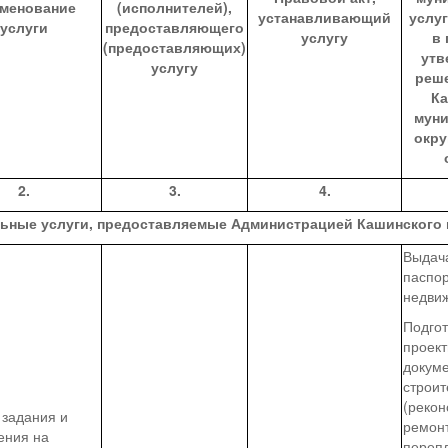
менование
(исполнителей),
устанавливающий
услу
услуги
предоставляющего
услугу
в 
(предоставляющих)
утв
услугу
реш
Ка
муни
окру
2.
3.
4.
льные услуги, предоставляемые
Администрацией Кашинского
Выдача
паспор
недви
Подгот
проек
докум
строит
(рекон
 задания и
ремонт
ения на
переп