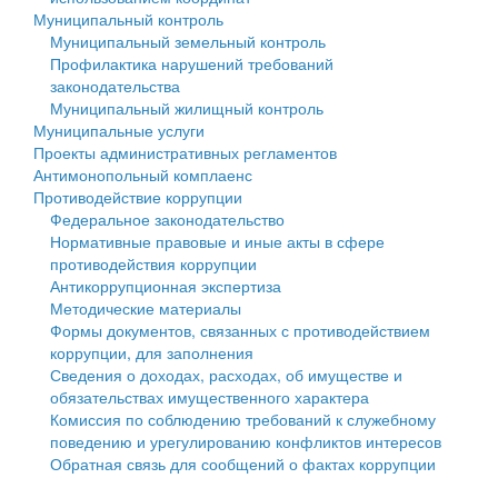
Муниципальный контроль
Персональные данные
Муниципальный земельный контроль
Профилактика нарушений требований
Оценка регулирующего воздействия
законодательства
Муниципальный жилищный контроль
Деятельность МУ
Муниципальные услуги
Проекты административных регламентов
Нормативы градостроительного проектирования
Антимонопольный комплаенс
Противодействие коррупции
Правила землепользования и застройки
Федеральное законодательство
Нормативные правовые и иные акты в сфере
Генеральные планы
противодействия коррупции
Антикоррупционная экспертиза
Проекты планировки территории
Методические материалы
Формы документов, связанных с противодействием
Собрание депутатов
коррупции, для заполнения
Сведения о доходах, расходах, об имуществе и
Городское поселение
обязательствах имущественного характера
Комиссия по соблюдению требований к служебному
Сельские поселения
поведению и урегулированию конфликтов интересов
Обратная связь для сообщений о фактах коррупции