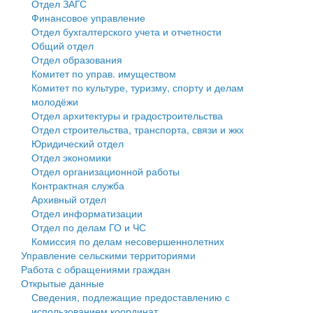
Отдел ЗАГС
Финансовое управление
Государственные услуги
Символика
муниципального округа Тверской области
Финансовое управление
Отдел бухгалтерского учета и отчетности
Общий отдел
Промышленность и АПК
Устав
Администрация Кашинского муниципального округа
Бюджет для граждан
Отдел образования
Комитет по управ. имуществом
Экономика и бизнес
Гостям округа
Тверской области
Имущество
Комитет по культуре, туризму, спорту и делам
молодёжи
...
Туризм
Управление сельскими территориями
Выявление правообладателей ранее учтенных
Отдел архитектуры и градостроительства
Отдел строительства, транспорта, связи и жкх
Культура
Открытые данные
объектов недвижимости
Юридический отдел
Отдел экономики
Образование
Работа с обращениями граждан
Имущественная поддержка субъектов малого и
Отдел организационной работы
Контрактная служба
Здравоохранение
Муниципальный контроль
среднего предпринимательства
Архивный отдел
Отдел информатизации
Социальная защита
Муниципальные услуги
Информационная поддержка субъектов малого и
Отдел по делам ГО и ЧС
Комиссия по делам несовершеннолетних
Фотоальбом
Проекты административных регламентов
среднего предпринимательства
Управление сельскими территориями
Работа с обращениями граждан
Антимонопольный комплаенс
Муниципальные программы
Открытые данные
Сведения, подлежащие предоставлению с
Противодействие коррупции
Контрольно-счетная палата
использованием координат